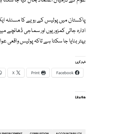
عوام کے درمیان اعتماد بحال کیا جا سکتا 
پاکستان میں پولیس کے رویے کا مسئلہ ایک
ادارہ جاتی کمزوریوں اور سماجی ڈھانچے می
بہتر بنایا جا سکتا ہے تاکہ پولیس واقعی ع
شیئر کریں:
X
Print
Facebook
Like this:
W ENFORCEMENT
CORRUPTION
ACCOUNTABILITY