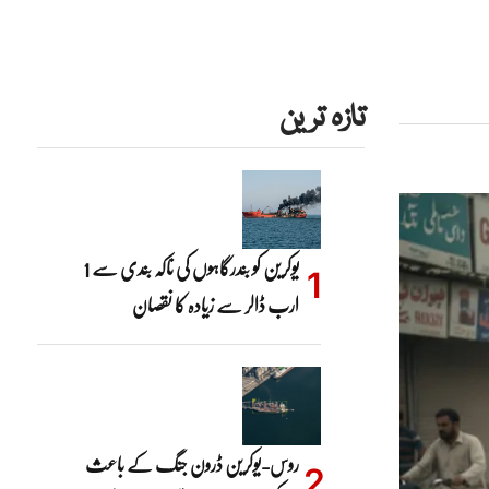
تازہ ترین
یوکرین کو بندرگاہوں کی ناکہ بندی سے 1
ارب ڈالر سے زیادہ کا نقصان
روس-یوکرین ڈرون جنگ کے باعث