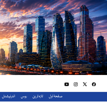
صفحۂ اول
تازہ ترین
روس
انٹرنیشنل