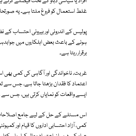
افراد یا سیاسی دباؤ کے تحت فیصلے کرتے 
غلط استعمال کو فروغ ملتا ہے۔ یہ صورتحا
پولیس کے اندرونی اور بیرونی احتساب کے نظام 
ہونے کے باعث بعض اہلکاروں میں جوابدہ
برقرار رہتا ہے۔
غربت، ناخواندگی اور آگاہی کی کمی بھی اس
اعتماد کا فقدان بڑھتا جاتا ہے، جس سے تع
ایسے واقعات کو نمایاں کرتی ہیں، جس سے 
اس مسئلے کے حل کے لیے جامع اصلاحات ن
کمی، آزاد احتسابی اداروں کا قیام اور کمی