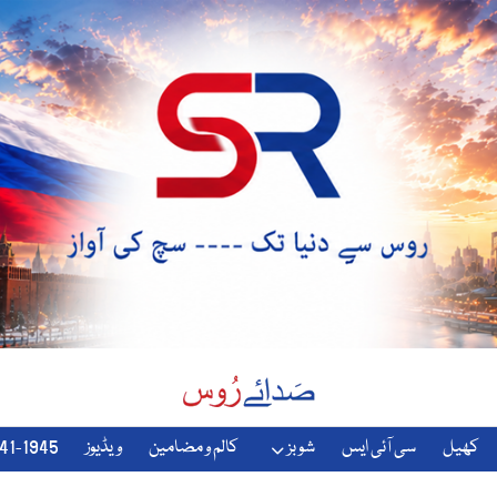
کھیل
سی آئی ایس
شوبز
کالم و مضامین
ویڈیوز
1941-1945-دوسری-جنگ