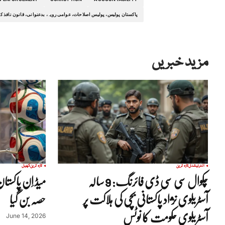
پاکستان پولیس، پولیس اصلاحات، عوامی رویہ، بدعنوانی، قانون نافذ ک
مزید خبریں
انٹرنیشنل
تازہ ترین
تازہ ترین
کھیل
چکوال سی سی ڈی فائرنگ: 9 سالہ
آسٹریلوی نژاد پاکستانی بچی کی ہلاکت پر
حصہ بن گیا
آسٹریلوی حکومت کا نوٹس
June 14, 2026