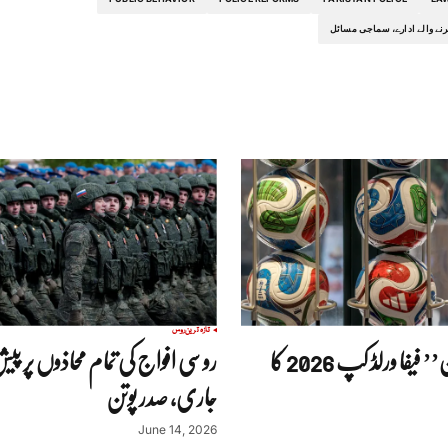
رنے والے ادارے، سماجی مسائل
تازہ ترین
روس
میڈ اِن پاکستان’’ فیفا ورلڈ کپ 2026 کا
روسی افواج کی تمام محاذوں پر پی
جاری، صدر پوتن
June 14, 2026