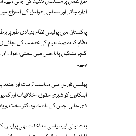
طرزِ عمل پر مسلسل تنقید کی جاتی ہے۔ ا
ادارہ جاتی اور سماجی عوامل کے امتزاج میں
پاکستان میں پولیس نظام بنیادی طور پر برط
نظام کا مقصد عوام کی خدمت کے بجائے زیادہ ت
کلچر تشکیل پایا جس میں سختی، خوف اور ج
ہے۔
پولیس فورس میں مناسب تربیت اور جدید پ
اہلکاروں کو شہری حقوق، اخلاقیات اور کم
دی جاتی، جس کے باعث وہ اکثر سخت رویہ 
بدعنوانی اور سیاسی مداخلت بھی پولیس کے ر