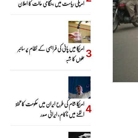
امریکی ریاست میں ہنگامی حالت کا اعلان
امریکا میں پانی کی فراہمی کے نظام پر سائبر
حملوں کا شبہ
امریکا شام کی طرح ایران میں حکومت کا تختہ
الٹنے میں ناکام، ایرانی صدر