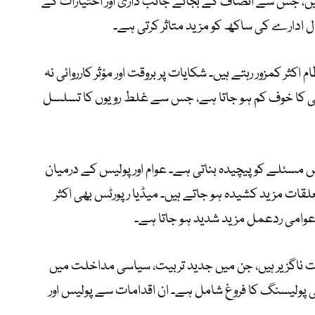
ہیں، جس سے انصاف کے بجائے جانب داری اور اختیارات کے
ل ادارے کی ساکھ کو مزید متاثر کرتی ہے۔
اکثر کمزور رہتے ہیں۔ شکایات پر بروقت اور مؤثر کارروائی نہ
ی کا خوف کم ہو جاتا ہے، جس سے غلط رویوں کا تسلسل
 مسئلے کو پیچیدہ بناتی ہے۔ عوام اور پولیس کے درمیان
لقات مزید کشیدہ ہو جاتے ہیں۔ میڈیا رپورٹس بھی اکثر
عوامی ردعمل مزید شدید ہو جاتا ہے۔
اگزیر ہیں، جن میں جدید تربیت، سیاسی مداخلت میں
ونٹی پولیسنگ کا فروغ شامل ہے۔ ان اقدامات سے پولیس اور