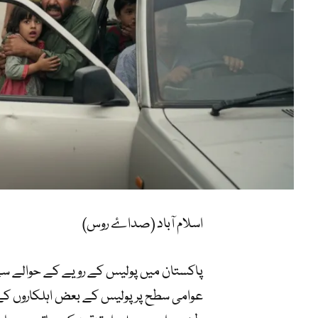
اسلام آباد (صداۓ روس)
پاکستان میں پولیس کے رویے کے حوالے س
عوامی سطح پر پولیس کے بعض اہلکاروں کے 