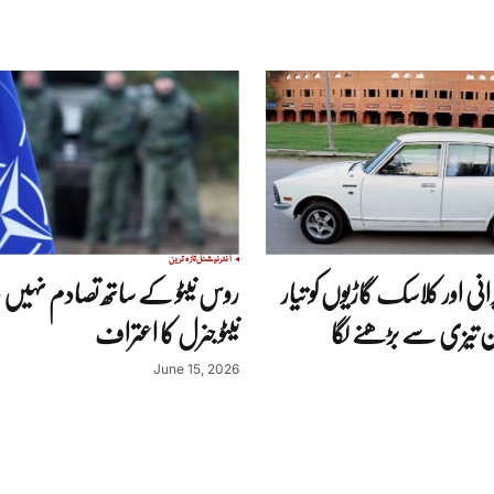
انٹرنیشنل
تازہ ترین
انی اور کلاسک گاڑیوں کو تیار
روس نیٹو کے ساتھ تصادم نہیں چاہ
ن تیزی سے بڑھنے لگا
نیٹو جنرل کا اعتراف
June 15, 2026