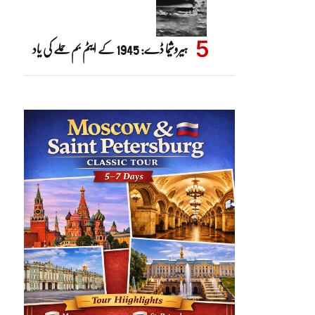
ہیروشیما ڈے: 1945 کے ایٹم بم حملے کی یاد