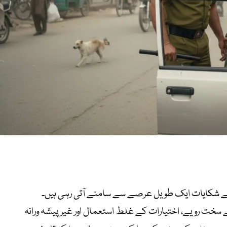
ے شکایات ایک طویل عرصے سے سامنے آتی رہی ہیں۔
سخت رویے، اختیارات کے غلط استعمال اور غیر پیشہ ورانہ