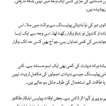
س مسئلے کی جڑیں کسی ایک وجہ میں نہیں بلکہ تاریخی،
 پوشیدہ ہیں۔
انوی دور کی نوآبادیاتی پولیسنگ سے وراثت میں ملا۔ اس
ر کنٹرول اور دباؤ برقرار رکھنا تھا۔ اسی وجہ سے ایک ایسا
وابدہی کی کمی نمایاں رہی، جو آج بھی کسی حد تک برقرار
یشہ ورانہ مہارت کی کمی بھی ایک اہم مسئلہ ہے۔ کئی
یونٹی پولیسنگ جیسے بنیادی اصولوں کی مکمل تربیت نہیں
یا طاقت کے استعمال کی طرف مائل ہو جاتے ہیں۔
ویے پر گہرا اثر ڈالتی ہے۔ بعض اوقات پولیس اہلکار طاقتور