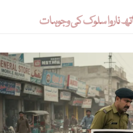
تھ ناروا سلوک کی وجوہات