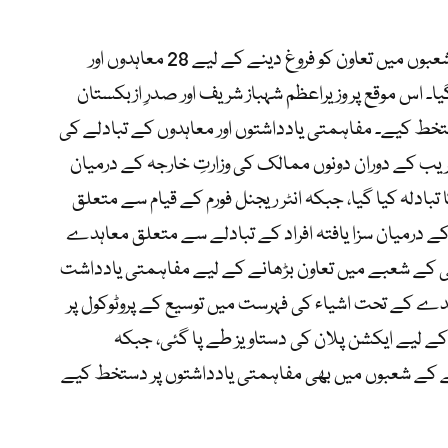
پاکستان اور ازبکستان کے درمیان مختلف شعبوں میں تعاون کو فروغ دینے کے لیے 28 معاہدوں اور
ا۔ اس موقع پر وزیراعظم شہباز شریف اور صدرِ ازبکستان
خط کیے۔ مفاہمتی یادداشتوں اور معاہدوں کے تبادلے کی
ریب کے دوران دونوں ممالک کی وزارتِ خارجہ کے درمیان
بادلہ کیا گیا، جبکہ انٹر ریجنل فورم کے قیام سے متعلق
 کے درمیان سزا یافتہ افراد کے تبادلے سے متعلق معاہدے
ٹی کے شعبے میں تعاون بڑھانے کے لیے مفاہمتی یادداشت
ہدے کے تحت اشیاء کی فہرست میں توسیع کے پروٹوکول پر
 کے لیے ایکشن پلان کی دستاویز طے پا گئی، جبکہ
نے کے شعبوں میں بھی مفاہمتی یادداشتوں پر دستخط کیے