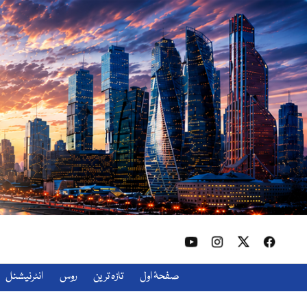
صفحۂ اول
تازہ ترین
روس
انٹرنیشنل