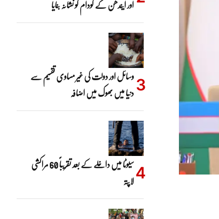
اور ایندھن کے گودام کو نشانہ بنایا
وسائل اور دولت کی غیر مساوی تقسیم سے
دنیا میں بھوک میں اضافہ
سیوٹا میں داخلے کے بعد تقریباً 60 مراکشی
لاپتہ