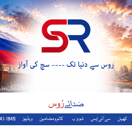
کھیل
سی آئی ایس
شوبز
کالم و مضامین
ویڈیوز
1941-1945-دوسری-جنگ