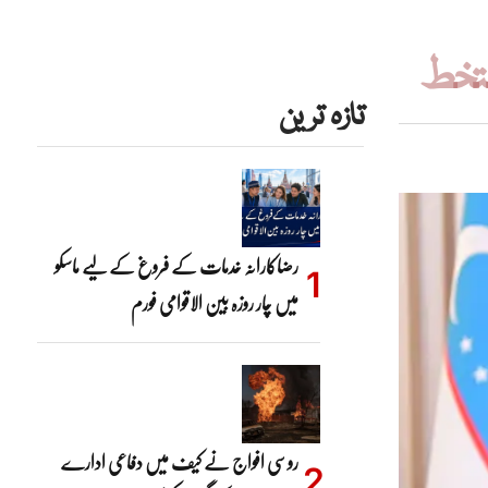
تازہ ترین
رضاکارانہ خدمات کے فروغ کے لیے ماسکو
میں چار روزہ بین الاقوامی فورم
روسی افواج نے کیف میں دفاعی ادارے