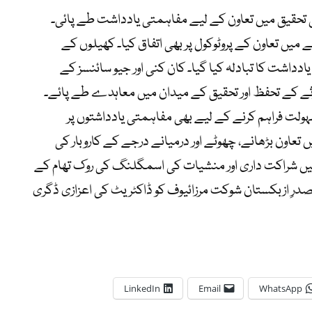
 تحقیق میں تعاون کے لیے مفاہمتی یادداشت طے پائی۔
یں تعاون کے پروٹوکول پر بھی اتفاق کیا۔ کھیلوں کے
داشت کا تبادلہ کیا گیا۔ کان کنی اور جیو سائنسز کے
ورثے کے تحفظ اور تحقیق کے میدان میں معاہدے طے پائے۔
سہولت فراہم کرنے کے لیے بھی مفاہمتی یادداشتوں پر
اون بڑھانے، چھوٹے اور درمیانے درجے کے کاروبار کی
 میں شراکت داری اور منشیات کی اسمگلنگ کی روک تھام کے
درِ ازبکستان شوکت مرزائیوف کو ڈاکٹریٹ کی اعزازی ڈگری
LinkedIn
Email
WhatsApp