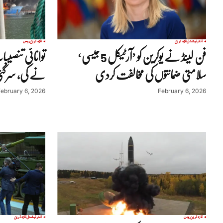
انٹرنیشنل
تازہ ترین
تازہ ترین
روس
فن لینڈ نے یوکرین کو ’آرٹیکل 5 جیسی‘
توانائی تنصیب
سلامتی ضمانتوں کی مخالفت کردی
نے کی، سرگئ
February 6, 2026
February 6, 2026
تازہ ترین
روس
انٹرنیشنل
تازہ ترین