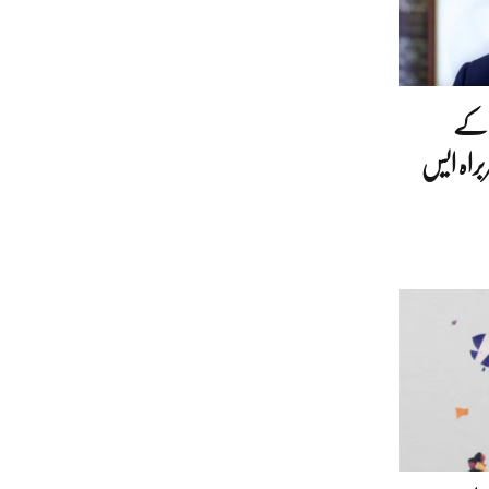
ں کے
براہ ایس