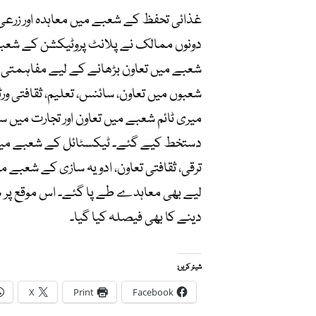
غذائی تحفظ کے شعبے میں معاہدہ اور زرعی
دونوں ممالک نے پلانٹ پروٹیکشن کے شعبے م
شعبے میں تعاون بڑھانے کے لیے مفاہمتی یاد
شعبوں میں تعاون، سائنس، تعلیم، ثقافتی 
میری ٹائم شعبے میں تعاون اور تجارت میں 
دستخط کیے گئے۔ ٹیکسٹائل کے شعبے میں تع
ترقی، ثقافتی تعاون، ادویہ سازی کے شعبے
لیے بھی معاہدے طے پا گئے۔ اس موقع پر ص
دینے کا بھی فیصلہ کیا گیا۔
شیئر کریں:
X
Print
Facebook