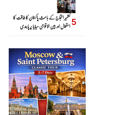
کشمیر احتجاج کے باعث پاکستان کا طاقت کا
استعمال اور بین الاقوامی میڈیا پر پابندی