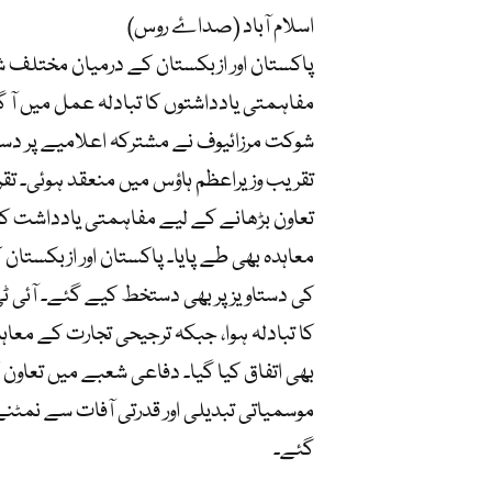
اسلام آباد (صداۓ روس)
مفاہمتی یادداشتوں کا تبادلہ عمل میں آ گی
شوکت مرزائیوف نے مشترکہ اعلامیے پر دست
تقریب وزیراعظم ہاؤس میں منعقد ہوئی۔ تق
تعاون بڑھانے کے لیے مفاہمتی یادداشت کا ت
معاہدہ بھی طے پایا۔ پاکستان اور ازبکستان
کی دستاویز پر بھی دستخط کیے گئے۔ آئی 
کا تبادلہ ہوا، جبکہ ترجیحی تجارت کے معا
بھی اتفاق کیا گیا۔ دفاعی شعبے میں تعاون
موسمیاتی تبدیلی اور قدرتی آفات سے نمٹ
گئے۔