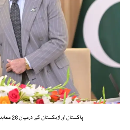
پاکستان اور ازبکستان کے درمیان 28 معاہدوں اور مفاہمتی یادداشتوں پر دستخط