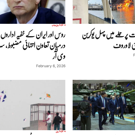
تازہ ترین
روس
ات پر حملے میں پہل یوکرین
روس اور ایران کے خفیہ ادارو
ی لاوروف
درمیان تعاون انتہائی مضبوط ، سر
وی آر
February 6, 2026
تازہ ترین