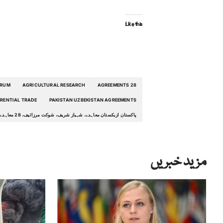
Like this:
ORUM
AGRICULTURAL RESEARCH
28 AGREEMENTS
ERENTIAL TRADE
PAKISTAN UZBEKISTAN AGREEMENTS
پاکستان ازبکستان معاہدے، شہباز شریف، شوکت مرزائیف، 28 معاہدے، انٹر ریجنل فورم، ترجیحی تجارت، آئی ٹی تعاون، زرعی تحقیق
مزید خبریں