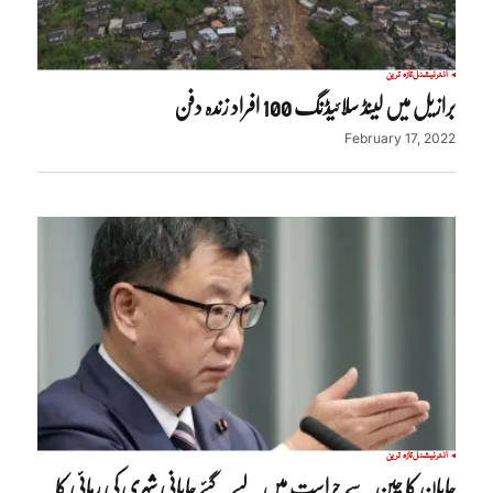
انٹرنیشنل
تازہ ترین
برازیل میں لینڈ سلائیڈنگ 100 افراد زندہ دفن
February 17, 2022
انٹرنیشنل
تازہ ترین
جاپان کا چین سے حراست میں لیے گئے جاپانی شہری کی رہائی کا