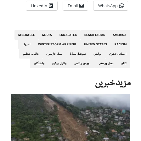
LinkedIn
Email
WhatsApp
MISERABLE
MEDIA
ESCALATES
BLACK FARMS
AMERICA
RACISM
UNITED STATES
WINTER STORM WARNING
امریکہ
انسانی حقوق
پولیس
سوشل میڈیا
سیاہ فارموں
عالمی تنظیم
کالج
نسل پرستی
ہیومن رائٹس
وائرل ویڈیو
واشنگٹن
مزید خبریں