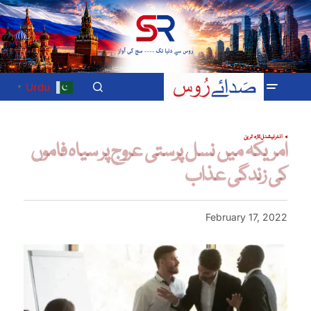
Urdu
▼
انٹرنیشنل
تازہ ترین
امریکہ میں نسل پرستی عروج پر سیاہ فاموں
کی زندگی عذاب
February 17, 2022