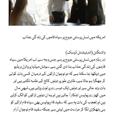
امریکہ میں نسل پرستی عروج پر سیاہ فاموں کی زندگی عذاب
واشنگٹن (انٹرنیشنل ڈیسک)
امریکہ
میں نسل پرستی عروج پر ہے جس وجہ سے اب امریکا میں سیاہ
فارموں کی زندگی عذاب بنا دی گئی ہے. سوشل میڈیا پر وائرل ویڈیو
میں دیکھا جا سکتا ہے کہ دو نوجوان لڑکوں کے درمیان کسی بات کو لے
کر جھگڑا ہو جاتا ہے۔ ظاہری طور پر دونوں کالج کے طلبہ لگتے ہیں اور
بات بڑھ جاتی ہے اور دونوں ایک دوسرے پر ٹوٹ پڑتے ہیں۔ تبھی مال
میں کھڑے پولیس اہلکار آ جاتے ہیں اور وہ ان دونوں لڑکوں کو الگ کرتے
ہیں اور تعجب کی بات یہ ہے کہ سفید فام پولیس بھی سیاہ فام لڑکے کو
ہی ہتھکڑی لگا کر حراست میں لیتی ہے جبکہ سفید فام نوجوان آرام