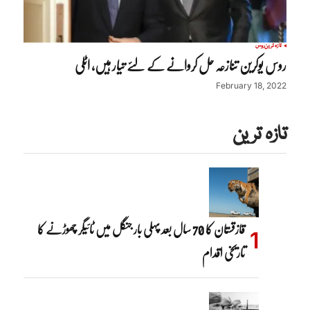
تازہ ترین
روس
روس یوکرین تنازعہ حل کروانے کے لئے تیار ہیں، اٹلی
February 18, 2022
تازہ ترین
قازقستان کا 70 سال بعد پہلی بار جنگل میں ٹائیگر چھوڑنے کا
تاریخی اقدام