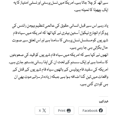
سے اٹھ کر چلا جاتا ہے۔ امریکا میں نسل پرستی اور نسلی امتیاز کا یہ
ایک چھوٹا کا نمونہ ہے۔
یاد رہے اس سے قبل انسانی حقوق کی عالمی تنظیم ہیومن رائٹس کی
پروگرام انچارج نیکول آستین ہیلری نے کہا تھا کہ امریکہ میں سیاہ فام
شہریوں کو مسلسل نسل پرستی کا سامنا ہے اور اس تعلق سے صورت
حال بگڑتی ہی جا رہی ہے۔
انھوں نے کہا ہے کہ امریکہ میں سیاہ فام شہریوں کو قید کی صعوبتوں
کا سامنا ہے اور ایک سسٹم کے تحت ان کی ایذا رسانی بدستور جاری ہے۔
امریکہ کی سفید فام پولیس کے ہاتھوں سیاہ فام شہریوں کے قتل کے
واقعات میں تین گنا اضافہ ہوا ہے جبکہ زیادہ تر سزائے موت بھی ان
ہی کو دی گئی ہے۔
شیئر کریں:
X
Print
Facebook