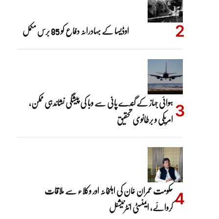
اوڈیسا کے بہادرانہ دفاع کو 85 برس مکمل
ہوائی جہاز کے گندے پانی سے وبا کی پیشگی نشاندہی ممکن،
امریکی و برطانوی تحقیق
حکومت عمران خان کی اہلِخانہ اور وکلاء سے ملاقات
کروائے، ایمنسٹی انٹرنیشنل