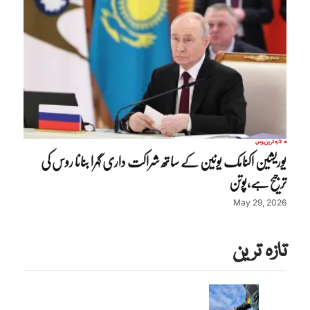
تازہ ترین
روس
یوریشین اکنامک یونین کے ساتھ شراکت داری گہرا بنانا روس کی
ترجیح ہے،پوتن
May 29, 2026
تازہ ترین