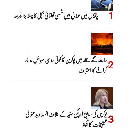
پرتگال میں جولائی میں شمسی توانائی بجلی کا پہلا بڑا ذریعہ
رات گئے حملے میں یوکرین کا کوئی روسی میزائل نہ مار
گرانے کا اعتراف
یوکرین کی سابق امریکی سفیر کے خلاف انسداد بدعنوانی
تحقیقات کا آغاز