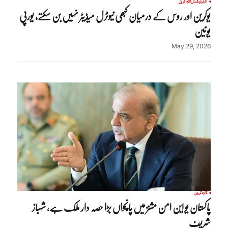
انٹرنیشنل
تازہ ترین
یوکرین اور روس کے درمیان کبھی نیوٹرل میڈیٹر نہیں بن سکتے، یورپی
یونین
May 29, 2026
تازہ ترین
پاکستان یو این امن مشنز میں پانچواں بڑا حصہ دار ملک ہے، شہباز
شریف