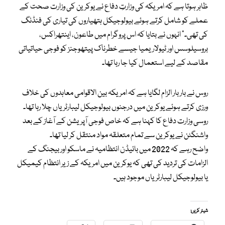
ظاہر ہوتا ہے کہ امریکہ کی وزارتِ دفاع نے یوکرین کی وزارت صحت کے
عملے کو شامل کرتے ہوئے بیولوجیکل ہتھیاروں کی تیاری کی فنڈنگ
کی تھی۔” انہوں نے بتایا کہ اس پروگرام میں طاعون، اینتھراکس،
بروسیلوسس اور ٹیولاریمیا جیسے خطرناک پیتھوجنز کو فوجی حیاتیاتی
مقاصد کے لیے استعمال کیا جا رہا تھا۔
روس نے بار بار الزام لگایا ہے کہ امریکہ بین الاقوامی معاہدوں کی خلاف
ورزی کرتے ہوئے یوکرین میں درجنوں بیولوجیکل لیبارٹریاں چلا رہا تھا۔
روسی وزارت دفاع کا کہنا ہے کہ خاص فوجی آپریشن کے آغاز کے بعد
واشنگٹن نے یوکرین سے تمام متعلقہ مواد منتقل کر لیا تھا۔
واضح رہے کہ 2022 میں بائیڈن انتظامیہ نے ماسکو اور بیجنگ کے
الزامات کی تردید کی تھی کہ یوکرین میں امریکہ کے زیر انتظام کیمیکل
یا بیولوجیکل لیبارٹریاں موجود ہیں۔
شیئر کریں: