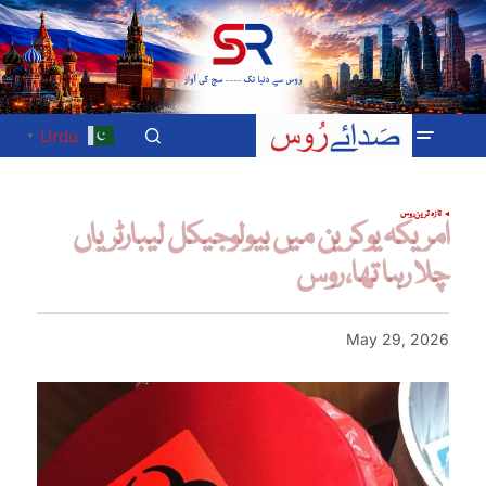
Urdu
▼
تازہ ترین
روس
امریکہ یوکرین میں بیولوجیکل لیبارٹریاں
چلا رہا تھا، روس
May 29, 2026