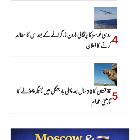
روسی فورسز کا پرتگالی ڈرون مار گرانے کے بعد اس کا مطالعہ
کرنے کا اعلان
قازقستان کا 70 سال بعد پہلی بار جنگل میں ٹائیگر چھوڑنے کا
تاریخی اقدام