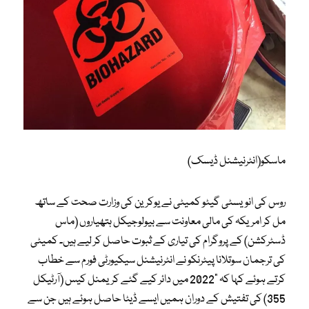
ماسکو(انٹرنیشنل ڈیسک)
روس کی انویسٹی گیٹو کمیٹی نے یوکرین کی وزارت صحت کے ساتھ
مل کر امریکہ کی مالی معاونت سے بیولوجیکل ہتھیاروں (ماس
ڈسٹرکشن) کے پروگرام کی تیاری کے ثبوت حاصل کر لیے ہیں۔ کمیٹی
کی ترجمان سوتلانا پیٹرنکو نے انٹرنیشنل سیکیورٹی فورم سے خطاب
کرتے ہوئے کہا کہ “2022 میں دائر کیے گئے کریمنل کیس (آرٹیکل
355) کی تفتیش کے دوران ہمیں ایسے ڈیٹا حاصل ہوئے ہیں جن سے