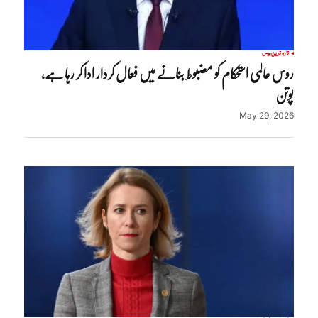
تازہ ترین
روس
روس عالمی استحکام کو مضبوط بنانے میں فعال کردار ادا کر رہا ہے،
پوتن
May 29, 2026