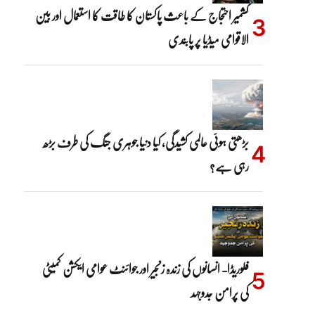
کشمیر احتجاج کے باعث پاکستان کا طاقت کا استعمال اور بین
الاقوامی میڈیا پر پابندی
بڑھتی ہوئی عالمی کشیدگی، کیا دنیا جوہری جنگ کی طرف بڑھ
رہی ہے؟
فلوریڈا- انسانوں کی زندہ زنجیر اور جوائنٹ عوامی ایکشن کمیٹی
کی پرامن جدوجہد