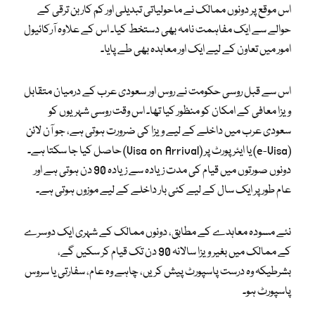
اس موقع پر دونوں ممالک نے ماحولیاتی تبدیلی اور کم کاربن ترقی کے
حوالے سے ایک مفاہمت نامہ بھی دستخط کیا۔ اس کے علاوہ آرکائیول
امور میں تعاون کے لیے ایک اور معاہدہ بھی طے پایا۔
اس سے قبل روسی حکومت نے روس اور سعودی عرب کے درمیان متقابل
ویزا معافی کے امکان کو منظور کیا تھا۔ اس وقت روسی شہریوں کو
سعودی عرب میں داخلے کے لیے ویزا کی ضرورت ہوتی ہے، جو آن لائن
(e-Visa) یا ایئرپورٹ پر (Visa on Arrival) حاصل کیا جا سکتا ہے۔
دونوں صورتوں میں قیام کی مدت زیادہ سے زیادہ 90 دن ہوتی ہے اور
عام طور پر ایک سال کے لیے کئی بار داخلے کے لیے موزوں ہوتی ہے۔
نئے مسودہ معاہدے کے مطابق، دونوں ممالک کے شہری ایک دوسرے
کے ممالک میں بغیر ویزا سالانہ 90 دن تک قیام کر سکیں گے،
بشرطیکہ وہ درست پاسپورٹ پیش کریں، چاہے وہ عام، سفارتی یا سروس
پاسپورٹ ہو۔