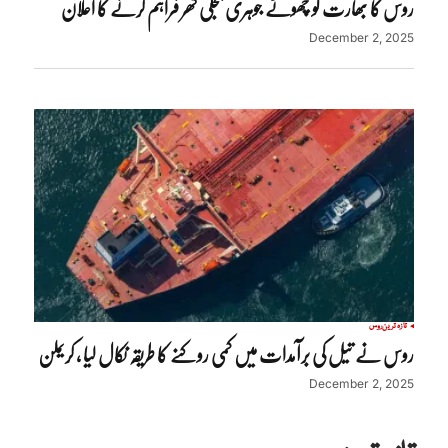
روس کا بھارت کو چھوٹے جوہری بجلی گھر فراہم کرنے کا اعلان
December 2, 2025
تازہ ترین
روس
روس نے تیل کی برآمدات میں کمی روکنے کا طریقہ نکال لیا ، کریملن
December 2, 2025