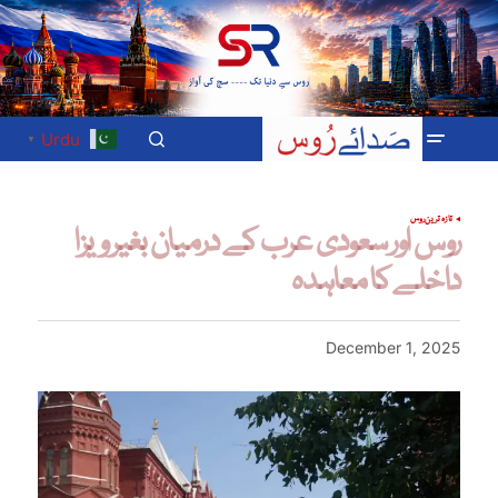
Urdu
▼
تازہ ترین
روس
روس اور سعودی عرب کے درمیان بغیر ویزا
داخلے کا معاہدہ
December 1, 2025