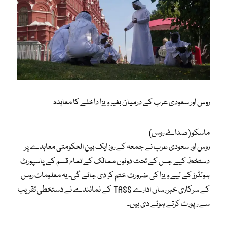
روس اور سعودی عرب کے درمیان بغیر ویزا داخلے کا معاہدہ
ماسکو (صداۓ روس)
روس اور سعودی عرب نے جمعہ کے روز ایک بین الحکومتی معاہدے پر
دستخط کیے جس کے تحت دونوں ممالک کے تمام قسم کے پاسپورٹ
ہولڈرز کے لیے ویزا کی ضرورت ختم کر دی جائے گی۔ یہ معلومات روس
کے سرکاری خبر رساں ادارے TASS کے نمائندے نے دستخطی تقریب
سے رپورٹ کرتے ہوئے دی ہیں۔