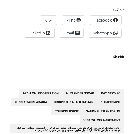
شیئر کریں:
X
Print
Facebook
LinkedIn
Email
WhatsApp
Like this:
ARCHIVAL COOPERATION
ALEXANDER NOVAK
90-DAY STAY
RUSSIA SAUDI ARABIA
PRINCE FAISAL BIN FARHAN
CLIMATE MOU
TOURISM BOOST
SAUDI-RUSSIAN FORUM
VISA WAIVER AGREEMENT
روس سعودی عرب، ویزا فری معاہدہ، شہزادہ فیصل بن فرحان، الکسینڈر نوواک، سیاحت
فروغ، ماحولیاتی MOU، آرکائیول تعاون، سعودی روسی فورم، 90 دن قیام