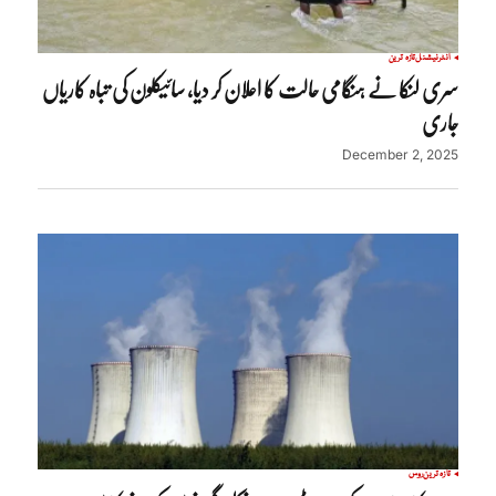
انٹرنیشنل
تازہ ترین
سری لنکا نے ہنگامی حالت کا اعلان کر دیا، سائیکلون کی تباہ کاریاں
جاری
December 2, 2025
تازہ ترین
روس