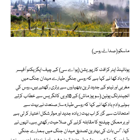
ماسکو (صداۓ روس)
یونائیٹڈ ایئر کرافٹ کارپوریشن (یو اے سی) کے چیف ایگزیکٹو آفیسر
وادم بادکھا نے کہا ہے کہ روسی جنگی طیارے میدان جنگ میں
مغربی اور نیٹو کے جدید ترین ہتھیاروں سے برتری رکھتے ہیں۔ روس کی
انجینئرنگ یونین (سویوز ماش) کے 10ویں کانگریس سے خطاب کرتے
ہوئے وادم بادکھا نے کہا کہ روسی طیارہ ساز صنعت نے بہت سے
امتحانات سے گزر کر اب بہت زیادہ جدید اور موثر شکل اختیار کر لی ہے
اور ہر ممکن چیلنج کا مقابلہ کرنے کی صلاحیت رکھتی ہے۔ انہوں نے
کہا، “اس بات کی بہترین تصدیق میدان جنگ میں ہمارے جنگی
طیاروں کی برتری ہے، بشمول جدید ترین مغربی اور نیٹو ہتھیاروں سسٹمز