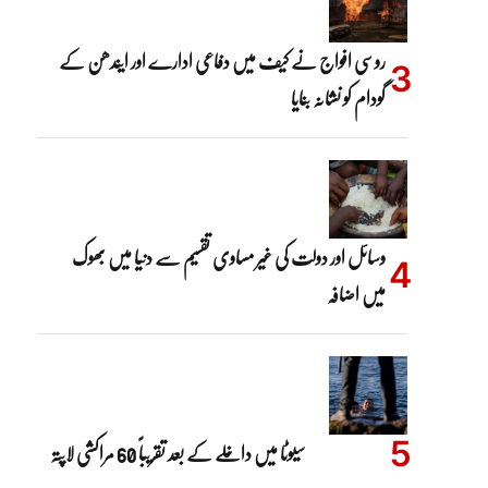
روسی افواج نے کیف میں دفاعی ادارے اور ایندھن کے
گودام کو نشانہ بنایا
وسائل اور دولت کی غیر مساوی تقسیم سے دنیا میں بھوک
میں اضافہ
سیوٹا میں داخلے کے بعد تقریباً 60 مراکشی لاپتہ