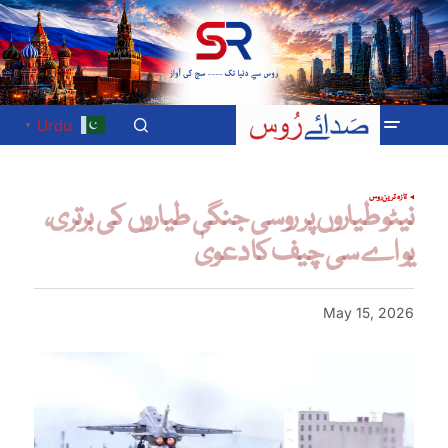
Urdu
▼
تازہ ترین
روس
نیٹو طیاروں پر روسی جنگی طیاروں کی برتری،
یو اے سی چیف کا دعویٰ
May 15, 2026