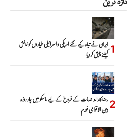
تازہ ترین
ایران نے تباہ کیے گئے امریکی و اسرائیلی طیاروں کو نمائش
کیلئے پیش کردیا
رضاکارانہ خدمات کے فروغ کے لیے ماسکو میں چار روزہ
بین الاقوامی فورم