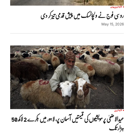
تازہ ترین
روس
روسی فوج نے ولچانسک میں پیش قدمی تیز کر دی
May 15, 2026
تازہ ترین
عیدالاضحیٰ پر مویشیوں کی قیمتیں آسمان پر، لاہور میں بکرے 2 لاکھ 50
ہزار تک