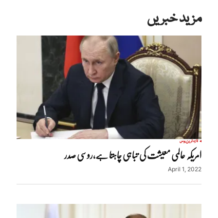
مزید خبریں
تازہ ترین
روس
امریکہ عالمی معیشت کی تباہی چاہتا ہے،روسی صدر
April 1, 2022