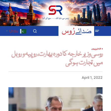
Urdu
▼
تازہ ترین
روس
روسی وزیر خارجہ کا دورہ بھارت، روپیہ و روبل
میں تجارت ہوگی
April 1, 2022