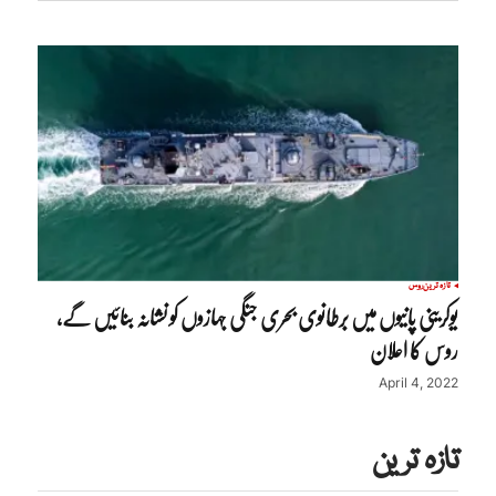
تازہ ترین
روس
یوکرینی پانیوں میں برطانوی بحری جنگی جہازوں کو نشانہ بنائیں گے،
روس کا اعلان
April 4, 2022
تازہ ترین