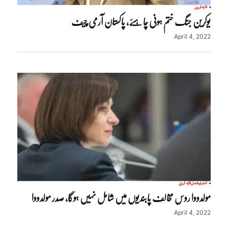
تازہ ترین
یوکرین جنگ ختم ہونی چاہئے، پاکستان آرمی چیف
April 4, 2022
انٹرنیشنل
تازہ ترین
مولدووا روس مخالف پابندیوں میں شامل نہیں ہوگا، صدر مولدووا
April 4, 2022