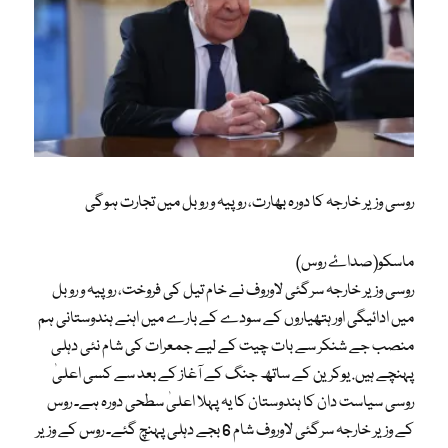
روسی وزیر خارجہ کا دورہ بھارت، روپیہ و روبل میں تجارت ہوگی
ماسکو(صداۓ روس)
روسی وزیر خارجہ سرگئی لاوروف نے خام تیل کی فروخت، روپیہ و روبل
میں ادائیگی اور ہتھیاروں کے سودے کے بارے میں اہنے ہندوستانی ہم
منصب جے شنکر سے بات چیت کے لیے جمعرات کی شام نئی دہلی
پہنچے ہیں. یوکرین کے ساتھ جنگ ​​کے آغاز کے بعد سے کسی اعلیٰ
روسی سیاست دان کا ہندوستان کا یہ پہلا اعلیٰ سطحی دورہ ہے۔ روس
کے وزیر خارجہ سرگئی لاوروف شام 6 بجے دہلی پہنچ گئے۔ روس کے وزیر