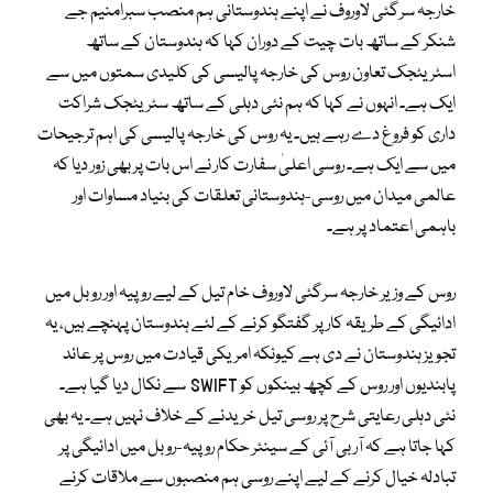
خارجہ سرگئی لاوروف نے اپنے ہندوستانی ہم منصب سبرامنیم جے
شنکر کے ساتھ بات چیت کے دوران کہا کہ ہندوستان کے ساتھ
اسٹریٹجک تعاون روس کی خارجہ پالیسی کی کلیدی سمتوں میں سے
ایک ہے۔ انہوں نے کہا کہ ہم نئی دہلی کے ساتھ سٹریٹجک شراکت
داری کو فروغ دے رہے ہیں۔ یہ روس کی خارجہ پالیسی کی اہم ترجیحات
میں سے ایک ہے۔ روسی اعلیٰ سفارت کار نے اس بات پر بھی زور دیا کہ
عالمی میدان میں روسی-ہندوستانی تعلقات کی بنیاد مساوات اور
باہمی اعتماد پر ہے۔
روس کے وزیر خارجہ سرگئی لاوروف خام تیل کے لیے روپیہ اور روبل میں
ادائیگی کے طریقہ کار پر گفتگو کرنے کے لئے ہندوستان پہنچے ہیں، یہ
تجویز ہندوستان نے دی ہے کیونکہ امریکی قیادت میں روس پر عائد
پابندیوں اور روس کے کچھ بینکوں کو SWIFT سے نکال دیا گیا ہے۔
نئی دہلی رعایتی شرح پر روسی تیل خریدنے کے خلاف نہیں ہے۔ یہ بھی
کہا جاتا ہے کہ آر بی آئی کے سینئر حکام روپیہ-روبل میں ادائیگی پر
تبادلہ خیال کرنے کے لیے اپنے روسی ہم منصبوں سے ملاقات کرنے