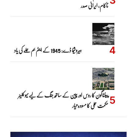
ناکام، ایرانی صدر
ہیروشیما ڈے: 1945 کے ایٹم بم حملے کی یاد
پینٹاگون کا روس اور چین کے ساتھ جنگ کے لیے نیوکلیئر
حکمت عملی کا مسودہ تیار