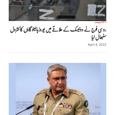
تازہ ترین
روس
روسی فوج نے دونیسک کے علاقے میں یوروزہائینو گاؤں کا کنٹرول
سنبھال لیا
April 4, 2022