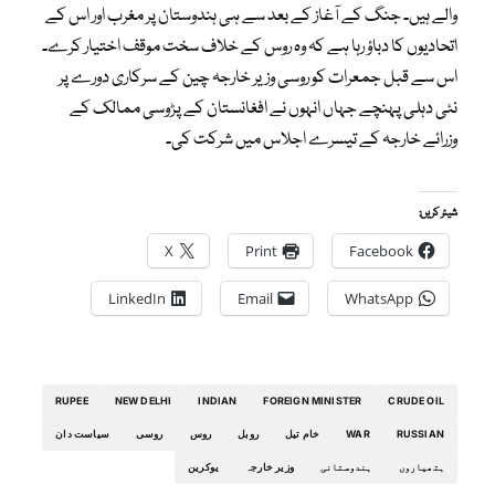
والے ہیں۔ جنگ کے آغاز کے بعد سے ہی ہندوستان پر مغرب اور اس کے
اتحادیوں کا دباؤ رہا ہے کہ وہ روس کے خلاف سخت موقف اختیار کرے۔
اس سے قبل جمعرات کو روسی وزیر خارجہ چین کے سرکاری دورے پر
نئی دہلی پہنچے جہاں انہوں نے افغانستان کے پڑوسی ممالک کے
وزرائے خارجہ کے تیسرے اجلاس میں شرکت کی۔
شیئر کریں:
X
Print
Facebook
LinkedIn
Email
WhatsApp
RUPEE
NEW DELHI
INDIAN
FOREIGN MINISTER
CRUDE OIL
RUSSIAN
WAR
خام تیل
روبل
روس
روسی
سیاست دان
ہتھیاروں
ہندوستانی
وزیر خارجہ
یوکرین