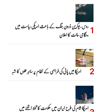
روس-یوکرین ڈرون جنگ کے باعث امریکی ریاست میں
ہنگامی حالت کا اعلان
امریکا میں پانی کی فراہمی کے نظام پر سائبر حملوں کا شبہ
امریکا شام کی طرح ایران میں حکومت کا تختہ الٹنے میں