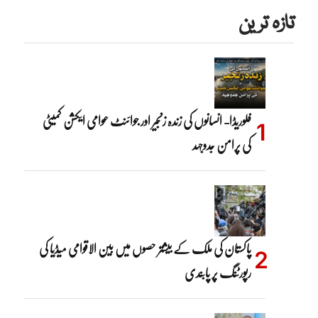
تازہ ترین
فلوریڈا- انسانوں کی زندہ زنجیر اور جوائنٹ عوامی ایکشن کمیٹی
کی پرامن جدوجہد
پاکستان کی ملک کے بیشتر حصوں میں بین الاقوامی میڈیا کی
رپورٹنگ پر پابندی