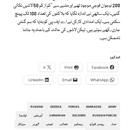
200 نوجوان فوجی موجود تھے اور ملبے سے “کم از کم 50 لاشیں نکالی
گئیں۔ ایک ساتھی نے اندازہ لگایا کہ ہلاکتوں کی تعداد 100 تک پہنچ
سکتی ہے۔ ایک امدادی کارکن نے اے ایف پی کو بتایا کہ ہم گنتی
جاری رکھے ہوئے ہیں، لیکن لاشوں کی حالت کے باعث یہ جاننا
ناممکن ہے۔
شیئر کریں:
X
Print
Facebook
LinkedIn
Email
WhatsApp
RUSSIAN
ODESSA
FORCES
BARRACKS
ARMY
RUSSIAN FORCES
SOLDIERS
UKRAINIAN
آپریشن
اوڈیسا
حملے
روسی افواج
ریسکیو
فضائی
فوجی
گورنر
میزائل