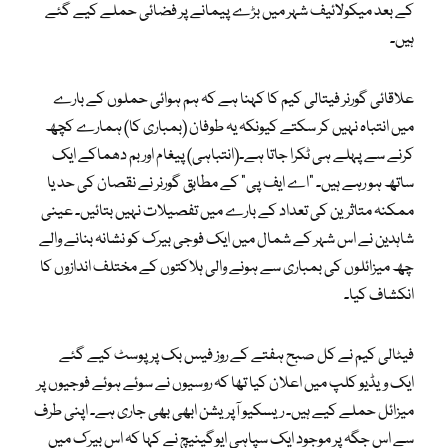
کے بعد میکولائیف شہر میں بڑے پیمانے پر فضائی حملے کیے گئے
ہیں۔
علاقائی گورنر فیتالی کیم کا کہنا ہے کہ ہم ہوائی حملوں کے بارے
میں انتباہ نہیں کر سکتے کیونکہ یہ طوفان (بمباری کا) ہمارے کچھ
کرنے سے پہلے ہی ٹکرا جاتا ہے۔(انتباہی) پیغام اور بم دھماکے ایک
ساتھ ہو رہے ہیں۔ “اے ایف پی” کے مطابق گورنر نے نقصان کی حد یا
ممکنہ متاثرین کی تعداد کے بارے میں تفصیلات نہیں بتائیں۔ عینی
شاہدین نے اس شہر کے شمال میں ایک فوجی بیرک کو نشانہ بنانے والے
چھ میزائلوں کی بمباری سے ہونے والی ہلاکتوں کے مختلف اندازوں کا
انکشاف کیا۔
فیٹالی کیم نے کل صبح ہفتے کے روز فیس بک پر پوسٹ کیے گئے
ایک ویڈیو کلپ میں اعلان کیا تھا کہ روسیوں نے سوئے ہوئے فوجیوں پر
میزائل حملے کیے ہیں۔ ریسکیو آپریشن ابھی بھی جاری ہے۔ اپنی طرف
سے اس جگہ پر موجود ایک سپاہی ایوگینیچ نے کہا کہ اس بیرک میں