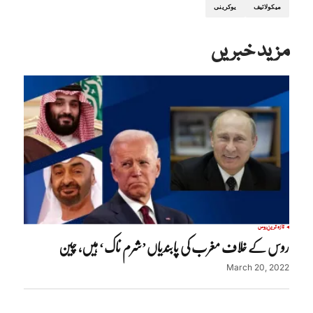
میکولائیف
یوکرینی
مزید خبریں
تازہ ترین
روس
روس کے خلاف مغرب کی پابندیاں’شرم ناک‘ ہیں، چین
March 20, 2022