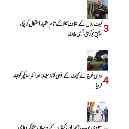
کیف روس کے خلاف نیٹو کے تمام ہتھیار استعمال کرچکا،
سابق یوکرینی آرمی چیف
روسی فوج نے کیف کے فوجی کمانڈ سینٹرز اور انفراسٹرکچر کو تباہ
کردیا
سعودی عرب، ترکیہ اور پاکستان کے درمیان مشترکہ دفاعی