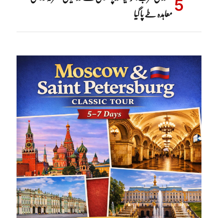
معاہدہ طے پا گیا