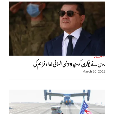
تازہ ترین
روس
روس نے یوکرین کو مزید 75 ٹن انسانی امداد فراہم کی
March 20, 2022