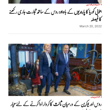
انٹرنیشنل
تازہ ترین
جنوبی کوریا کا پابندیوں کے باوجود روس کے ساتھ تجارت جاری رکھنے
کا فیصلہ
March 20, 2022
تازہ ترین
روس
روس اور یوکرین کے درمیان ثالث کا کردار ادا کرنے کے لئے تیار