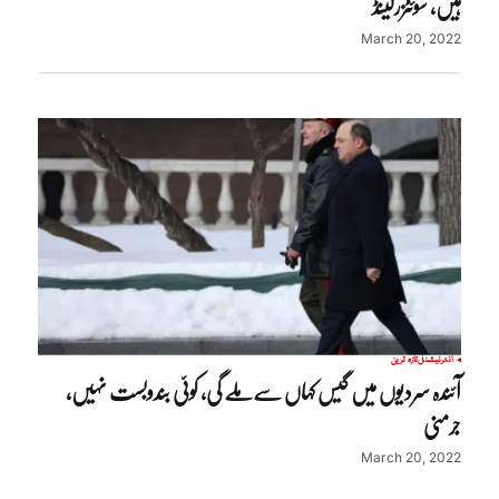
ہیں، سوئٹزرلینڈ
March 20, 2022
انٹرنیشنل
تازہ ترین
آئندہ سردیوں میں گیس کہاں سےملے گی، کوئی بندوبست نہیں،
جرمنی
March 20, 2022