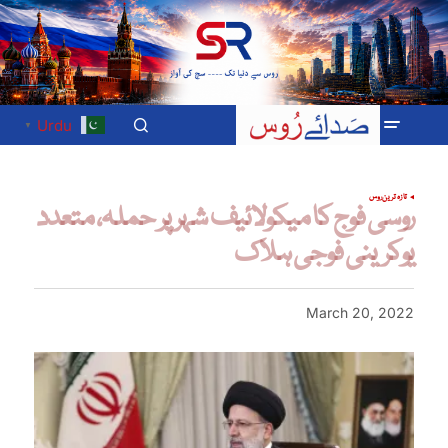
Urdu
▼
تازہ ترین
روس
روسی فوج کا میکولائیف شہر پر حملہ، متعدد
یوکرینی فوجی ہلاک
March 20, 2022