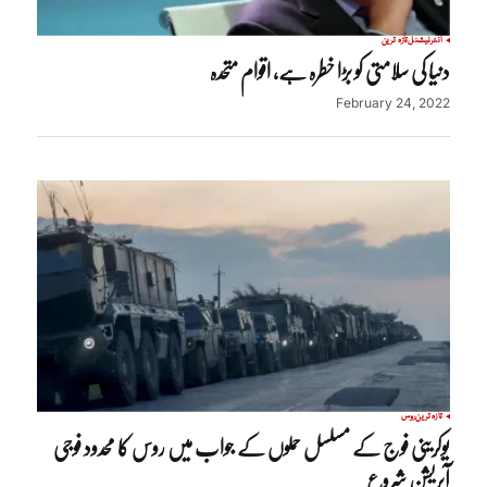
انٹرنیشنل
تازہ ترین
دنیا کی سلامتی کو بڑا خطرہ ہے، اقوام متحدہ
February 24, 2022
تازہ ترین
روس
یوکرینی فوج کے مسلسل حملوں کے جواب میں روس کا محدود فوجی
آپریشن شروع