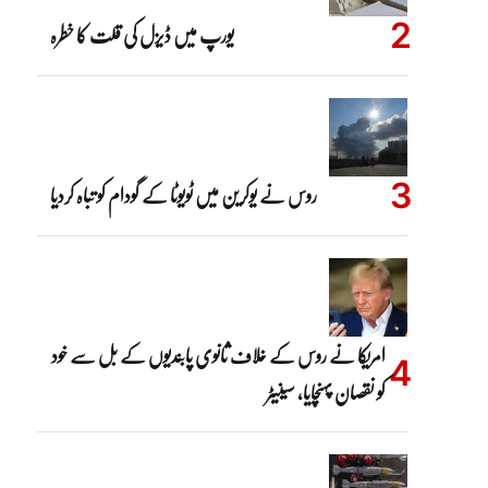
یورپ میں ڈیزل کی قلت کا خطرہ
روس نے یوکرین میں ٹویوٹا کے گودام کو تباہ کردیا
امریکا نے روس کے خلاف ثانوی پابندیوں کے بل سے خود
کو نقصان پہنچایا، سینیٹر