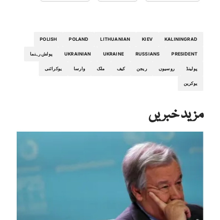
POLISH
POLAND
LITHUANIAN
KIEV
KALININGRAD
PRESIDENT
RUSSIANS
UKRAINE
UKRAINIAN
پولش رہنما
پولینڈ
روسیوں
ریجن
کیف
ملک
وارسا
یوکرائنی
یوکرین
مزید خبریں