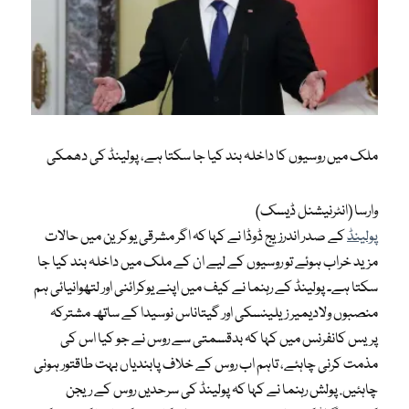
ملک میں روسیوں کا داخلہ بند کیا جا سکتا ہے، پولینڈ کی دھمکی
وارسا (انٹرنیشنل ڈیسک)
پولینڈ
کے صدر اندرزیج ڈوڈا نے کہا کہ اگر مشرقی یوکرین میں حالات
مزید خراب ہوئے تو روسیوں کے لیے ان کے ملک میں داخلہ بند کیا جا
سکتا ہے۔ پولینڈ کے رہنما نے کیف میں اپنے یوکرائنی اور لتھوانیائی ہم
منصبوں ولادیمیر زیلینسکی اور گیتاناس نوسیدا کے ساتھ مشترکہ
پریس کانفرنس میں کہا کہ بدقسمتی سے روس نے جو کیا اس کی
مذمت کرنی چاہئے، تاہم اب روس کے خلاف پابندیاں بہت طاقتور ہونی
چاہئیں. پولش رہنما نے کہا کہ پولینڈ کی سرحدیں روس کے ریجن