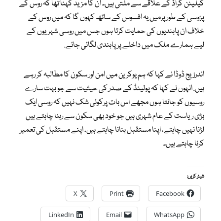
کیلینن گراڈ کے علاقے سے ملتی ہیں۔ ان کا مزید کہنا تھا کہ روس کے
پڑوسی کے طور پرمیں یہ افسوس کے ساتھ کہوں گا کہ میں روس کے
خلاف ان پابندیوں کی حمایت کرتا ہوں جس میں روسی شہریوں کے
لیے ہمارے ملک میں داخلے پر پابندی لگائی جائے.
اندرزیج ڈوڈا نے کہا کہ ہم یوکرین میں امن اور سکون کا مطالبہ کر رہے
ہیں. انہوں نے کہا کہ پولینڈ کے صدر کی حیثیت سے جو بہت سارے
روسیوں کو جانتا ہوں مجھے اس بات پرکوئی شک نہیں کہ روسی ایک
بڑی ریاست کے عام شہری ہیں جو خود بھی سکون سے رہنا چاہتے ہیں
لڑنا نہیں چاہتے، اپنا مستقبل بنانا چاہتے ہیں، اپنے مستقبل کی تعمیر
کرنا چاہتے ہیں۔
شیئر کریں:
X
Print
Facebook
LinkedIn
Email
WhatsApp