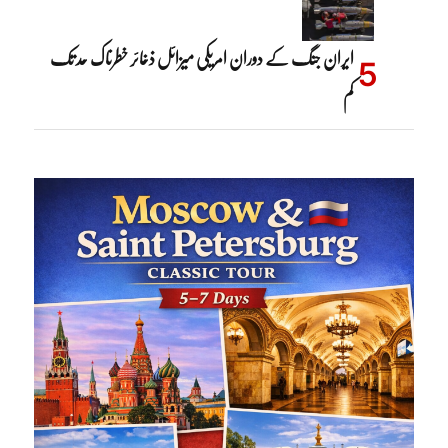
ایران جنگ کے دوران امریکی میزائل ذخائر خطرناک حد تک
کم