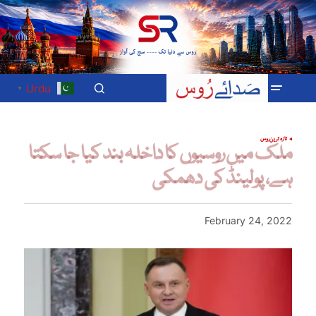
Urdu
▼
تازہ ترین
روس
ملک میں روسیوں کا داخلہ بند کیا جا سکتا
ہے، پولینڈ کی دھمکی
February 24, 2022