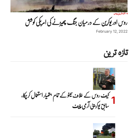
تازہ ترین
روس
روس اور یوکرین کے درمیان جنگ چھیڑنے کی امریکی کوشش
February 12, 2022
تازہ ترین
کیف روس کے خلاف نیٹو کے تمام ہتھیار استعمال کرچکا،
سابق یوکرینی آرمی چیف