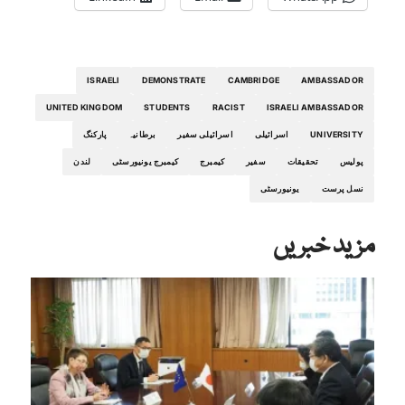
ISRAELI
DEMONSTRATE
CAMBRIDGE
AMBASSADOR
UNITED KINGDOM
STUDENTS
RACIST
ISRAELI AMBASSADOR
UNIVERSITY
اسرائیلی
اسرائیلی سفیر
برطانیہ
پارکنگ
پولیس
تحقیقات
سفیر
کیمبرج
کیمبرج یونیورسٹی
لندن
نسل پرست
یونیورسٹی
مزید خبریں