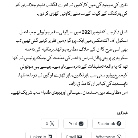
نفری کی موجودگی میں کارکنوں نے نعرے لگائے، فلیئر جلائے اور کار
کی پارکنگ کے گیٹ کے سامنے رکاوٹیں کھڑی کر دیں۔
قابل ذکر ہے کہ نومبر 2021 میں اسرائیلی سفیر ہوٹوولی جب لندن
اسکول آف اکنامکس میں ایک پروگرام میں تقریر کرنے گئی تھیں تب
بھی اسی طرح کا ان کے خلاف مظاہرہ ہوا تھا۔ برطانیہ کی داخلہ
سکریٹری پریتی پاٹل نے اس واقعے کی مذمت کی جبکہ پولیس نے کہا
تھا کہ یہ واقعہ تحقیقات کے دائرہ سے باہر ہے۔ جیسے ہی ہوٹوولی
کیمبرج یونیورسٹی سے باہر نکلیں، باہر کھڑے لوگوں نے دوبارہ اظہار
ناپسندیدگی کیا اور ان کا مذاق اڑایا۔
اس مظاہرے میں مسلمان، عیسائی اور یہودی طلباء سب شریک تھے۔
شیئر کریں:
X
Print
Facebook
LinkedIn
Email
WhatsApp