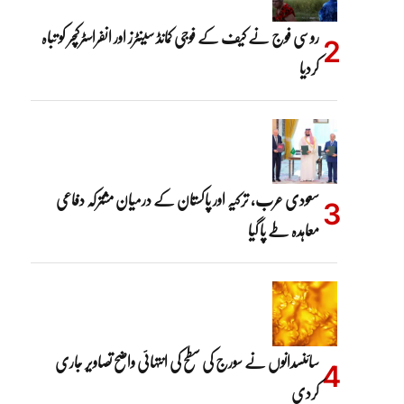
روسی فوج نے کیف کے فوجی کمانڈ سینٹرز اور انفراسٹرکچر کو تباہ
کردیا
سعودی عرب، ترکیہ اور پاکستان کے درمیان مشترکہ دفاعی
معاہدہ طے پا گیا
سائنسدانوں نے سورج کی سطح کی انتہائی واضح تصاویر جاری
کردی