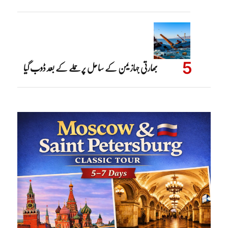
بھارتی جہاز یمن کے ساحل پر حملے کے بعد ڈوب گیا