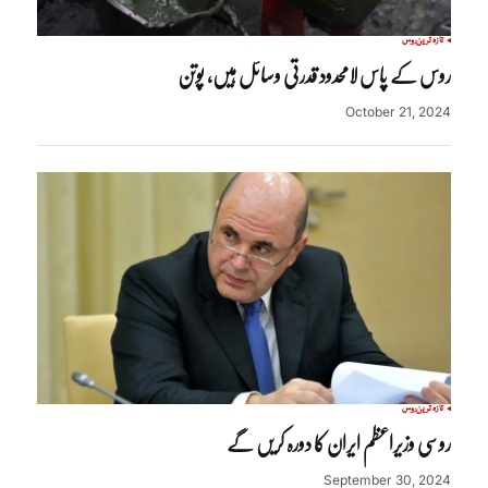
تازہ ترین
روس
روس کے پاس لامحدود قدرتی وسائل ہیں، پوتن
October 21, 2024
تازہ ترین
روس
روسی وزیراعظم ایران کا دورہ کریں گے
September 30, 2024