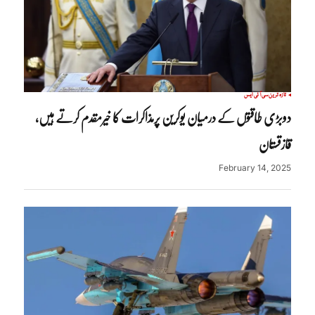
تازہ ترین
سی آئی ایس
دوبڑی طاقتوں کے درمیان یوکرین پرمذاکرات کا خیرمقدم کرتے ہیں،
قازقستان
February 14, 2025