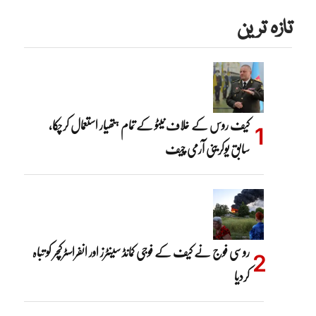
تازہ ترین
کیف روس کے خلاف نیٹو کے تمام ہتھیار استعمال کرچکا،
سابق یوکرینی آرمی چیف
روسی فوج نے کیف کے فوجی کمانڈ سینٹرز اور انفراسٹرکچر کو تباہ
کردیا