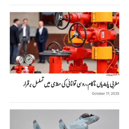
تازہ ترین
روس
مغربی پابندیاں ناکام، روسی توانائی کی منڈی میں تسلسل برقرار
October 17, 2025