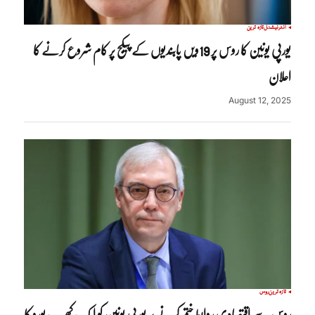
انٹرنیشنل
تازہ ترین
یورپی یونین کا روس پر 19ویں پابندیوں کے پیکج پر کام شروع کرنے کا
اعلان
August 12, 2025
تازہ ترین
روس
روس سے اقتصادی روابط ختم کرنے پر یورپی یونین کو ایک کھرب یورو کا