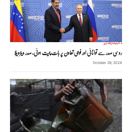
انٹرنیشنل
تازہ ترین
روسی صدر سے توانائی اور فوجی تعاون پر بات چیت ہوئی، صدر وینزویلا
October 28, 2024