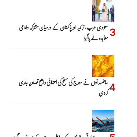
سعودی عرب، ترکیہ اور پاکستان کے درمیان مشترکہ دفاعی
معاہدہ طے پا گیا
سائنسدانوں نے سورج کی سطح کی انتہائی واضح تصاویر جاری
کردی