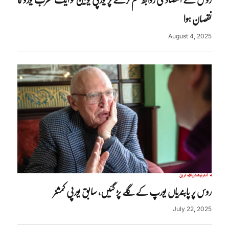
نقصان ہوا
August 4, 2025
انٹرنیشنل
تازہ ترین
روس پر پابندیاں یورپ کے گلے پڑ گئیں، سابق یورپی کمشنر
July 22, 2025