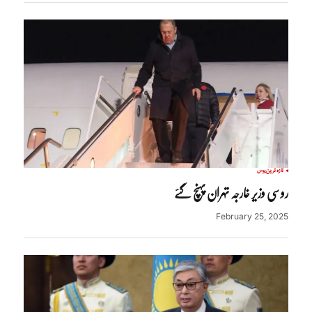
تازہ ترین
روس
روسی وزیر خارجہ تہران پہنچ گئے
February 25, 2025