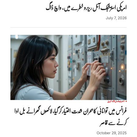
امریکی اسٹریٹجک آئل ریزرو خطرے میں، واچ ڈاگ
July 7, 2026
انٹرنیشنل
تازہ ترین
فرانس میں توانائی کا بحران شدت اختیار کر گیا، لاکھوں گھرانے بل ادا
کرنے سے قاصر
October 29, 2025