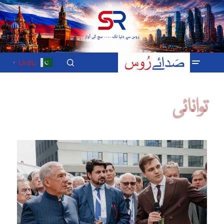
Urdu
▼
توانائی