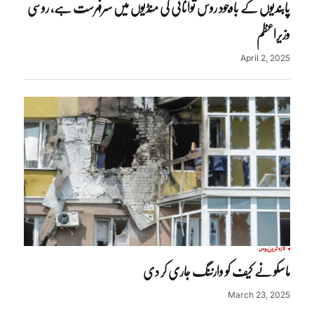
پابندیوں کے باوجود روس توانائی کی منڈیوں میں سرفہرست ہے، روسی
وزیراعظم
April 2, 2025
تازہ ترین
روس
ماسکو نے کیف کو وارننگ جاری کر دی
March 23, 2025