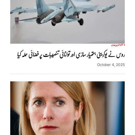
تازہ ترین
روس
روس نے یوکرینی ہتھیار سازی اور توانائی تنصیبات پر فضائی حملہ کیا
October 4, 2025