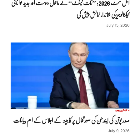
آئل سمٹ 2026: ’’تات نیفٹ‘‘ نے ماحول دوست اور جدید توانائی
ٹیکنالوجیز کی شاندار نمائش پیش کی
July 15, 2026
تازہ ترین
روس
صدر پوتن کی ایندھن کی صورتحال پر کابینہ کے اجلاس کے اہم بیانات
July 9, 2026