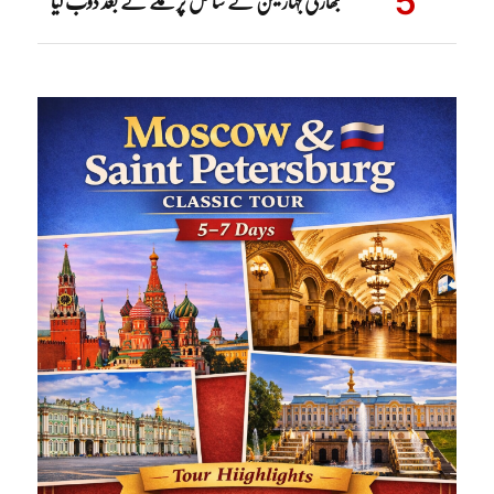
بھارتی جہاز یمن کے ساحل پر حملے کے بعد ڈوب گیا