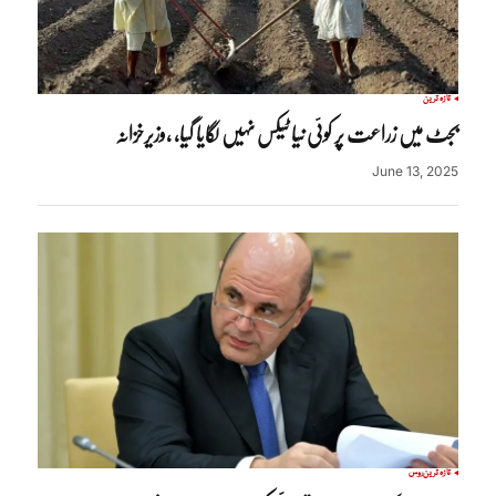
تازہ ترین
بجٹ میں زراعت پر کوئی نیا ٹیکس نہیں لگایا گیا، ،وزیرخزانہ
June 13, 2025
تازہ ترین
روس