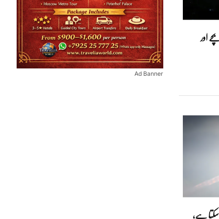
چے اور
Ad Banner
رسکتا ہے,