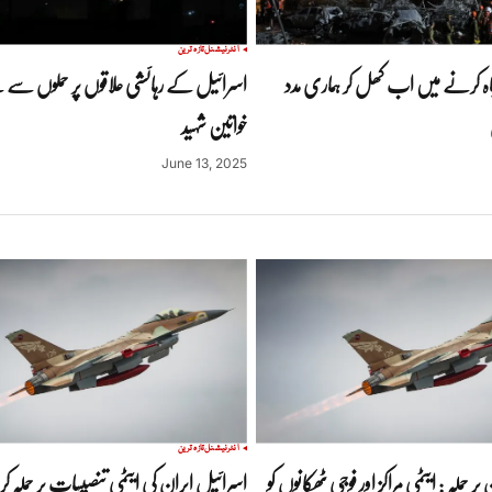
انٹرنیشنل
تازہ ترین
 تباہ کرنے میں اب کھل کر ہماری مدد
اسرائیل کے رہائشی علاقوں پر حملوں سے ب
خواتین شہید
June 13, 2025
انٹرنیشنل
تازہ ترین
پر حملہ : ایٹمی مراکز اور فوجی ٹھکانوں کو
اسرائیل ایران کی ایٹمی تنصیبات پر حملہ ک