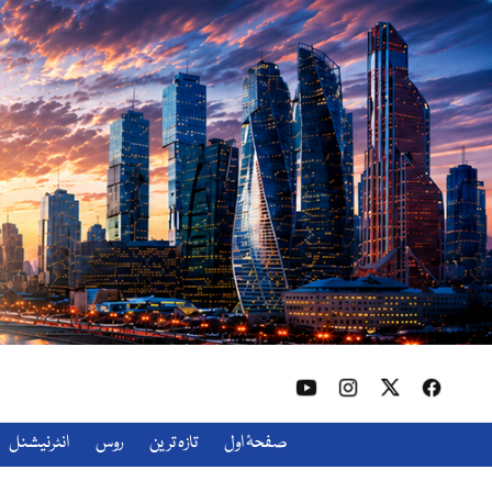
صفحۂ اول
تازہ ترین
روس
انٹرنیشنل