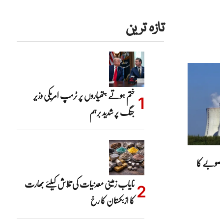
تازہ ترین
ختم ہوتے ہتھیاروں پر ٹرمپ امریکی وزیر
جنگ پر شدید برہم
ہری منصوبے کا
نایاب زمینی معدنیات کی تلاش کیلئے بھارت
کا ازبکستان کا رخ