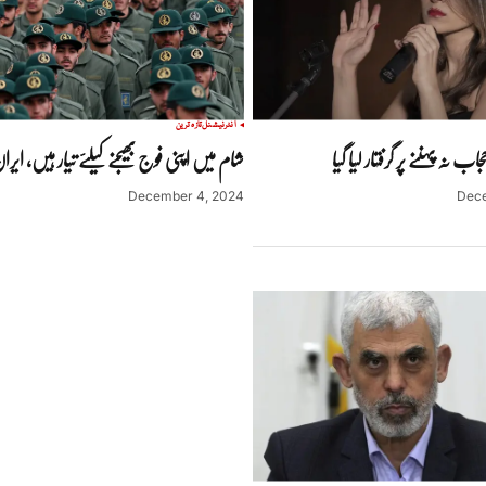
انٹرنیشنل
تازہ ترین
جاب نہ پہننے پر گرفتار لیا گیا
شام میں اپنی فوج بھیجنے کیلئے تیار ہیں، ایرا
December 4, 2024
Dece