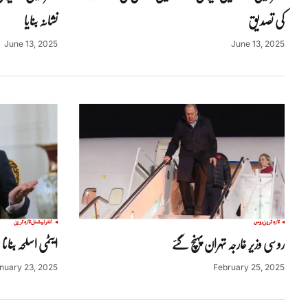
کی تصدیق
نشانہ بنایا
June 13, 2025
June 13, 2025
تازہ ترین
روس
انٹرنیشنل
تازہ ترین
روسی وزیر خارجہ تہران پہنچ گئے
ایٹمی اسلحہ بنانا
nuary 23, 2025
February 25, 2025