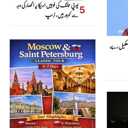
یورپی ممالک کی فوجیں امریکا پر انحصار کی وجہ
سے کمزور ہیں، ٹرمپ
ب دھکیل رہے