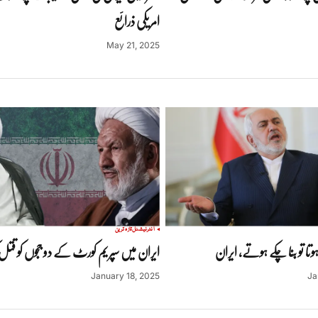
امریکی ذرائع
May 21, 2025
انٹرنیشنل
تازہ ترین
 ہوتا تو بنا چکے ہوتے, ایران
ایران میں سپریم کورٹ کے دو ججوں کو قتل کر
January 18, 2025
Ja