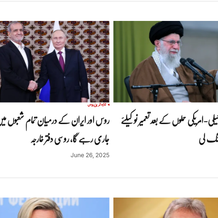
تازہ ترین
روس
ی-امریکی حملوں کے بعد تعمیر نو کیلئے
روس اور ایران کے درمیان تمام شعبوں می
نگ لی
جاری رہے گا، روسی دفتر خارجہ
June 26, 2025