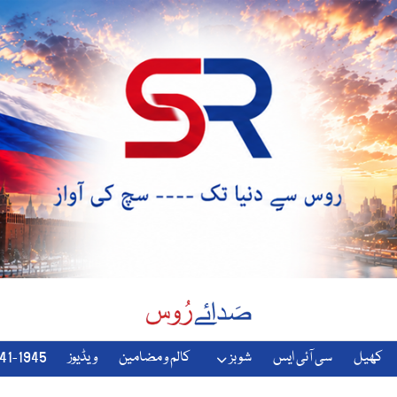
کھیل
سی آئی ایس
شوبز
کالم و مضامین
ویڈیوز
1941-1945-دوسری-جنگ