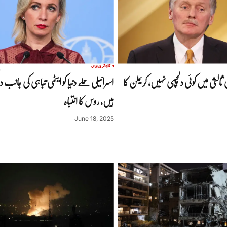
تازہ ترین
روس
ثالثی میں کوئی دلچسپی نہیں، کریملن کا
اسرائیلی حملے دنیا کو ایٹمی تباہی کی جان
ہیں، روس کا انتباہ
June 18, 2025