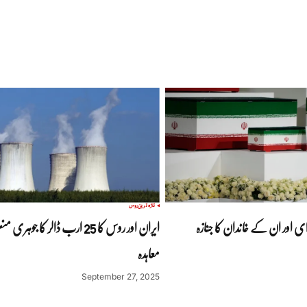
تازہ ترین
روس
ای اور ان کے خاندان کا جنازہ
ایران اور روس کا 25 ارب ڈالر کا جو
معاہدہ
September 27, 2025