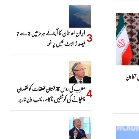
ایران اور عمان کا آبنائے ہرمز میں 3 سے 7
فیصد ٹرانزٹ فیس پر غور
ں تعاون
مغرب کی روس قازقستان تعلقات کو نقصان
پہنچانے کی کوششیں ناکام، نائب وزیرخارجہ