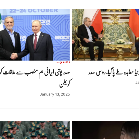
تازہ ترین
روس
یا معاہدہ طے پا گیا، روسی صدر
صدر پوتن ایرانی ہم منصب سے ملاقات ک
کریملن
Ja
January 13, 2025