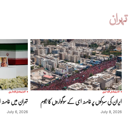
تہران
انٹرنیشنل
تازہ ترین
انٹرنیشنل
تازہ ترین
ایران کی سڑکوں پر خامنہ ای کے سوگواروں کا ہجوم
تہران میں خامنہ 
July 6, 2026
July 8, 2026