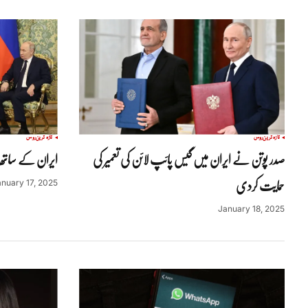
تازہ ترین
روس
تازہ ترین
روس
صدر پوتن نے ایران میں گیس پائپ لائن کی تعمیر کی
ایران کے ساتھ ن
حمایت کردی
nuary 17, 2025
January 18, 2025