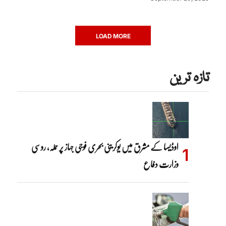
LOAD MORE
تازہ ترین
اوڈیسا کے مشرق میں یوکرینی بحری فوجی جہاز پر حملہ، روسی
وزارت دفاع