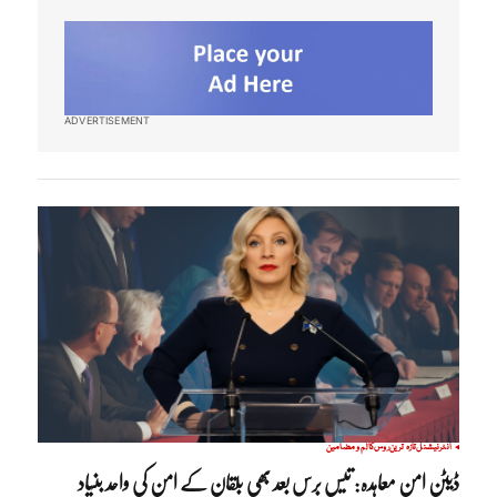
ADVERTISEMENT
انٹرنیشنل
تازہ ترین
روس
کالم و مضامین
ڈیٹن امن معاہدہ: تیس برس بعد بھی بلقان کے امن کی واحد بنیاد