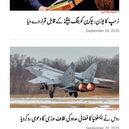
انٹرنیشنل
تازہ ترین
ٹرمپ کا یوٹرن: یوکرین کو جنگ جیتنے کے قابل قرار دے دیا
September 24, 2025
تازہ ترین
روس
روس نے ایسٹونیا کا فضائی حدود کی خلاف ورزی کا دعوی رد کردیا
September 20, 2025