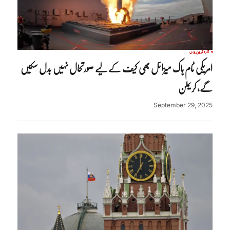
تازہ ترین
روس
امریکی ٹام ہاک میزائل بھی کیف کے لیے صورتحال نہیں بدل سکیں
گے، کریملن
September 29, 2025