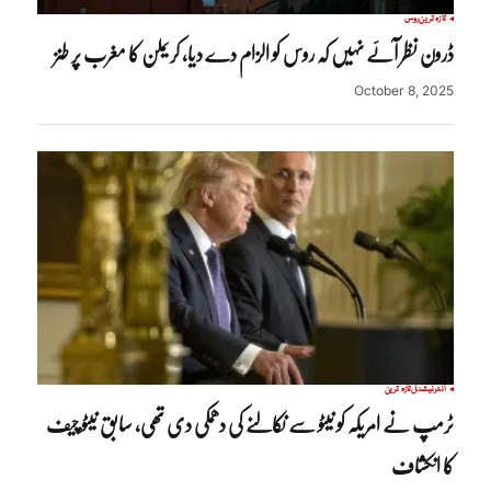
تازہ ترین
روس
ڈرون نظر آئے نہیں کہ روس کو الزام دے دیا، کریملن کا مغرب پر طنز
October 8, 2025
انٹرنیشنل
تازہ ترین
ٹرمپ نے امریکہ کو نیٹو سے نکالنے کی دھمکی دی تھی، سابق نیٹو چیف
کا انکشاف