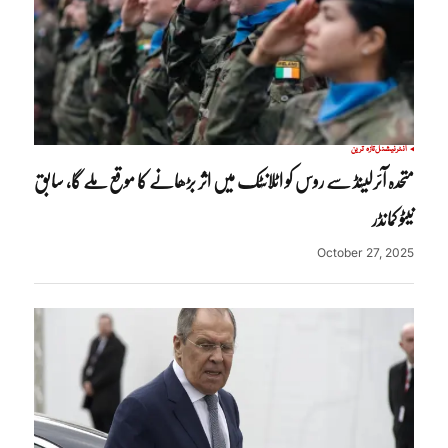
انٹرنیشنل
تازہ ترین
متحدہ آئرلینڈ سے روس کو اٹلانٹک میں اثر بڑھانے کا موقع ملے گا، سابق
نیٹو کمانڈر
October 27, 2025