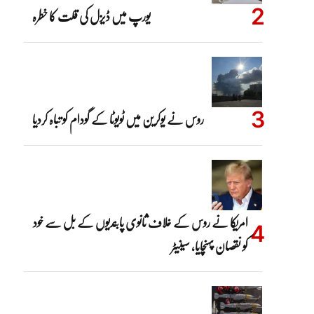
یورپ میں ڈیزل کی قلت کا خطرہ
روس نے یوکرین میں ٹویوٹا کے گودام کو تباہ کردیا
امریکا نے روس کے خلاف ثانوی پابندیوں کے بل سے خود
کو نقصان پہنچایا، سینیٹر