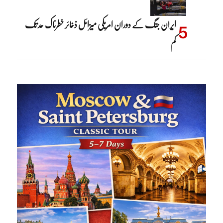
ایران جنگ کے دوران امریکی میزائل ذخائر خطرناک حد تک
کم