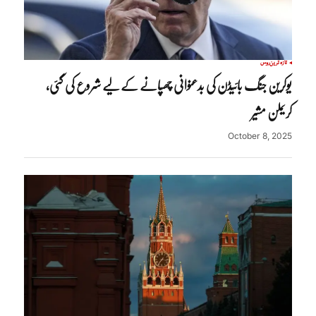
تازہ ترین
روس
یوکرین جنگ بائیڈن کی بدعنوانی چھپانے کے لیے شروع کی گئی،
کریملن مشیر
October 8, 2025