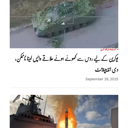
انٹرنیشنل
تازہ ترین
یوکرین کے لیے روس سے کھوئے ہوئے علاقے واپس لینا ناممکن،
دی انڈیپنڈنٹ
September 29, 2025