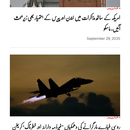
تازہ ترین
روس
امریکہ کے ساتھ مذاکرات میں لندن اور پیرس کے ہتھیار بھی زیرِ بحث
آئیں، ماسکو
September 29, 2025
تازہ ترین
روس
روسی طیارے مار گرانے کی دھمکیاں ’غیرذمہ دارانہ اور خطرناک‘ کریملن