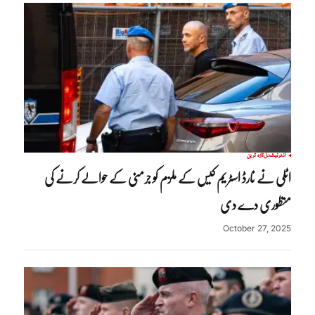
انٹرنیشنل
تازہ ترین
اٹلی نے نارڈ اسٹریم کیس کے ملزم کو جرمنی کے حوالے کرنے کی
منظوری دے دی
October 27, 2025