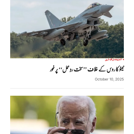
انٹرنیشنل
تازہ ترین
نیٹو کا روس کے خلاف ’’سخت ردِعمل‘‘ پر غور
October 10, 2025