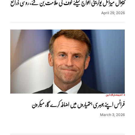
کنژال میزائل یوکرینی افواج کیلئے خوف کی علامت بن گئے، روسی ذرائع
April 29, 2026
انٹرنیشنل
تازہ ترین
فرانس اپنے جوہری ہتھیاروں میں اضافہ کرے گا، میکرون
March 3, 2026