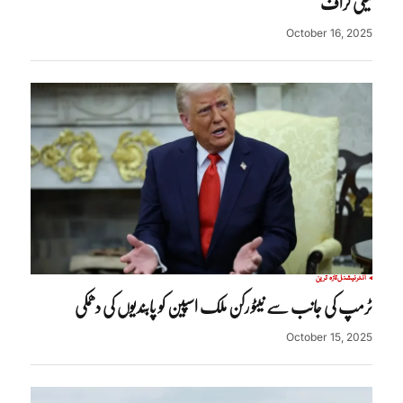
ٹیلی گراف
October 16, 2025
انٹرنیشنل
تازہ ترین
ٹرمپ کی جانب سے نیٹو رکن ملک اسپین کو پابندیوں کی دھمکی
October 15, 2025