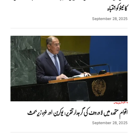
کا نیٹو کو انتباہ
September 28, 2025
تازہ ترین
روس
اقوام متحدہ میں لاوروف کی گرجدار تقریر: یوکرین اور غزہ زیرِ بحث
September 28, 2025