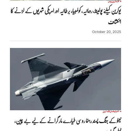
تازہ ترین
روس
یوکرین کیلئے پولینڈ، رومانیہ، کولمبیا، برطانیہ اور امریکی شہریوں کے لڑنے کا
انکشاف
October 20, 2025
انٹرنیشنل
تازہ ترین
نیٹو کے جنگ پسند رہنما روسی طیارے مار گرانے کے لیے بے چین،