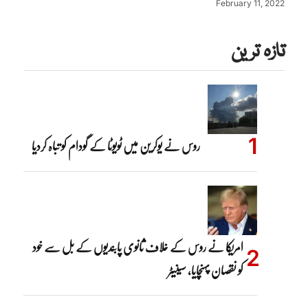
February 11, 2022
تازہ ترین
روس نے یوکرین میں ٹویوٹا کے گودام کو تباہ کردیا
امریکا نے روس کے خلاف ثانوی پابندیوں کے بل سے خود
کو نقصان پہنچایا، سینیٹر