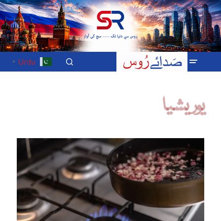
Urdu
▼
یوریشیا