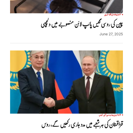
انٹرنیشنل
تازہ ترین
چین کی روسی گیس پائپ لائن منصوبے میں دلچسپی
June 27, 2025
تازہ ترین
روس
سی آئی ایس
قزاقستان کی ہرشعبے میں مدد جاری رکھیں گے، روس