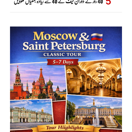
40 روز کے دوران کیف نے 40 سے زیادہ بستیاں کھودیں