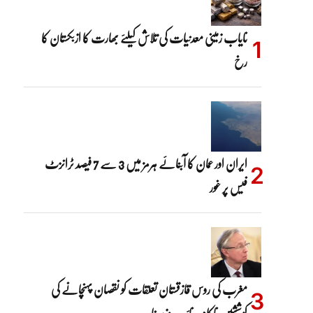
نایاب زمینی معدنیات کی تلاش کیلئے بھارت کا ازبکستان کا
رخ
ایران اور عمان کا آبنائے ہرمز میں 3 سے 7 فیصد ٹرانزٹ
فیس پر غور
مغرب کی روس قازقستان تعلقات کو نقصان پہنچانے کی