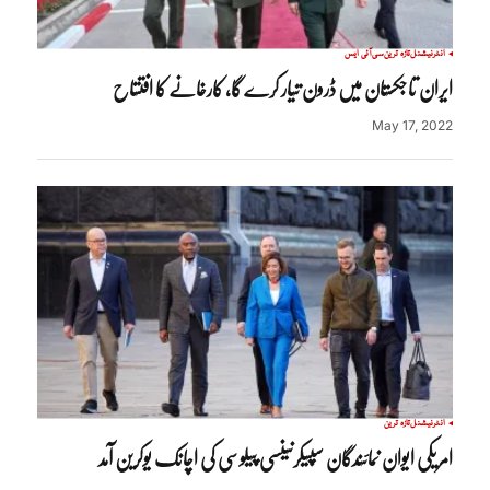
انٹرنیشنل
تازہ ترین
سی آئی ایس
ایران تاجکستان میں ڈرون تیار کرے گا، کارخانے کا افتتاح
May 17, 2022
انٹرنیشنل
تازہ ترین
امریکی ایوان نمائندگان سپیکرنینسی پیلوسی کی اچانک یوکرین آمد