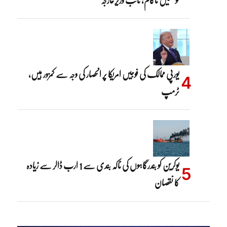
کوششیں ناکام، نائب وزیرخارجہ
یورپی ممالک کی فوجیں امریکا پر انحصار کی وجہ سے کمزور ہیں،
ٹرمپ
یوکرین کو بندرگاہوں کی ناکہ بندی سے 1 ارب ڈالر سے زیادہ
کا نقصان