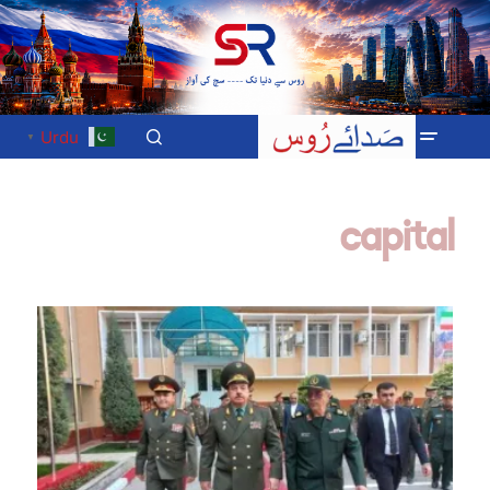
Urdu
▼
capital