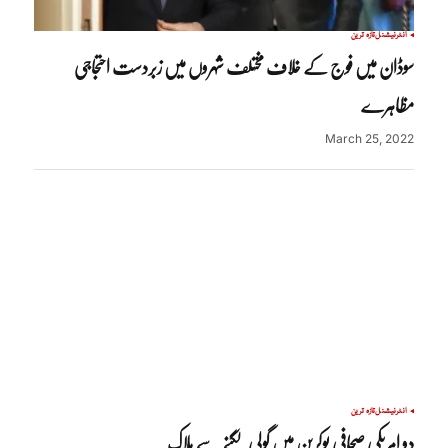
انٹرنیشنل
تازہ ترین
سوڈان میں فوج کے خلاف مختلف شہروں میں زبردست احتجاجی
مظاہرے
March 25, 2022
انٹرنیشنل
تازہ ترین
دو امریکی صحافی یوکرین میں گولی لگنے سے ہلاک