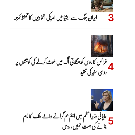
ایران جنگ سے ایشیا میں امریکی اتحادیوں کا تحفظ کمزور
فرانس کا روس کو جنگلاتی آگ میں ملوث کرنے کی کوششوں پر
روسی سفیر کی تنقید
جاپانی وزیراعظم میں ایٹم بم گرانے والے ملک کا نام
بتانے کی ہمت نہیں، روس