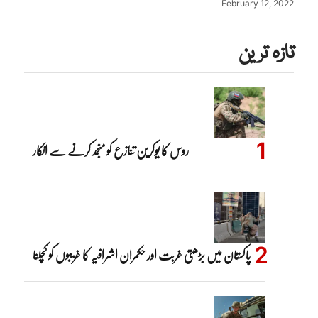
February 12, 2022
تازہ ترین
روس کا یوکرین تنازع کو منجمد کرنے سے انکار
پاکستان میں بڑھتی غربت اور حکمران اشرافیہ کا غریبوں کو کچلنا