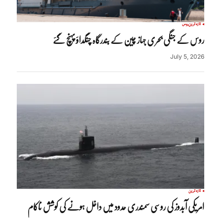
تازہ ترین
روس
روس کے جنگی بحری جہاز چین کے بندرگاہ چنگداؤ پہنچ گئے
July 5, 2026
تازہ ترین
امریکی آبدوز کی روسی سمندری حدود میں داخل ہونے کی کوشش ناکام