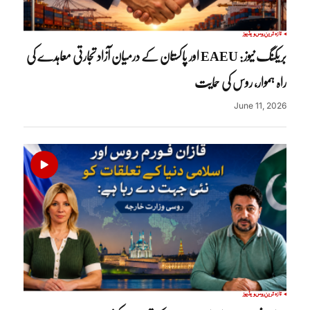
تازہ ترین
روس
ویڈیوز
بریکنگ نیوز: EAEU اور پاکستان کے درمیان آزاد تجارتی معاہدے کی
راہ ہموار، روس کی حمایت
June 11, 2026
تازہ ترین
روس
ویڈیوز