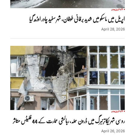
تازہ ترین
روس
اپریل میں ماسکو میں شدید برفانی طوفان، شہر سفید چادر اوڑھ گیا
April 28, 2026
تازہ ترین
روس
روسی شہر یکاترِنبرگ میں ڈرون حملہ، رہائشی عمارت کے 44 فلیٹس متاثر
April 26, 2026