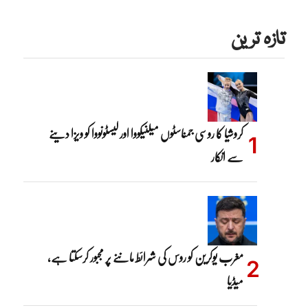
تازہ ترین
کروشیا کا روسی جمناسٹوں میلنیکووا اور لیسٹونووا کو ویزا دینے
سے انکار
مغرب یوکرین کو روس کی شرائط ماننے پر مجبور کرسکتا ہے،
میڈیا