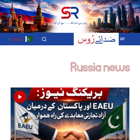
Urdu
▼
Russia news