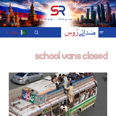
Urdu
▼
school vans closed