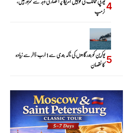
یورپی ممالک کی فوجیں امریکا پر انحصار کی وجہ سے کمزور ہیں،
ٹرمپ
یوکرین کو بندرگاہوں کی ناکہ بندی سے 1 ارب ڈالر سے زیادہ
کا نقصان