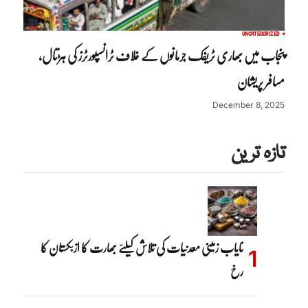
UNCATEGORIZED
پنجاب میں بھاری ٹریفک جرمانوں کے خلاف ٹرانسپورٹرز کی ہڑتال،
مسافر پریشان
December 8, 2025
تازہ ترین
نایاب زمینی معدنیات کی تلاش کیلئے بھارت کا ازبکستان کا
رخ