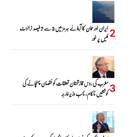
ایران اور عمان کا آبنائے ہرمز میں 3 سے 7 فیصد ٹرانزٹ
فیس پر غور
مغرب کی روس قازقستان تعلقات کو نقصان پہنچانے کی
کوششیں ناکام، نائب وزیرخارجہ