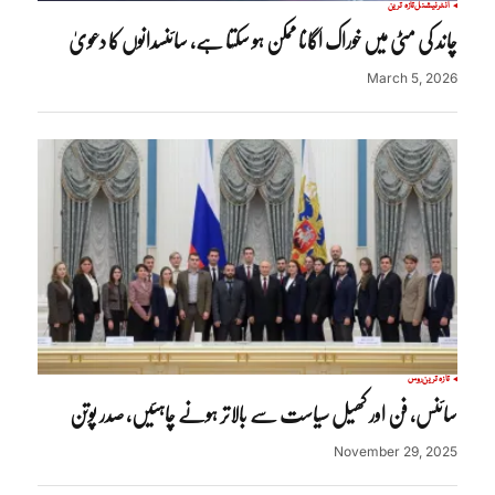
انٹرنیشنل
تازہ ترین
چاند کی مٹی میں خوراک اگانا ممکن ہو سکتا ہے، سائنسدانوں کا دعویٰ
March 5, 2026
تازہ ترین
روس
سائنس، فن اور کھیل سیاست سے بالاتر ہونے چاہئیں، صدر پوتن
November 29, 2025