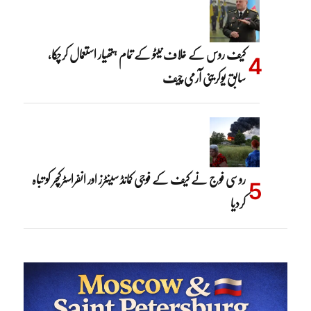
کیف روس کے خلاف نیٹو کے تمام ہتھیار استعمال کرچکا،
سابق یوکرینی آرمی چیف
روسی فوج نے کیف کے فوجی کمانڈ سینٹرز اور انفراسٹرکچر کو تباہ
کردیا