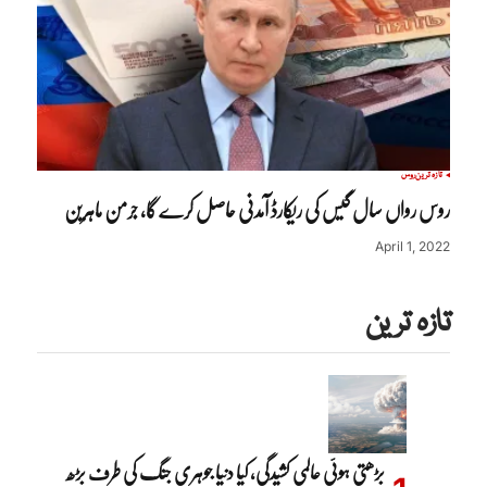
تازہ ترین
روس
روس رواں سال گیس کی ریکارڈ آمدنی حاصل کرے گا، جرمن ماہرین
April 1, 2022
تازہ ترین
بڑھتی ہوئی عالمی کشیدگی، کیا دنیا جوہری جنگ کی طرف بڑھ