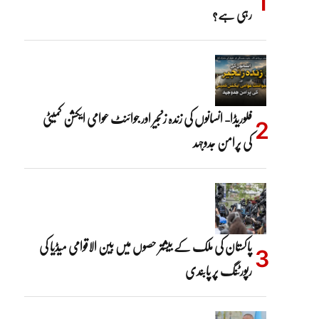
رہی ہے؟
فلوریڈا- انسانوں کی زندہ زنجیر اور جوائنٹ عوامی ایکشن کمیٹی
کی پرامن جدوجہد
پاکستان کی ملک کے بیشتر حصوں میں بین الاقوامی میڈیا کی
رپورٹنگ پر پابندی