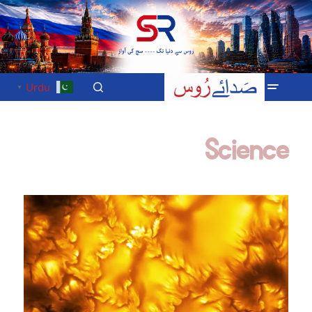
Urdu
▼
Science