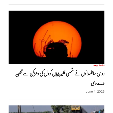
تازہ ترین
روس
روسی سائنسدانوں نے شمسی فلیئر پیٹرن کو دل کی دھڑکن سے تشبیہ
دے دی
June 4, 2026