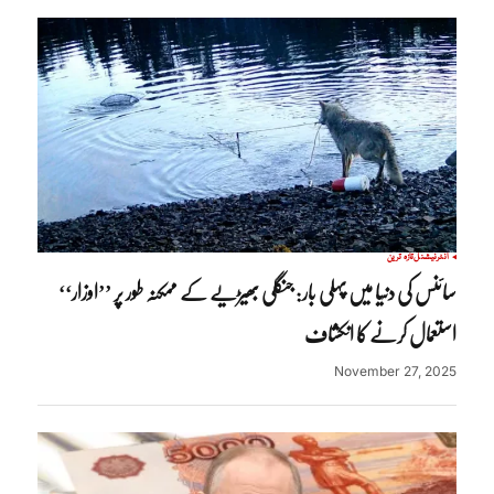
انٹرنیشنل
تازہ ترین
سائنس کی دنیا میں پہلی بار: جنگلی بھیڑیے کے ممکنہ طور پر ’’اوزار‘‘
استعمال کرنے کا انکشاف
November 27, 2025