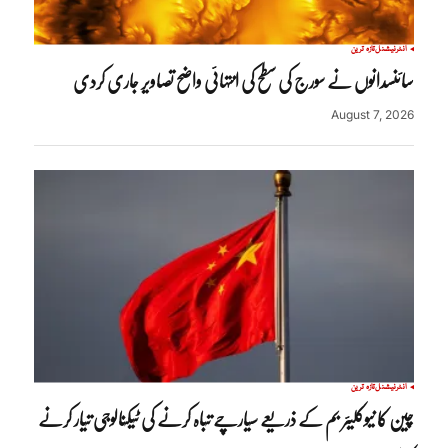
انٹرنیشنل
تازہ ترین
سائنسدانوں نے سورج کی سطح کی انتہائی واضح تصاویر جاری کردی
August 7, 2026
انٹرنیشنل
تازہ ترین
چین کا نیوکلیئر بم کے ذریعے سیارچے تباہ کرنے کی ٹیکنالوجی تیار کرنے