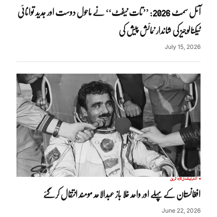
آئل سمٹ 2026: ’’تات نیفٹ‘‘ نے ماحول دوست اور جدید توانائی
ٹیکنالوجیز کی شاندار نمائش پیش کی
July 15, 2026
انٹرنیشنل
تازہ ترین
افغانستان کے پہلے اور واحد خلا باز عبدالاحد مومند انتقال کرگئے
June 22, 2026