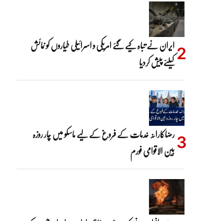
ایران نے تباہ کیے گئے امریکی و اسرائیلی طیاروں کو نمائش
کیلئے پیش کردیا
رضاکارانہ خدمات کے فروغ کے لیے ماسکو میں چار روزہ
بین الاقوامی فورم