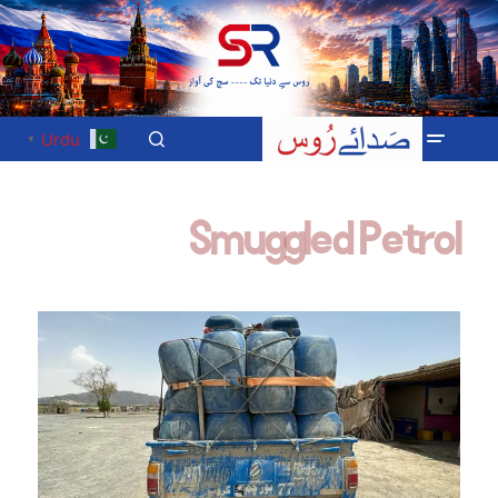
Urdu
▼
Smuggled Petrol