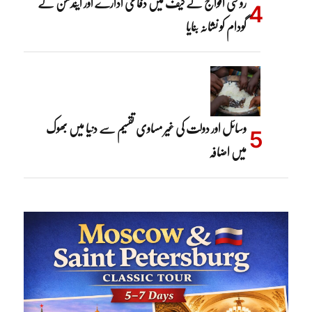
روسی افواج نے کیف میں دفاعی ادارے اور ایندھن کے
گودام کو نشانہ بنایا
وسائل اور دولت کی غیر مساوی تقسیم سے دنیا میں بھوک
میں اضافہ