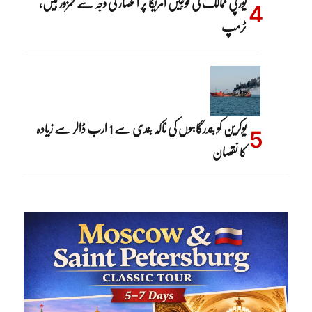
یورپی ممالک کی فوجیں امریکا پر انحصار کی وجہ سے کمزور ہیں،
ٹرمپ
یوکرین کو بندرگاہوں کی ناکہ بندی سے 1 ارب ڈالر سے زیادہ
کا نقصان