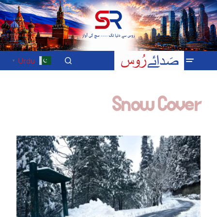
Urdu
▼
Snow Cover