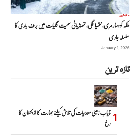
تازہ ترین
ملکہ کوہسار مری، نتھیا گلی، تھنڈیانی سمیت گلیات میں برف باری کا
سلسلہ جاری
January 1, 2026
تازہ ترین
نایاب زمینی معدنیات کی تلاش کیلئے بھارت کا ازبکستان کا
رخ