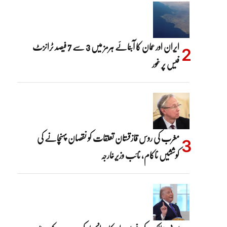
ایران اور عمان کا آبنائے ہرمز میں 3 سے 7 فیصد ٹرانزٹ
فیس پر غور
مغرب کی روس قازقستان تعلقات کو نقصان پہنچانے کی
کوششیں ناکام، نائب وزیرخارجہ