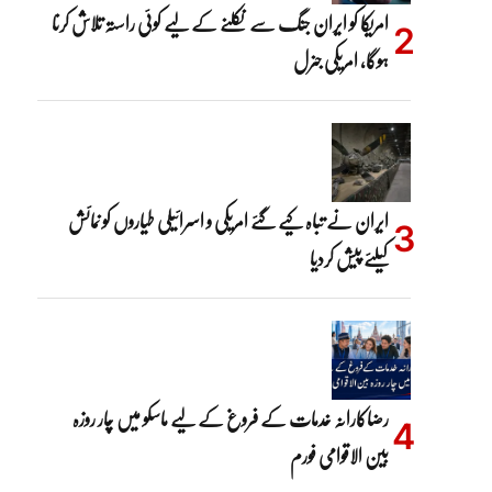
امریکا کو ایران جنگ سے نکلنے کے لیے کوئی راستہ تلاش کرنا
ہوگا، امریکی جنرل
ایران نے تباہ کیے گئے امریکی و اسرائیلی طیاروں کو نمائش
کیلئے پیش کردیا
رضاکارانہ خدمات کے فروغ کے لیے ماسکو میں چار روزہ
بین الاقوامی فورم