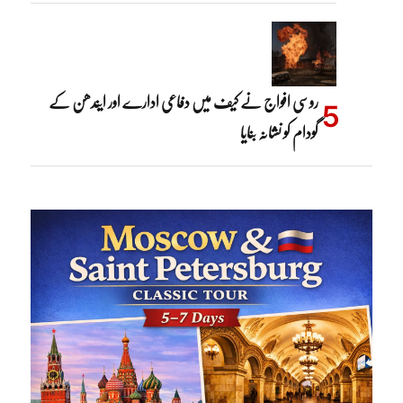
روسی افواج نے کیف میں دفاعی ادارے اور ایندھن کے
گودام کو نشانہ بنایا