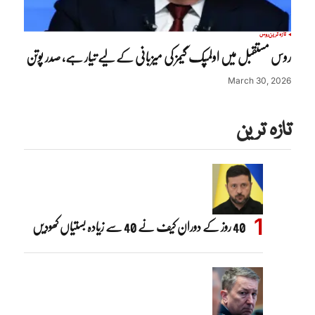
تازہ ترین
روس
روس مستقبل میں اولمپک گیمز کی میزبانی کے لیے تیار ہے، صدر پوتن
March 30, 2026
تازہ ترین
40 روز کے دوران کیف نے 40 سے زیادہ بستیاں کھودیں