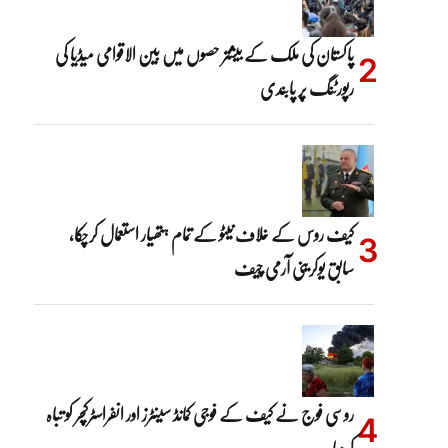
پاکستان کی ملک کے بیشتر حصوں میں بین الاقوامی میڈیا کی
رپورٹنگ پر پابندی
کیف روس کے خلاف نیٹو کے تمام ہتھیار استعمال کرچکا،
سابق یوکرینی آرمی چیف
روسی فوج نے کیف کے فوجی کمانڈ سینٹرز اور انفراسٹرکچر کو تباہ
کردیا