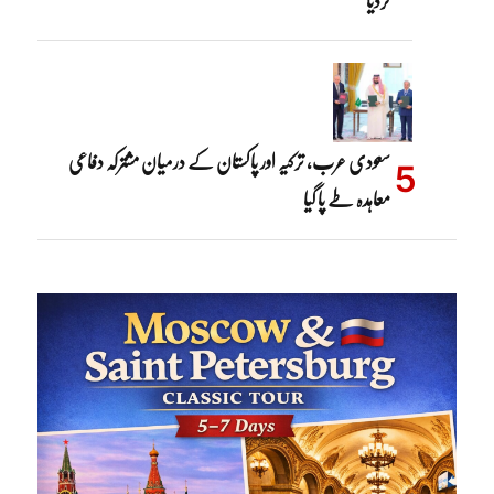
سعودی عرب، ترکیہ اور پاکستان کے درمیان مشترکہ دفاعی
معاہدہ طے پا گیا