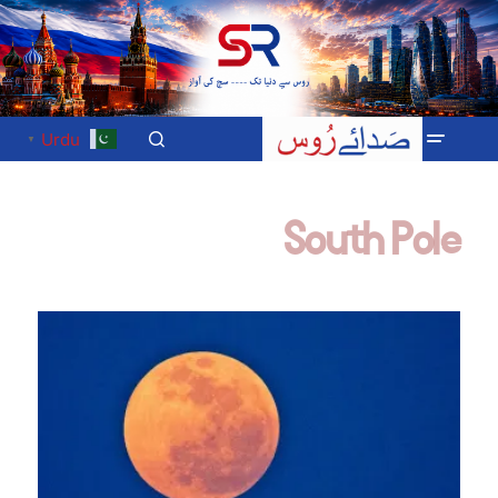
Urdu
▼
South Pole