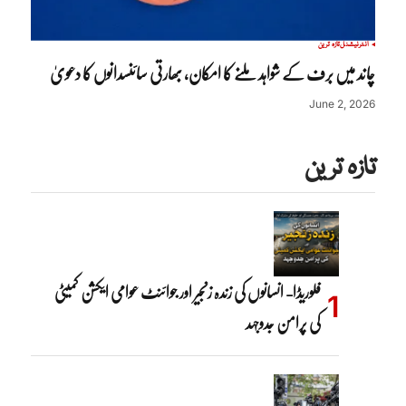
انٹرنیشنل
تازہ ترین
چاند میں برف کے شواہد ملنے کا امکان، بھارتی سائنسدانوں کا دعویٰ
June 2, 2026
تازہ ترین
فلوریڈا- انسانوں کی زندہ زنجیر اور جوائنٹ عوامی ایکشن کمیٹی
کی پرامن جدوجہد