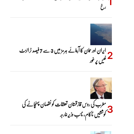
رخ
ایران اور عمان کا آبنائے ہرمز میں 3 سے 7 فیصد ٹرانزٹ
فیس پر غور
مغرب کی روس قازقستان تعلقات کو نقصان پہنچانے کی
کوششیں ناکام، نائب وزیرخارجہ