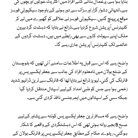
بنایا ہوا ہے، یرغمال بنائے گئے افراد میں اکثریت عورتوں اور بچوں کی
ہے۔انتہائی دشوار گزار اور سڑک سے دور ہونے کے باوجود سیکیورٹی فورسز
موقع پر پہنچ گئیں، سیکیورٹی فورسز نے علاقے کو گھیرے میں لے کر
کلیئرنس آپریشن شروع کردیا ہے۔ذرائع نے بتایا کہ دہشت گرد بیرون
ملک اپنے سہولت کاروں سے بھی رابطے میں ہیں۔ دہشت گردوں کے
خاتمے تک کلیئرنس آپریشن جاری رہے گا۔
واضح رہے کہ اس سے قبل یہ اطلاعات سامنے آئی تھیں کہ بلوچستان
کے ضلع بولان میں نامعلوم افراد کی جانب سے جعفر ایکسپریس پر
فائرنگ کی گئی۔ لیویز ذرائع نے بتایا تھا کہ فائرنگ سے ٹرین ڈرائیور شدید
زخمی ہوا ہے جس کو طبی امداد کےلیے اسپتال منتقل کردیا گیا
جبکہ سبی کے اسپتالوں میں ایمرجنسی نافذ کردی گئی ہے۔
واضح رہے کہ مسافر ٹرین جعفر ایکسپریس کوئٹہ سے پشاور کےلیے
صبح 9 بجے روانہ ہوئی تھی کہ اس دہشتگردی کے واقعے کا شکار
ہوگئی۔ ریلوے حکام کے مطابق جعفر ایکسپریس پر فائرنگ بولان کے