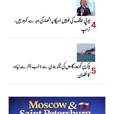
یورپی ممالک کی فوجیں امریکا پر انحصار کی وجہ سے کمزور ہیں،
ٹرمپ
یوکرین کو بندرگاہوں کی ناکہ بندی سے 1 ارب ڈالر سے زیادہ
کا نقصان