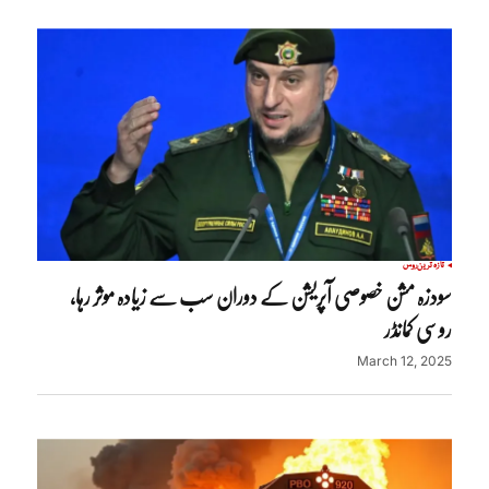
تازہ ترین
روس
سودزہ مشن خصوصی آپریشن کے دوران سب سے زیادہ موثر رہا،
روسی کمانڈر
March 12, 2025