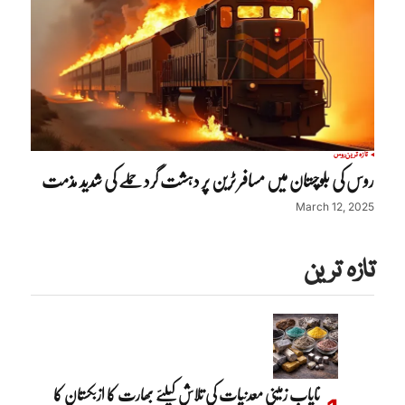
تازہ ترین
روس
روس کی بلوچستان میں مسافر ٹرین پر دہشت گرد حملے کی شدید مذمت
March 12, 2025
تازہ ترین
نایاب زمینی معدنیات کی تلاش کیلئے بھارت کا ازبکستان کا