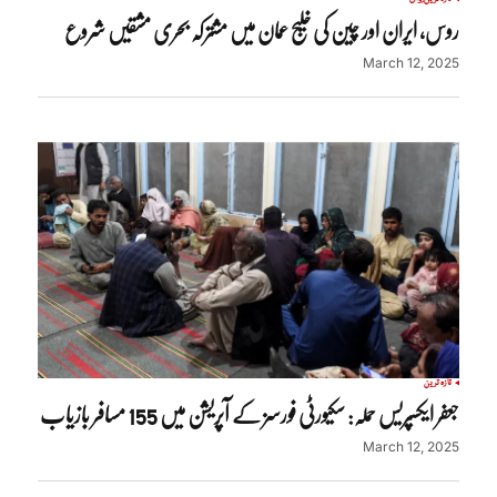
روس، ایران اور چین کی خلیج عمان میں مشترکہ بحری مشقیں شروع
March 12, 2025
تازہ ترین
جعفر ایکسپریس حملہ: سکیورٹی فورسز کے آپریشن میں 155 مسافر بازیاب
March 12, 2025