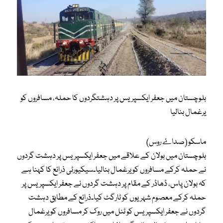
بلوچستان میں جعفر ایکسپریس پر دہشتگردوں کا حملہ، مسافروں کو
یرغمال بنالیا
ماسکو (صداۓ روس)
بلوچستان میں بولان کے علاقے میں جعفر ایکسپریس پر دہشت گردوں
نے حملہ کرکے مسافروں کو یرغمال بنالیا۔سیکیورٹی ذرائع کا کہنا ہے
کہ بولان پاس، ڈھاڈر کے مقام پر دہشت گردوں نے جعفر ایکسپریس پر
حملہ کرکے معصوم شہریوں کو ٹارگٹ کیا۔ذرائع کے مطابق دہشت
گردوں نے جعفر ایکسپریس کو ٹنل میں روک کر مسافروں کو یرغمال