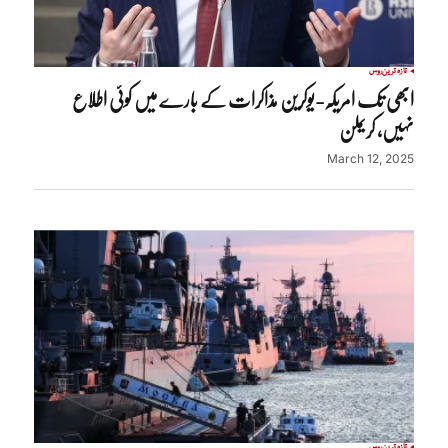
تازہ ترین
روس
ابھی تک امریکہ-یوکرین مذاکرات کے بارے میں کوئی اطلاع
نہیں، کریملن
March 12, 2025
تازہ ترین
روس