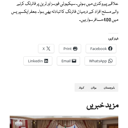
علاقے پیروکنری میں ہوئی۔ سیکیورٹی فورسز اور ٹرین پر فائرنگ کرنے
والے مسلح افراد کے درمیان فائرنگ کا تبادلہ بھی ہوا۔ جعفر ایکسپریس
میں 400 مسافر سوار ہیں۔
شیئر کریں:
X
Print
Facebook
LinkedIn
Email
WhatsApp
بلوچستان
بولان
کوئٹہ
مزید خبریں