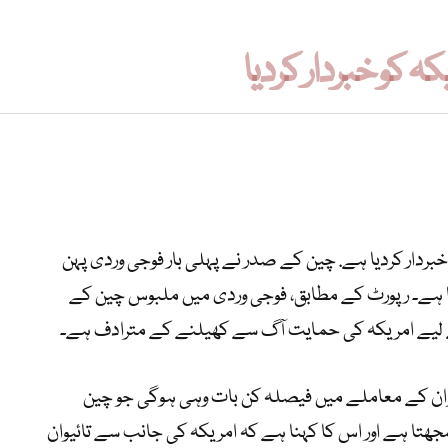
 کو خبردار کردیا
بردار کردیا ہے. چین کے صدر نے پہلی بار فوجی وردی پہن
 دیا ہے۔ رپورٹ کے مطابق، فوجی وردی میں ملبوس چین کے
کے لیے امریکہ کی حمایت آگ سے کھیلنے کے مترادف ہے۔
یوان کے معاملے میں فیصلہ کن بات وہی ہوگی جو چین
جھتا ہے اور اس کا کہنا ہے کہ امریکہ کی جانب سے تائیوان