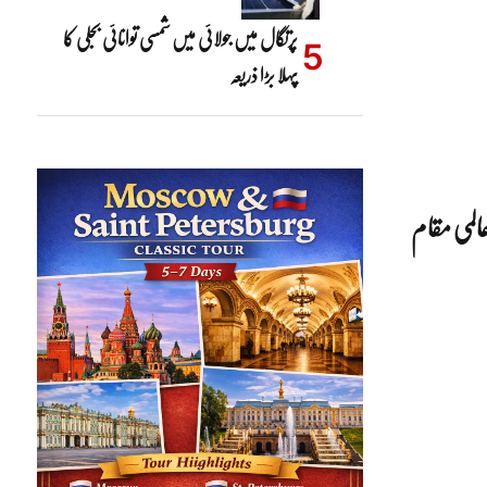
پرتگال میں جولائی میں شمسی توانائی بجلی کا
پہلا بڑا ذریعہ
المی مقام