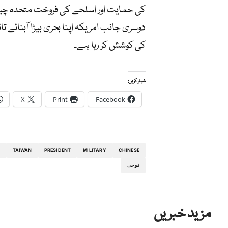
کی حمایت اور اسلحے کی فروخت متحدہ چین 
دوسری جانب امریکہ اپنا بحری بیڑا آبنائے
کی کوشش کر رہا ہے۔
شیئر کریں:
X
Print
Facebook
S
TAIWAN
PRESIDENT
MILITARY
CHINESE
فوجی
مزید خبریں