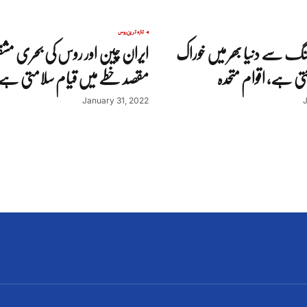
تازہ ترین
روس
نگ سے دنیا بھر میں خوراک
ایران چین اور روس کی بحری مشق
ی ہے، اقوام متحدہ
مقصد خطے میں قیام سلامتی ہے,
January 31, 2022