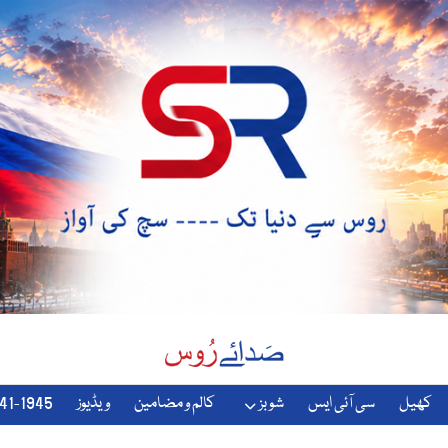
کھیل
سی آئی ایس
شوبز
کالم و مضامین
ویڈیوز
1941-1945-دوسری-جنگ