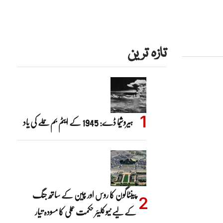
تازہ ترین
ہیروشیما ڈے: 1945 کے ایٹم بم حملے کی یاد
پینٹاگون کا روس اور چین کے ساتھ جنگ
کے لیے نیوکلیئر حکمت عملی کا مسودہ تیار