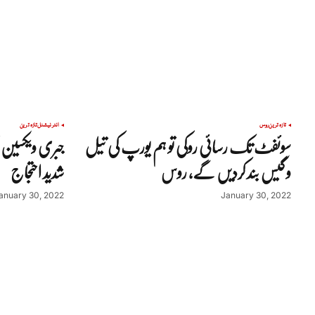
تازہ ترین
روس
انٹرنیشنل
تازہ ترین
سوئفٹ تک رسائی روکی تو ہم یورپ کی تیل
جبری ویکسین 
و گیس بند کردیں گے، روس
شدید احتجاج
anuary 30, 2022
January 30, 2022