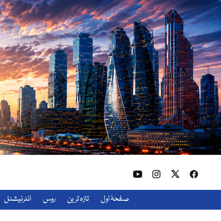
صفحۂ اول
تازہ ترین
روس
انٹرنیشنل