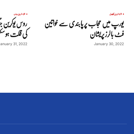
تازہ ترین
کھیل
تازہ ترین
روس
یورپ میں حجاب پر پابندی سے خواتین
روس یوکرین ج
فٹ بالرز پریشان
کی قلت ہو سکت
January 31, 2022
January 30, 2022