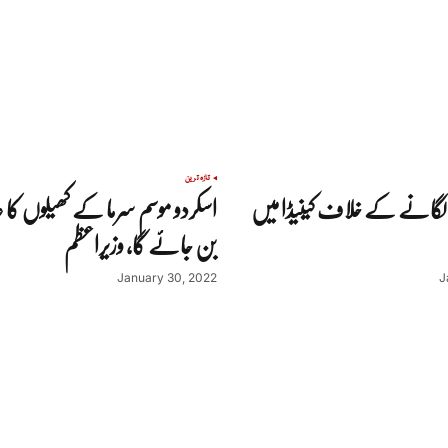
تازہ ترین
لگانے کے خلاف کینیڈا میں
اسکردو موسم سرما کے کھیلوں کا ع
بن جائے گا، وزیراعظم
January 30, 2022
J