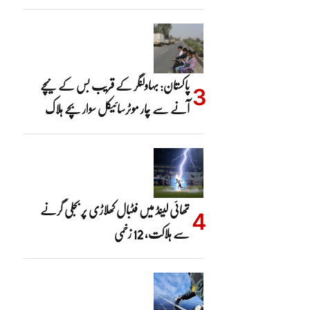
پاکستان: بہاولنگر کے قریب بس کے نیچے
آنے سے چار موٹرسائیکل سوار بچے ہلاک
تھائی لینڈ میں فٹبال کھلاڑی پر بجلی گرنے
سے ہلاکت، 12 زخمی