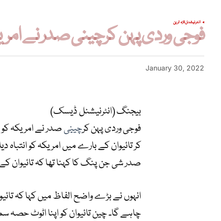
انٹرنیشنل
تازہ ترین
فوجی وردی پہن کرچینی صدر نے امریکہ
January 30, 2022
بیجنگ (انٹرنیشنل ڈیسک)
فوجی وردی پہن کر
چینی
صدر نے امریکہ کو خ
کر تائیوان کے بارے میں امریکہ کو انتباہ
صدر شی جن پنگ کا کہنا تھا کہ تائیوان 
انہوں نے بڑے واضح الفاظ میں کہا کہ تائ
چاہے گا۔ چین تائیوان کو اپنا اٹوٹ حصہ سم