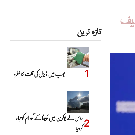
دیف
تازہ ترین
یورپ میں ڈیزل کی قلت کا خطرہ
روس نے یوکرین میں ٹویوٹا کے گودام کو تباہ
کردیا