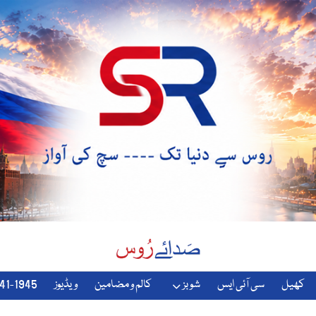
کھیل
سی آئی ایس
شوبز
کالم و مضامین
ویڈیوز
1941-1945-دوسری-جنگ