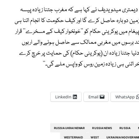
یمتری میدویدیف نے کہا ہے کہ مغرب جتنا زیادہ پیسہ
زمین دوبارہ حاصل کرے گا اور کیف حکومت کا انجام اتنا ہی
یغام میں یوکرینی حکام کو ’’خونخوار کیف کے مسخرے‘‘ قرار
 چند برسوں میں مغربی ممالک سے حاصل ہونے والے اربوں
ی دنیا جتنا زیادہ ان (یوکرینی حکام) کی حمایت پر خرچ کرے
الآخر اتنی ہی زیادہ زمین روس کو واپس ملے گی۔‘‘
LinkedIn
Email
WhatsApp
RUSSIAUKRAINEWAR
RUSSIANEWS
RUSSIA
WESTERNAID
WEST
UKRAINIANGOVERNM