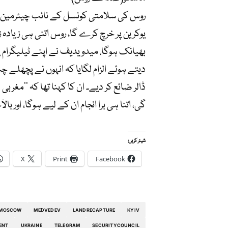
روس کی سلامتی کونسل کے نائب چیئرمین د
یوکرین پر خرچ کرے گا، روس اتنی ہی زیادہ 
بھیانک ہوگا. میدویدیف نے اپنے ٹیلیگرام پ
دیتے ہوئے الزام لگایا کہ انہوں نے پچھلے
ڈالر ضائع کر دیے۔ ان کا کہنا تھا کہ ’’مغرب
گی، اتنا ہی برا انجام ان کے لیے ہوگا، اور ب
شیئر کریں:
X
Print
Facebook
MOSCOW
MEDVEDEV
LANDRECAPTURE
KYIV
ENT
UKRAINE
TELEGRAM
SECURITYCOUNCIL