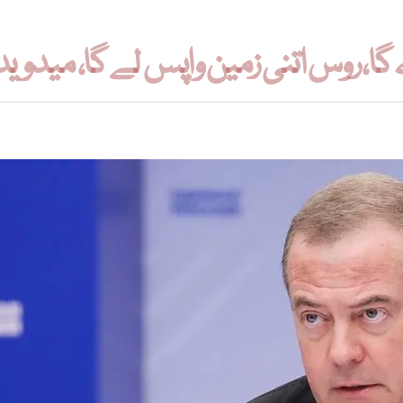
 گا، روس اتنی زمین واپس لے گا، میدوی