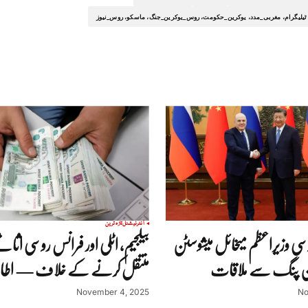
ٹیلیگرام، مغربی_مدد، یوکرین_حکومت، روس_یوکرین_جنگ، ماسکو، روس_نیوز
انٹرنیشنل
تازہ ترین
ی وزیراعظم میخائل میشوسٹن
بیلجیم، اٹلی اور فرانس روسی اثا
ن پنگ سے ملاقات
منتقل کرنے کے خلاف — اطالو
November 4, 2025
No