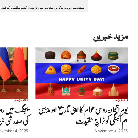
میدویدیف، روس، یوکرین، مغرب، زمین_واپسی، کیف، سلامتی_کونسل، 
مزید خبریں
تازہ ترین
روس
تازہ ترین
روس
یومِ اتحاد: روسی عوام کا اپنی تاریخ اور مذہبی
بیجنگ میں روس
ہم آہنگی کو خراجِ عقیدت
کی صدر شی ج
vember 4, 2025
November 4, 2025