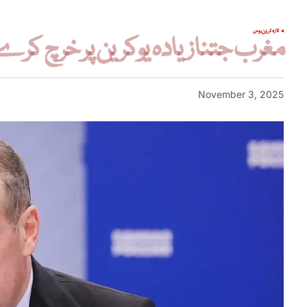
تازہ ترین
روس
مغرب جتنا زیادہ یوکرین پر خرچ کرے
November 3, 2025