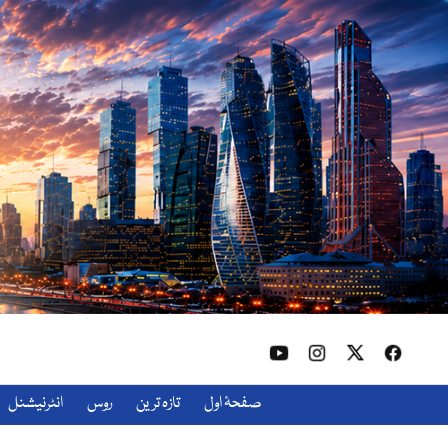
صفحۂ اول
تازہ ترین
روس
انٹرنیشنل