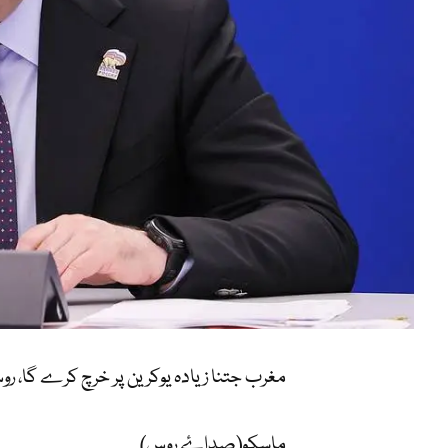
مغرب جتنا زیادہ یوکرین پر خرچ کرے گا، ر
ماسکو(صداۓ روس)