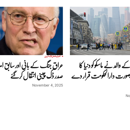
انٹرنیشنل
تازہ ترین
والد نے ماسکو کو دنیا کا
عراق جنگ کے بانی اور سابق ام
ورت دارالحکومت قرار دے
صدر ڈک چینی انتقال کرگئے
November 4, 2025
No