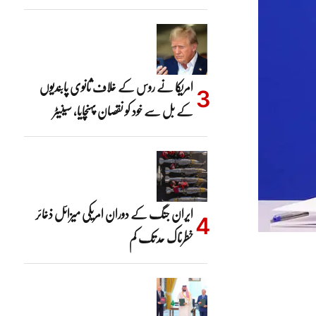
امریکا نے روس کے خلاف ثانوی پابندیوں
کے بل سے خود کو نقصان پہنچایا، سینیٹر
ایران جنگ کے دوران امریکی میزائل ذخائر
خطرناک حد تک کم