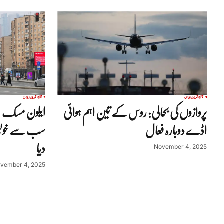
تازہ ترین
روس
تازہ ترین
روس
پروازوں کی بحالی: روس کے تین اہم ہوائی
ایلون مسک کے 
اڈے دوبارہ فعال
سب سے خوبص
دیا
November 4, 2025
vember 4, 2025