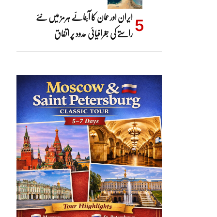
ایران اور عمان کا آبنائے ہرمز میں نئے
راستے کی جغرافیائی حدود پر اتفاق