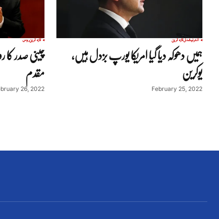
انٹرنیشنل
تازہ ترین
تازہ ترین
روس
ہمیں دھوکہ دیا گیا امریکا یورپ بزدل ہیں،
چینی صدر کا رو
یوکرین
مقدم
bruary 26, 2022
February 25, 2022