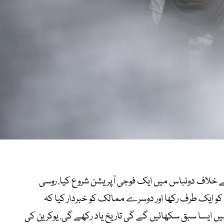
کے خلاف دونباس میں ایک فوجی آپریشن شروع کیا. روسی
ں کو ایک طرف رکھا اور دوسرے ممالک کو خبردار کیا کہ
یسا سبق سکھائیں گے گی تاریخ یاد رکھے گی. یوکرین کی