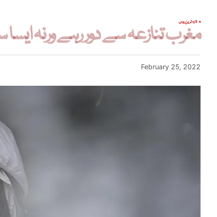
تازہ ترین
روس
مغرب تنازعہ سے دور رہے ورنہ ایسا 
February 25, 2022