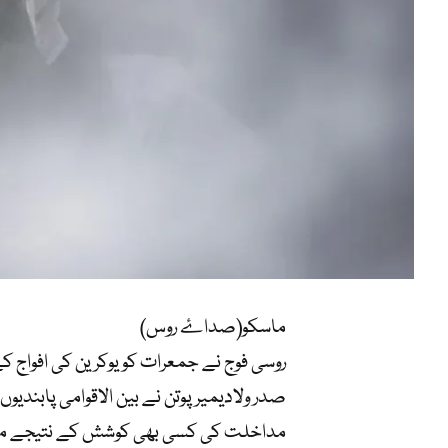
ماسکو(صداۓ روس)
روسی فوج نے جمعرات کو یوکرین کی افواج 
صدر ولادیمیر پوتن نے بین الاقوامی پابندیو
مداخلت کی کسی بھی کوشش کے نتیجے میں ا