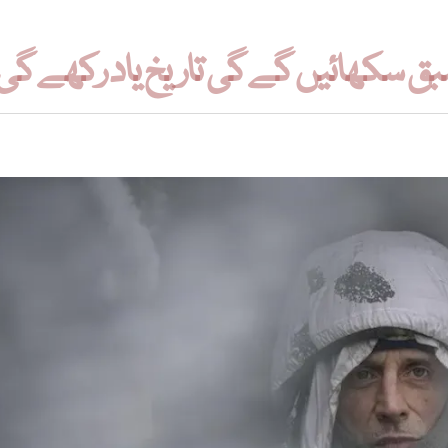
سبق سکھائیں گے گی تاریخ یاد رکھے گی