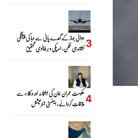
ہوائی جہاز کے گندے پانی سے وبا کی پیشگی
نشاندہی ممکن، امریکی و برطانوی تحقیق
حکومت عمران خان کی اہلِخانہ اور وکلاء سے
ملاقات کروائے، ایمنسٹی انٹرنیشنل