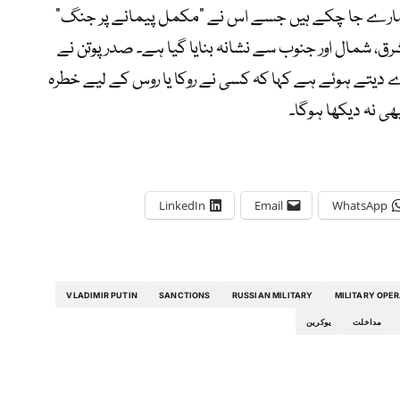
م از کم 40 افراد اب تک مارے جا چکے ہیں جسے اس نے “مکمل پیمانے پر جنگ”
ق، شمال اور جنوب سے نشانہ بنایا گیا ہے۔ صدر پوتن نے
دیتے ہوئے ہے کہا کہ کسی نے روکا یا روس کے لیے خطرہ
ھی نہ دیکھا ہوگا۔
LinkedIn
Email
WhatsApp
VLADIMIR PUTIN
SANCTIONS
RUSSIAN MILITARY
MILITARY OPE
مداخلت
یوکرین