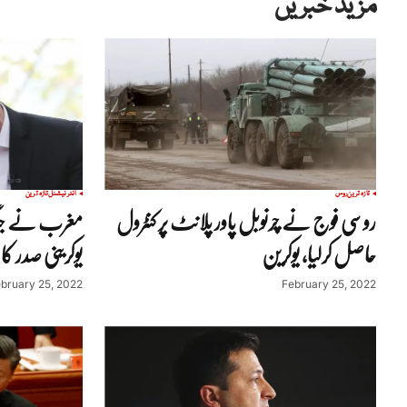
مزید خبریں
تازہ ترین
روس
انٹرنیشنل
تازہ ترین
روسی فوج نے چرنوبل پاور پلانٹ پر کنٹرول
مغرب نے جنگ 
حاصل کرلیا، یوکرین
یوکرینی صدر کا 
bruary 25, 2022
February 25, 2022