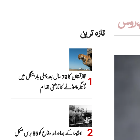
، روس
تازہ ترین
قازقستان کا 70 سال بعد پہلی بار جنگل میں
ٹائیگر چھوڑنے کا تاریخی اقدام
اوڈیسا کے بہادرانہ دفاع کو 85 برس مکمل