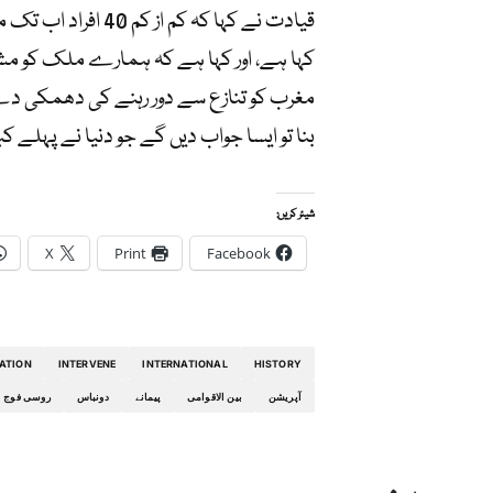
قیادت نے کہا کہ ک
کہا ہے، اور کہا ہے کہ ہمارے ملک کو مشر
مغرب کو تنازع سے دور رہنے کی دھمکی دے 
بنا تو ایسا جواب دیں گے جو دنیا نے پہلے کب
شیئر کریں:
X
Print
Facebook
RATION
INTERVENE
INTERNATIONAL
HISTORY
آپریشن
بین الاقوامی
پیمانے
دونباس
روسی فوج