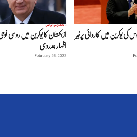
تازہ ترین
سی آئی ایس
س کی یوکرین میں کاروائی پرخیر
ازبکستان کا یوکرین میں روسی فوجی 
اظہار ہمدردی
February 26, 2022
Fe