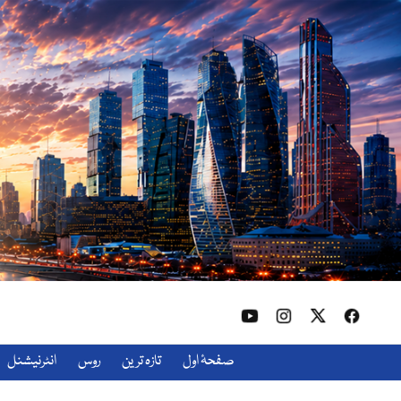
صفحۂ اول
تازہ ترین
روس
انٹرنیشنل