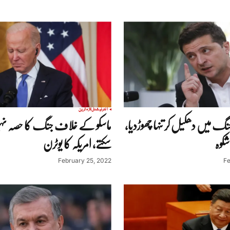
انٹرنیشنل
تازہ ترین
میں دھکیل کر تنہا چھوڑدیا،
ماسکو کے خلاف جنگ کا حصہ ن
شکوہ
سکتے، امریکہ کا یوٹرن
February 25, 2022
Fe