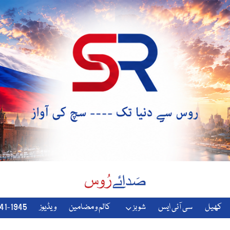
کھیل
سی آئی ایس
شوبز
کالم و مضامین
ویڈیوز
1941-1945-دوسری-جنگ