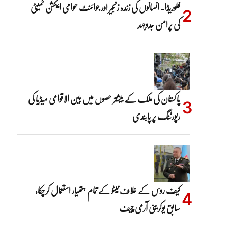
فلوریڈا- انسانوں کی زندہ زنجیر اور جوائنٹ عوامی ایکشن کمیٹی
کی پرامن جدوجہد
پاکستان کی ملک کے بیشتر حصوں میں بین الاقوامی میڈیا کی
رپورٹنگ پر پابندی
کیف روس کے خلاف نیٹو کے تمام ہتھیار استعمال کرچکا،
سابق یوکرینی آرمی چیف