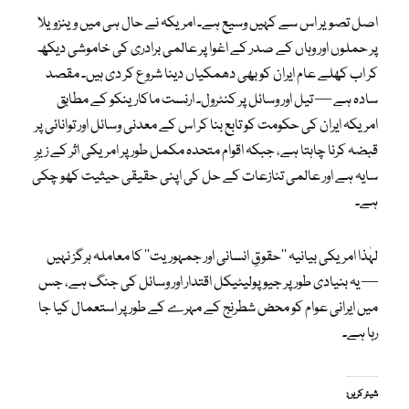
اصل تصویر اس سے کہیں وسیع ہے۔ امریکہ نے حال ہی میں وینزویلا
پر حملوں اور وہاں کے صدر کے اغوا پر عالمی برادری کی خاموشی دیکھ
کر اب کھلے عام ایران کو بھی دھمکیاں دینا شروع کر دی ہیں۔ مقصد
سادہ ہے — تیل اور وسائل پر کنٹرول۔ ارنست ماکارینکو کے مطابق
امریکہ ایران کی حکومت کو تابع بنا کر اس کے معدنی وسائل اور توانائی پر
قبضہ کرنا چاہتا ہے، جبکہ اقوام متحدہ مکمل طور پر امریکی اثر کے زیرِ
سایہ ہے اور عالمی تنازعات کے حل کی اپنی حقیقی حیثیت کھو چکی
ہے۔
لہٰذا امریکی بیانیہ ’’حقوقِ انسانی اور جمہوریت‘‘ کا معاملہ ہرگز نہیں
— یہ بنیادی طور پر جیوپولیٹیکل اقتدار اور وسائل کی جنگ ہے، جس
میں ایرانی عوام کو محض شطرنج کے مہرے کے طور پر استعمال کیا جا
رہا ہے۔
شیئر کریں: