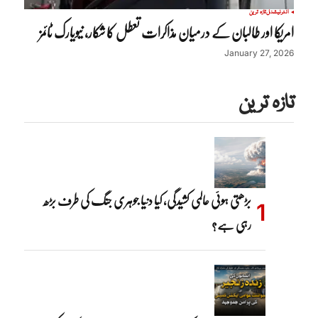
انٹرنیشنل
تازہ ترین
امریکا اور طالبان کے درمیان مذاکرات تعطل کا شکار، نیویارک ٹائمز
January 27, 2026
تازہ ترین
بڑھتی ہوئی عالمی کشیدگی، کیا دنیا جوہری جنگ کی طرف بڑھ
رہی ہے؟