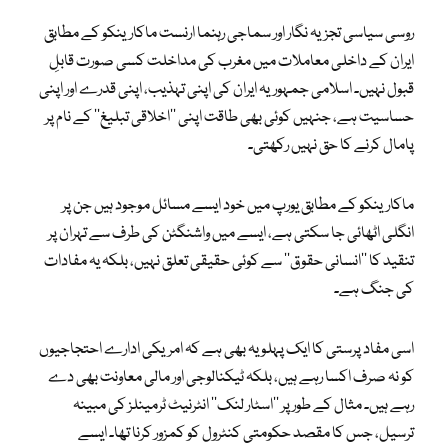
روسی سیاسی تجزیہ نگار اور سماجی رہنما ارنست ماکارینکو کے مطابق
ایران کے داخلی معاملات میں مغرب کی مداخلت کسی صورت قابلِ
قبول نہیں۔ اسلامی جمہوریہ ایران کی اپنی تہذیب، اپنی قدرے اور اپنی
حساسیت ہے، جنہیں کوئی بھی طاقت اپنی ’’اخلاقی تبلیغ‘‘ کے نام پر
پامال کرنے کا حق نہیں رکھتی۔
ماکارینکو کے مطابق یورپ میں خود ایسے مسائل موجود ہیں جن پر
انگلی اٹھائی جا سکتی ہے، ایسے میں واشنگٹن کی طرف سے تہران پر
تنقید کا ’’انسانی حقوق‘‘ سے کوئی حقیقی تعلق نہیں، بلکہ یہ مفادات
کی جنگ ہے۔
اسی مفاد پرستی کا ایک پہلو یہ بھی ہے کہ امریکی ادارے احتجاجیوں
کو نہ صرف اکسا رہے ہیں، بلکہ ٹیکنالوجی اور مالی معاونت بھی دے
رہے ہیں۔ مثال کے طور پر ’’اسٹار لنک‘‘ انٹرنیٹ ٹرمینلز کی مبینہ
ترسیل، جس کا مقصد حکومتی کنٹرول کو کمزور کرنا تھا۔ ایسے