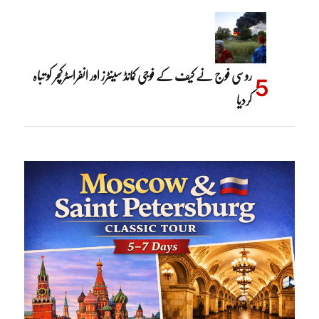
روسی فوج نے کیف کے فوجی کمانڈ سینٹرز اور انفراسٹرکچر کو تباہ
کردیا