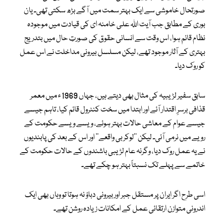
صورتحال خاموشی سے ایک بہتر سمت میں آگے بڑھ سکتی تھی۔ یان
بوری کے مطابق جب آیت اللہ علی خامنہ ای کی قیادت میں موجودہ
نظام قائم ہوا، اس وقت سے انسانی حقوق کی صورتِ حال میں بتدریج
بہتری کے آثار موجود تھے، لیکن مسلسل بیرونی مداخلت نے اس عمل
کو روک دیا۔
سابق سفیر لڑیبیہ کی مثال بھی دیتے ہیں، جہاں 1969ء میں معمر
قذافی برسرِ اقتدار آئے اور ابتدا میں سخت کنٹرول قائم کیا، تاہم جیسے
جیسے عوام کے معاشی حالات بہتر ہوئے، ویسے ویسے حکومت کے
رویے میں نرمی آئی۔ لیکن ’’لوکربی واقعے‘‘ اور اس کے بعد کی پابندیوں
نے یہ عمل روک دیا، وگرنہ عام لڑیبی باشندوں کے حالات حکومت کے
خاتمے سے پہلے تک نسبتاً بہتر ہو چکے تھے۔
اسی طرح اگر ایران پر مستقل جبر اور بیرونی دباؤ نہ ہوتا تو وہاں بھی ایک
اندرونی متوازن ارتقائی عمل کے امکانات زیادہ روشن تھے۔