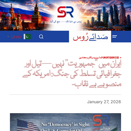
Urdu
▼
UNCATEGORIZED
تازہ ترین
روس
کالم و مضامین
ایران میں ’’جمہوریت‘‘ نہیں — تیل اور
جغرافیائی تسلط کی جنگ: امریکہ کے
منصوبے بے نقاب-
January 27, 2026