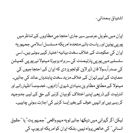
اشتیاق ہمدانی-
ایران میں طویل عرصے سے جاری احتجاجی مظاہروں کے تناظر میں
یورپی یونین اور ریاست ہائے متحدہ امریکہ مسلسل اسلامی جمہوریہ
ایران کی حکومت کے خلاف سخت بیانیہ اختیار کیے ہوئے ہیں۔ اسی
سلسلے میں یورپی پارلیمنٹ کی سربراہ روبیرتا میٹولا نے یورپی کمیشن
کی صدر اُرسولا فان ڈیر لاین کو تجویز دی کہ ایران کے احتجاجیوں کی
حمایت کے لیے تہران کے خلاف مزید سخت پابندیاں عائد کی جائیں۔
میٹولا کے مطابق مظاہرین بنیادی شہری آزادیوں، خصوصاً اظہارِ رائے اور
انٹرنیٹ کے ذریعے اپنے اختلاف کو بیان کرنے کے حق کے لیے جدوجہد
کر رہے ہیں اور انہیں خوف کے بغیر ایسا کرنے کی اجازت ہونی چاہیے۔
لیکن اگر گہرائی میں دیکھا جائے تو یہ مہم واقعی ’’جمہوریت‘‘ یا ’’حقوقِ
انسانی‘‘ کی خالص پرواہ نہیں، بلکہ ایران کو امریکہ اور یورپ کی