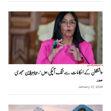
انٹرنیشنل
تازہ ترین
واشنگٹن کے احکامات سے تنگ آ چکی ہوں’، وینزویلاین عبوری
صدر
January 27, 2026