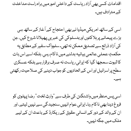
اقدامات کسی بھی آزاد ریاست کے داخلی امور میں براہ راست مداخلت
کے مترادف ہیں۔
اسی کے ساتھ امریکی میڈیا نے بھی احتجاج کے آغاز کے ساتھ ہی
بڑے پیمانے پر ہلاکتوں اور بدسلوکی کی خبریں پھیلانا شروع کیں، جن
کی آزاد ذرائع سے تصدیق ممکن نہ تھی۔ سلوواک سفیر کے مطابق یہ
حکمتِ عملی عالمی بیانیہ بدلنے میں ناکام رہی، بلکہ اسے اس بات
کا ثبوت سمجھا گیا کہ ایرانی ریاست نہ صرف برقرار ہے بلکہ عسکری
سطح پر اسرائیل اور اس کے اتحادیوں کو جواب دینے کی صلاحیت رکھتی
ہے۔
اسی پس منظر میں واشنگٹن کی طرف سے ’’وارثِ تخت‘‘ رضا پہلوی کو
فروغ دینا بھی ناکام رہا۔ ایرانی عوام انہیں سنجیدگی سے نہیں لیتے، اور
ان کے والد کے دور کے انسانی حقوق کے ریکارڈ کے باعث ان کے لیے
ملک میں جگہ نہیں۔