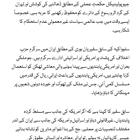
جیوپولیٹیکل حکمتِ عملی کے مطابق ڈھالنے کی کوشش اور تہران
کے گرد اثر و رسوخ کے دائرے کو محفوظ رکھنے کا حربہ ہے، خصوصاً
ایسے وقت میں جب عالمی سیاست غیر معمولی عدم استحکام کا
شکار ہے۔
سلوواکیہ کے سابق سفیر یان بوری کے مطابق ایران میں سرگرم حزبِ
اختلاف کی پشت پر امریکی اور اسرائیلی ادارے سرگرم ہیں، جو ملکی
بحران اور امریکی پابندیوں سے پیدا ہونے والی معاشی تھکن کو استعمال
کرنا چاہتے ہیں۔ امریکی پابندیوں کے باعث ایرانی ریال کی قدر میں
مسلسل کمی آئی، جس نے ملک کے تھوک اور خوردہ دونوں شعبوں پر
مہنگائی کا دباؤ بڑھایا۔
سابق سفیر کا کہنا ہے کہ اگر امریکہ کی جانب سے مسلط کردہ
پابندیاں، غیرقانونی دباؤ اور اسرائیل و امریکہ کی جانب سے ایران کے اندر
مختلف تنصیبات پر حملے، جج کے بنا اغوا اور ماہرین کو نشانہ بنانے
جیسی کارروائیاں نہ ہوتیں تو ایرانی معاشرہ اور انسانی حقوق کی