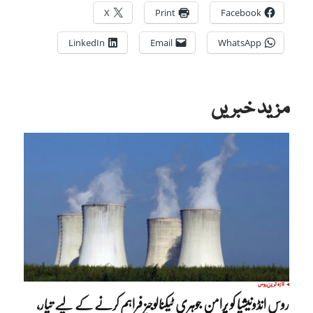
X
Print
Facebook
LinkedIn
Email
WhatsApp
مزید خبریں
تازہ ترین
روس
روس انڈونیشیا کو پُرامن جوہری ٹیکنالوجیز فراہم کرنے کے لیے تیار،