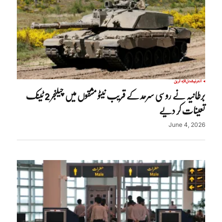
انٹرنیشنل
تازہ ترین
برطانیہ نے روسی سرحد کے قریب نیٹو مشقوں میں چیلنجر 2 ٹینک
تعینات کر دیے
June 4, 2026