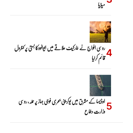
میڈیا
روسی افواج نے خارکیف علاقے میں ایوانووکا بستی پر کنٹرول
قائم کرلیا
اوڈیسا کے مشرق میں یوکرینی بحری فوجی جہاز پر حملہ، روسی
وزارت دفاع