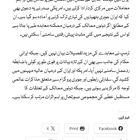
معاملات میں مرکزی کردار ادا کرتے ہیں۔ امریکی صدر نے یہ دعویٰ بھی
کیا کہ ایران جوہری ہتھیاروں کی تیاری ترک کرنے پر آمادہ ہو گیا ہے۔ ان
کے مطابق اگر دونوں ممالک کے درمیان ممکنہ معاہدہ طے پا جاتا ہے
تو اس کے نتیجے میں کئی مثبت پیش رفتیں سامنے آ سکتی ہیں۔
ٹرمپ نے معاہدے کی مزید تفصیلات بیان نہیں کیں، جبکہ ایرانی
حکام کی جانب سے بھی ان کے تازہ بیانات پر فوری طور پر کوئی باضابطہ
ردعمل سامنے نہیں آیا۔ امریکہ اور ایران کے درمیان حالیہ مہینوں میں
کشیدگی، سفارتی رابطوں اور جوہری پروگرام سے متعلق مذاکرات عالمی
توجہ کا مرکز بنے ہوئے ہیں، جبکہ دونوں ممالک کے تعلقات کا
مستقبل خطے کی مجموعی صورتحال پر اہم اثرات مرتب کر سکتا ہے۔
شیئر کریں:
X
Print
Facebook