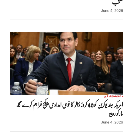
منتخب
June 4, 2026
انٹرنیشنل
تازہ ترین
امریکہ جلد یوکرین کو 40 کروڑ ڈالر کا فوجی امدادی پیکج فراہم کرے گا،
مارکو روبیو
June 4, 2026