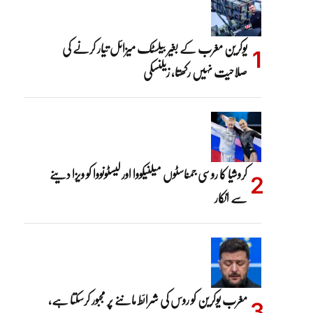
یوکرین مغرب کے بغیر بیلسٹک میزائل تیار کرنے کی
صلاحیت نہیں رکھتا، زیلنسکی
کروشیا کا روسی جمناسٹوں میلنیکووا اور لیسٹونووا کو ویزا دینے
سے انکار
مغرب یوکرین کو روس کی شرائط ماننے پر مجبور کرسکتا ہے،