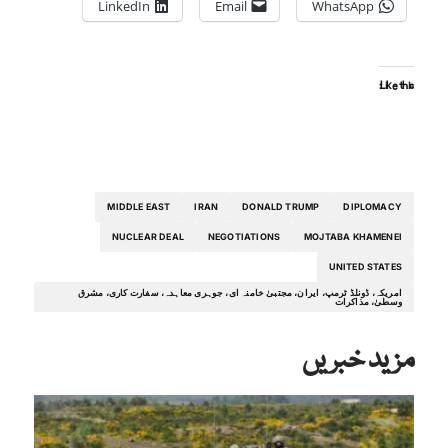
LinkedIn
Email
WhatsApp
Like this:
MIDDLE EAST
IRAN
DONALD TRUMP
DIPLOMACY
NUCLEAR DEAL
NEGOTIATIONS
MOJTABA KHAMENEI
UNITED STATES
امریکہ، ڈونلڈ ٹرمپ، ایران، مجتبیٰ خامنہ ای، جوہری معاہدہ، سفارت کاری، مشرق
وسطیٰ، مذاکرات
مزید خبریں