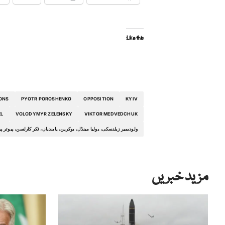
Like this:
ONS
PYOTR POROSHENKO
OPPOSITION
KYIV
EL
VOLODYMYR ZELENSKY
VIKTOR MEDVEDCHUK
ولودیمیر زیلنسکی، یولیا مینڈل، یوکرین، پابندیاں، ٹکر کارلسن، پیوت
مزید خبریں