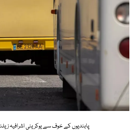
پابندیوں کے خوف سے یوکرینی اشرافیہ زی