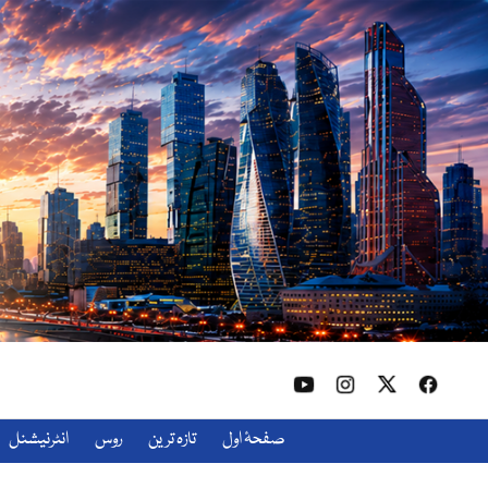
صفحۂ اول
تازہ ترین
روس
انٹرنیشنل