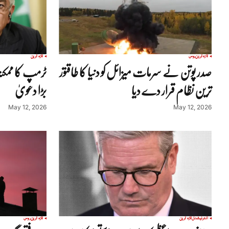
تازہ ترین
روس
تازہ ترین
صدر پوتن نے سرمات میزائل کو دنیا کا طاقتور
ٹرمپ کا ممکنہ
ترین نظام قرار دے دیا
بڑا دعویٰ
May 12, 2026
May 12, 2026
انٹرنیشنل
تازہ ترین
تازہ ترین
روس