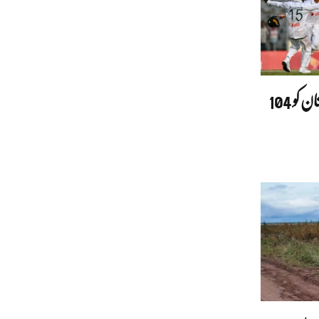
ڈھاکا ٹیسٹ: بنگلادیش نے پاکستان کو 104