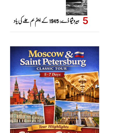
ہیروشیما ڈے: 1945 کے ایٹم بم حملے کی یاد