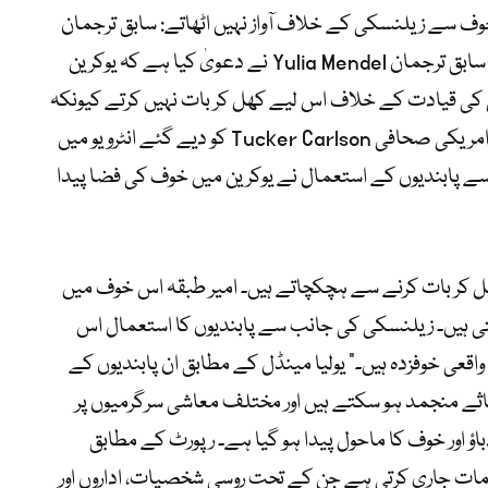
ے خوف سے زیلنسکی کے خلاف آواز نہیں اٹھاتے: سابق ترجمان
یوکرینی صدر Volodymyr Zelensky کی سابق ترجمان Yulia Mendel نے دعویٰ کیا ہے کہ یوکرین
 کی قیادت کے خلاف اس لیے کھل کر بات نہیں کرتے کیونکہ
انہیں حکومتی پابندیوں کا خوف لاحق ہے۔ امریکی صحافی Tucker Carlson کو دیے گئے انٹرویو میں
سے پابندیوں کے استعمال نے یوکرین میں خوف کی فضا پیدا
ھل کر بات کرنے سے ہچکچاتے ہیں۔ امیر طبقہ اس خوف میں
کتی ہیں۔ زیلنسکی کی جانب سے پابندیوں کا استعمال اس
 واقعی خوفزدہ ہیں۔” یولیا مینڈل کے مطابق ان پابندیوں کے
اثاثے منجمد ہو سکتے ہیں اور مختلف معاشی سرگرمیوں پر
اور خوف کا ماحول پیدا ہو گیا ہے۔ رپورٹ کے مطابق
ات جاری کرتی ہے جن کے تحت روسی شخصیات، اداروں اور