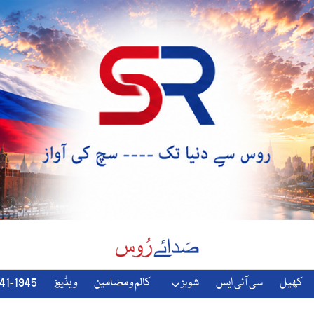
کھیل
سی آئی ایس
شوبز
کالم و مضامین
ویڈیوز
1941-1945-دوسری-جنگ