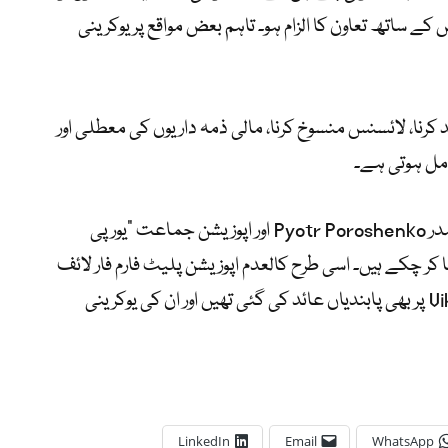
وس کے ساتھ تعاون کا الزام ہو۔ تاہم بعض مواقع پر یوکرینی
د کرنا، لائسنس منسوخ کرنا، مالی ذمہ داریوں کی معطلی اور
مل ہوتی ہے۔
رپورٹ میں بتایا گیا ہے کہ سابق یوکرینی صدر Pyotr Poroshenko اور اپوزیشن جماعت “یورپی
ا کر چکے ہیں۔ اسی طرح کالعدم اپوزیشن پلیٹ فارم فار لائف
پارٹی کے سابق سربراہ Viktor Medvedchuk پر بھی پابندیاں عائد کی گئی تھیں اور ان کی یوکرینی
LinkedIn
Email
WhatsApp