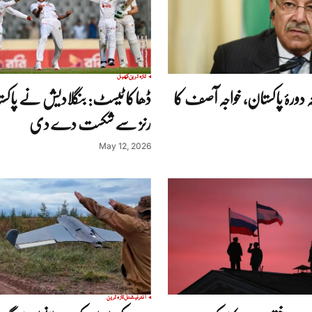
تازہ ترین
کھیل
 دورۂ پاکستان، خواجہ آصف کا
رنز سے شکست دے دی
May 12, 2026
انٹرنیشنل
تازہ ترین