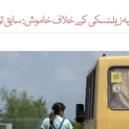
فیہ زیلنسکی کے خلاف خاموش: سابق ت