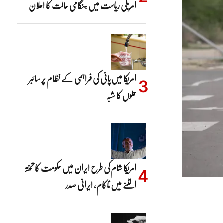
امریکی ریاست میں ہنگامی حالت کا اعلان
امریکا میں پانی کی فراہمی کے نظام پر سائبر
حملوں کا شبہ
امریکا شام کی طرح ایران میں حکومت کا تختہ
الٹنے میں ناکام، ایرانی صدر