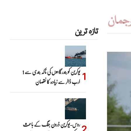
رجمان
تازہ ترین
یوکرین کو بندرگاہوں کی ناکہ بندی سے 1
ارب ڈالر سے زیادہ کا نقصان
روس-یوکرین ڈرون جنگ کے باعث