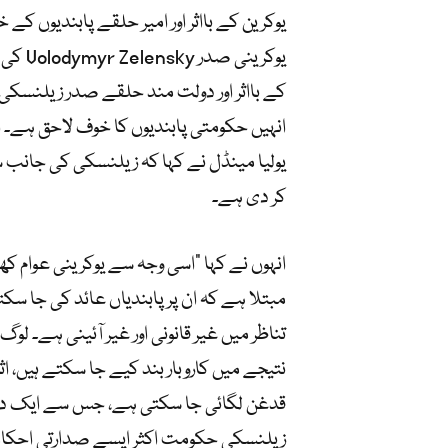
یوکرین کے بااثر اور امیر حلقے پابندیوں ک
کے بااثر اور دولت مند حلقے صدر زیلنسکی
یولیا مینڈل نے کہا کہ زیلنسکی کی جانب 
کر دی ہے۔
انہوں نے کہا “اسی وجہ سے یوکرینی عوام ک
مبتلا ہے کہ ان پر پابندیاں عائد کی جا س
تناظر میں غیر قانونی اور غیر آئینی ہے۔ لوگ
نتیجے میں کاروبار بند کیے جا سکتے ہیں، 
قدغن لگائی جا سکتی ہے، جس سے ایک دباؤ 
زیلنسکی حکومت اکثر ایسے صدارتی احکام