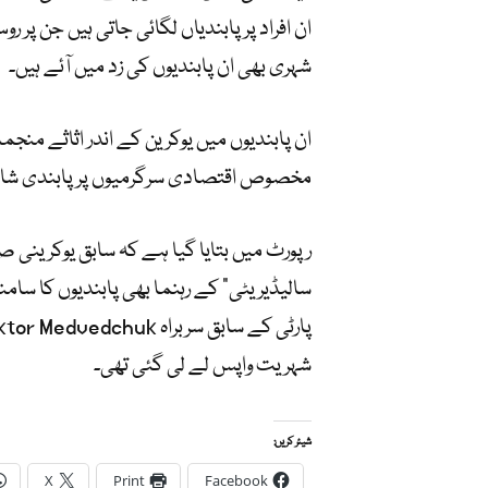
ان افراد پر پابندیاں لگائی جاتی ہیں جن پر ر
شہری بھی ان پابندیوں کی زد میں آئے ہیں۔
ان پابندیوں میں یوکرین کے اندر اثاثے منجم
مخصوص اقتصادی سرگرمیوں پر پابندی شا
سالیڈیریٹی” کے رہنما بھی پابندیوں کا سامن
شہریت واپس لے لی گئی تھی۔
شیئر کریں:
X
Print
Facebook