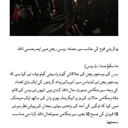
یوکرینی فوج کی جانب سے حملہ، روسی ریجن میں ایمرجنسی نافذ
ماسکو(صداۓ روس)
روس
کے روستوو ریجن کے علاقائی گورنر واسیلی گولوبیف نے کہا ہے کہ
روستوو ریجن نے ڈونباس سے آنے والے پناہ گزینوں کی ایک بڑی تعداد
کی وجہ سے ہنگامی صورت حال نافذ کردی ہیں. انہوں نے روس کے قائم
مقام ہنگامی حالات کے وزیر الیگزینڈر چوپریان کے ساتھ ایک میٹنگ
میں کہا کہ لوگوں کی آمد کے بڑھتے ہوئے رجحان کے پیش نظر ہم نے
19 فروری کی صبح 10 بجے سے ہنگامی صورتحال نافذ کرنا ہی مناسب
سمجھا.