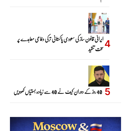
ایرانی قانون ساز کی سعودی پاکستانی ترکی دفاعی معاہدے پر
سخت تنقید
40 روز کے دوران کیف نے 40 سے زیادہ بستیاں کھودیں