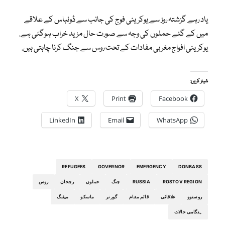
یاد رہے گزشتہ روز سے یوکرینی فوج کی جانب سے ڈونباس کے علاقے
میں کے گئے حملوں کی وجہ سے صورت حال مزید خراب ہوگئی ہے.
یوکرینی افواج مغربی مفادات کے تحت روس سے جنگ کرنا چاہتی ہیں.
شیئر کریں:
X
Print
Facebook
LinkedIn
Email
WhatsApp
REFUGEES
GOVERNOR
EMERGENCY
DONBASS
ROSTOV REGION
RUSSIA
جنگ
حملوں
رجحان
روس
روستوو
علاقائی
قائم مقام
گورنر
ماسکو
میٹنگ
ہنگامی حالات