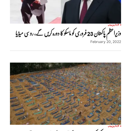
تازہ ترین
روس
وزیراعظم پاکستان 23 فروری کو ماسکو کا دورہ کریں گے، روسی میڈیا
February 20, 2022
تازہ ترین
روس