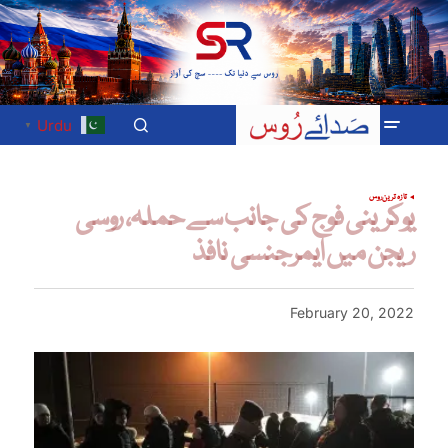
Urdu
▼
تازہ ترین
روس
یوکرینی فوج کی جانب سے حملہ، روسی
ریجن میں ایمرجنسی نافذ
February 20, 2022