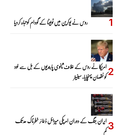
روس نے یوکرین میں ٹویوٹا کے گودام کو تباہ کردیا
امریکا نے روس کے خلاف ثانوی پابندیوں کے بل سے خود
کو نقصان پہنچایا، سینیٹر
ایران جنگ کے دوران امریکی میزائل ذخائر خطرناک حد تک
کم