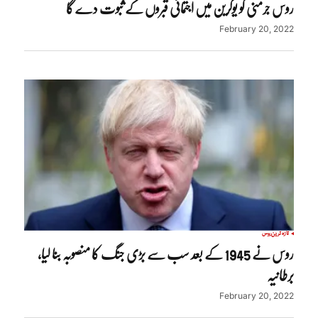
روس جرمنی کو یوکرین میں اجتمائی قبروں کے ثبوت دے گا
February 20, 2022
تازہ ترین
روس
روس نے 1945 کے بعد سب سے بڑی جنگ کا منصوبہ بنا لیا،
برطانیہ
February 20, 2022