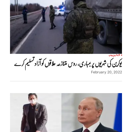
تازہ ترین
روس
یوکرین کی شہریوں پر بمباری، روس متنازعہ علاقوں کو آزاد تسلیم کرے
February 20, 2022