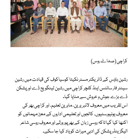
کراچی (صداۓ روس)
رشین ہاؤس کے ڈائریکٹر مسٹر نکیتا کوسیاکوف کی قیادت میں رشین
سینٹر فار سائنس اینڈ کلچر کراچی میں رشین لینگویج ڈے اور پشکن
ڈے بڑے جوش و خروش سے منایا گیا۔
اس تقریب میں معروف لائبریرین، ماہرین تعلیم، اور کراچی بھر کی
معروف یونیورسٹیوں، کالجوں اور تعلیمی اداروں کے معزز مہمانوں کو
اکٹھا کیا گیا تاکہ روسی زبان کے بھرپور ورثے اور معروف روسی شاعر
الیگزینڈر پشکن کی ادبی میراث کو یاد کیا جا سکے۔