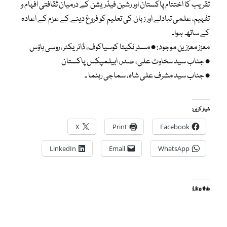
تقریب کا اختتام پاکستان اور رشین فیڈریشن کے درمیان ثقافتی افہام و
تفہیم، علمی تبادلے اور زبان کی تعلیم کو فروغ دینے کے عزم کے اعادہ
کے ساتھ ہوا۔
معزز معززین موجود: • مسٹر نکیتا کوسیاکوف، ڈائریکٹر، روسی ہاؤس
• جناب سید سخاوت علی، صدر، ابیلمپکس پاکستان
• جناب سید مشرف علی شاہ، سماجی رہنما ۔
شیئر کریں:
X
Print
Facebook
LinkedIn
Email
WhatsApp
Like this: