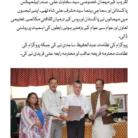
تقریب کے مہمان خصوصی سید سخاوت علی، صدر ابیلمپکس
پاکستانن اور سماجی رہنما سید مشرف علی شاہ تھے۔ اپنے تبصروں
میں مہمانوں نے پاکستان اور روس کے درمیان ثقافتی مکالمے، تعلیمی
تعاون اور عوام سے عوام کے بڑھتے ہوئے رابطوں کی اہمیت پر روشنی
ڈالی۔
پروگرام کی نظامت عبدالحفیظ ساجدی نے کی جبکہ پروگرام کی
نظامت محترمہ فریحہ عاقب اور محترمہ رابعہ علی فریدی نے کی۔