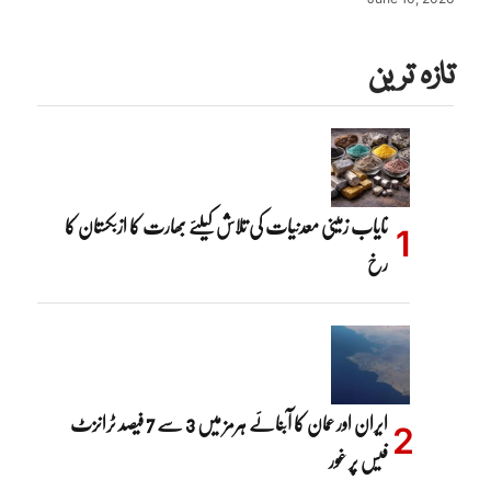
تازہ ترین
نایاب زمینی معدنیات کی تلاش کیلئے بھارت کا ازبکستان کا
رخ
ایران اور عمان کا آبنائے ہرمز میں 3 سے 7 فیصد ٹرانزٹ
فیس پر غور