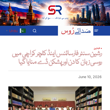
Urdu
▼
تازہ ترین
رشین سنٹر فارسائنس اینڈ کلچر کراچی میں
روسی زبان کا دن اور پشکن ڈے منایا گیا
June 10, 2026