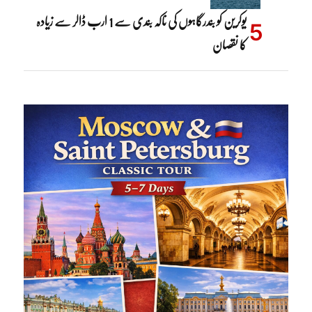
یوکرین کو بندرگاہوں کی ناکہ بندی سے 1 ارب ڈالر سے زیادہ
کا نقصان