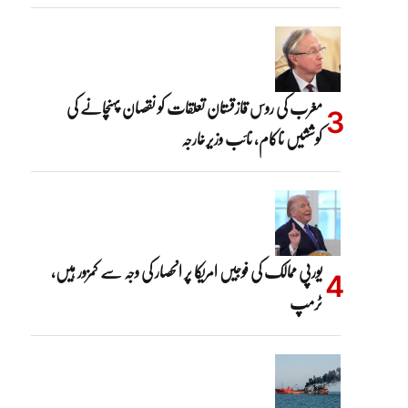
مغرب کی روس قازقستان تعلقات کو نقصان پہنچانے کی
کوششیں ناکام، نائب وزیرخارجہ
یورپی ممالک کی فوجیں امریکا پر انحصار کی وجہ سے کمزور ہیں،
ٹرمپ