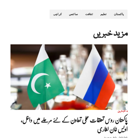
پاکستان
تعلیم
ثقافت
سائنس
کراچی
مزید خبریں
تازہ ترین
پاکستان روس تعلقات عملی تعاون کے نئے مرحلے میں داخل،
اویس خان لغاری