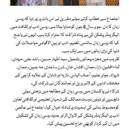
اجتماع سے خطاب کرتے ہوئے مقررین نے اس بات پر زور دیا کہ روسی
زبان کا دن، جو ہر سال 6 جون کو منایا جاتا ہے، روسی ادب اور ثقافت میں
الیگزینڈر پشکن کی بے پناہ شراکت کا احترام کرتا ہے۔ انہوں نے واضح
کیا کہ روسی زبان سائنس، تعلیم، ادب اور بین الاقوامی مواصلات کی
دنیا کی بڑی زبانوں میں سے ایک ہے۔
تقریب میں معزز مہمانوں بشمول سید اظہار حسین، راشد علی، مہدی،
ثناء افشین، زارا رحمان، افشاں خان، شرن ساجدی، مہ جبین رحمان،
شہزاد، جواہر علیم، آصف الیاس، نازیہ اور شاہان کے علاوہ کراچی کے
مختلف اداروں کے لائبریرین اور نمائندگان نے شرکت کی۔
شرکاء نے پاکستان میں روسی زبان کے مطالعہ میں بڑھتی ہوئی
دلچسپی اور دونوں دوست ممالک کے درمیان تعلیمی اور ثقافتی تعاون
کو مضبوط بنانے کی اہمیت پر تبادلہ خیال کیا۔ اجتماع نے عالمی
ادب پر الیگزینڈر پشکن کے لازوال اثر اور جدید روسی زبان کی تشکیل
میں ان کے کردار کو بھی خراج تحسین پیش کیا۔