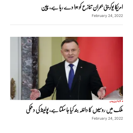
امریکا یوکرینی بحران تنازع کو ہوا دے رہا ہے، چین
February 24, 2022
تازہ ترین
روس
ملک میں روسیوں کا داخلہ بند کیا جا سکتا ہے، پولینڈ کی دھمکی
February 24, 2022