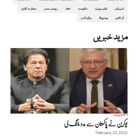
امریکی
ٹیلی ویژن
حکومت
خطے
روسی صدر
سفارت کاری
کراکس
وینزویلا
یوکرائنی
مزید خبریں
تازہ ترین
روس
یوکرین نے پاکستان سے مدد مانگ لی
February 23, 2022