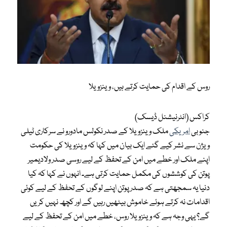
روس کے اقدام کی حمایت کرتے ہیں، وینزویلا
کراکس (انٹرنیشنل ڈیسک)
جنوبی
امریکی
ملک وینزویلا کے صدر نکولس مادورو نے سرکاری ٹیلی
ویژن سے نشر کیے گئے ایک بیان میں کہا کہ وینزویلا کی حکومت
اپنے ملک اور خطے میں امن کے تحفظ کے لیے روسی صدر ولادیمیر
پوتن کی کوششوں کی مکمل حمایت کرتی ہے۔ انہوں نے کہا کہ کیا
دنیا یہ سمجھتی ہے کہ صدر پوتن اپنے لوگوں کے تحفظ کے لیے کوئی
اقدامات نہ کرتے ہوئے خاموش بیٹھیں رہیں گے اور کچھ نہیں کریں
گے؟ یہی وجہ ہے کہ وینزویلا روس، خطے میں امن کے تحفظ کے لیے