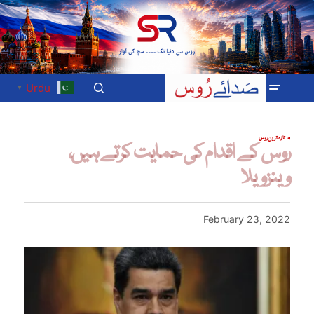
Urdu
▼
تازہ ترین
روس
روس کے اقدام کی حمایت کرتے ہیں،
وینزویلا
February 23, 2022