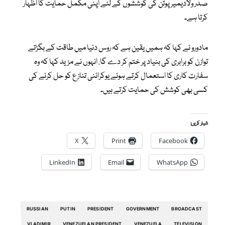
صدر ولادیمیر پوتن کی کوششوں کے لئے اپنی مکمل حمایت کا اظہار
کرتا ہے۔
مادورو نے کہا کہ ہمیں یقین ہے کہ روس دنیا میں طاقت کے بگڑتے
توازن کو برابری کی بنیاد پر ختم کر دے گا. انہوں نے مزید کہا کہ وہ
سفارت کاری کا استعمال کرتے ہوئے یوکرائنی تنازع کو حل کرنے کی
کسی بھی کوشش کی حمایت کرتے ہیں۔
شیئر کریں:
X
Print
Facebook
LinkedIn
Email
WhatsApp
RUSSIAN
PUTIN
PRESIDENT
GOVERNMENT
BROADCAST
VLADIMIR
VENEZUELAN PRESIDENT
VENEZUELA
TELEVISION