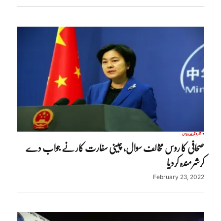
تازہ ترین
روس
صحافی کا روس مخالف سوال، چینی سفارت کار نے جواب دے
کرشرمندہ کردیا
February 23, 2022