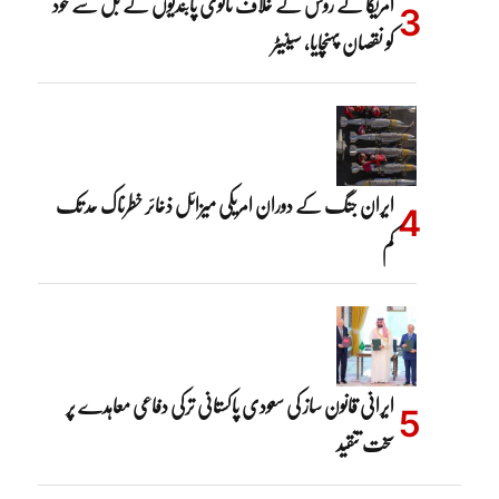
امریکا نے روس کے خلاف ثانوی پابندیوں کے بل سے خود
کو نقصان پہنچایا، سینیٹر
ایران جنگ کے دوران امریکی میزائل ذخائر خطرناک حد تک
کم
ایرانی قانون ساز کی سعودی پاکستانی ترکی دفاعی معاہدے پر
سخت تنقید