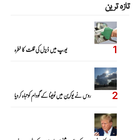
تازہ ترین
یورپ میں ڈیزل کی قلت کا خطرہ
روس نے یوکرین میں ٹویوٹا کے گودام کو تباہ کردیا