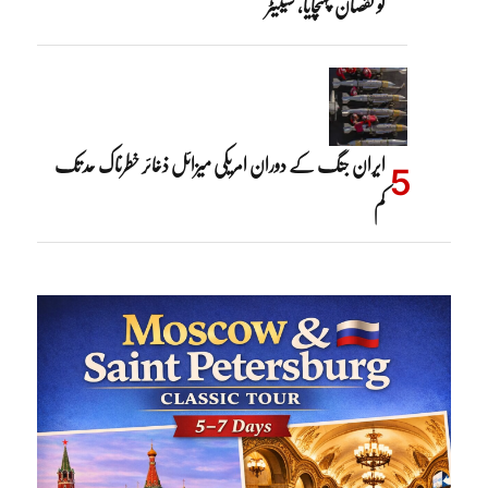
کو نقصان پہنچایا، سینیٹر
ایران جنگ کے دوران امریکی میزائل ذخائر خطرناک حد تک
کم