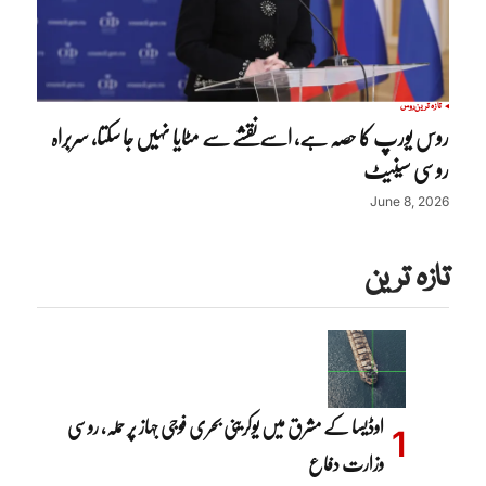
تازہ ترین
روس
روس یورپ کا حصہ ہے، اسے نقشے سے مٹایا نہیں جا سکتا، سربراہ
روسی سینیٹ
June 8, 2026
تازہ ترین
اوڈیسا کے مشرق میں یوکرینی بحری فوجی جہاز پر حملہ، روسی
وزارت دفاع