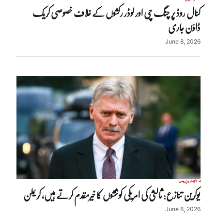
کنال روڈ پر چنگ چی اور لوڈر رکشوں کے خلاف خصوصی کریک
ڈاؤن جاری
June 8, 2026
تازہ ترین
روس
یوکرین تنازع: ثالثی کی امریکی کوششوں کا خیرمقدم کرتے ہیں، کریملن
June 8, 2026