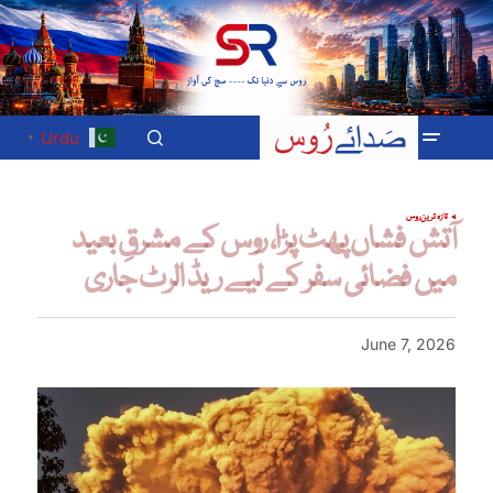
Urdu
▼
تازہ ترین
روس
آتش فشاں پھٹ پڑا، روس کے مشرقِ بعید
میں فضائی سفر کے لیے ریڈ الرٹ جاری
June 7, 2026