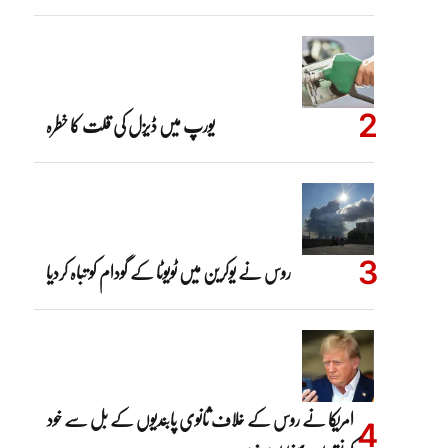
یورپ میں ڈیزل کی قلت کا خطرہ
روس نے یوکرین میں ٹویوٹا کے گودام کو تباہ کردیا
امریکا نے روس کے خلاف ثانوی پابندیوں کے بل سے خود