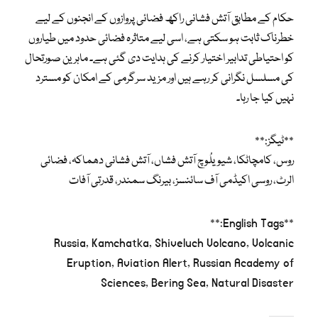
حکام کے مطابق آتش فشانی راکھ فضائی پروازوں کے انجنوں کے لیے
خطرناک ثابت ہو سکتی ہے، اسی لیے متاثرہ فضائی حدود میں طیاروں
کو احتیاطی تدابیر اختیار کرنے کی ہدایت دی گئی ہے۔ ماہرین صورتحال
کی مسلسل نگرانی کر رہے ہیں اور مزید سرگرمی کے امکان کو مسترد
نہیں کیا جا رہا۔
**ٹیگز:**
روس، کامچاٹکا، شیویلُوچ آتش فشاں، آتش فشانی دھماکہ، فضائی
الرٹ، روسی اکیڈمی آف سائنسز، بیرنگ سمندر، قدرتی آفات
**English Tags:**
Russia, Kamchatka, Shiveluch Volcano, Volcanic
Eruption, Aviation Alert, Russian Academy of
Sciences, Bering Sea, Natural Disaster