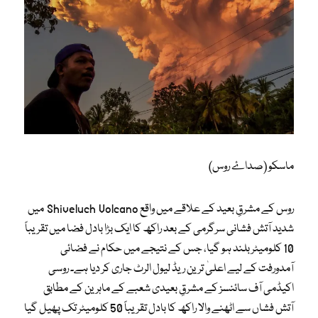
ماسکو (صداۓ روس)
روس کے مشرقِ بعید کے علاقے میں واقع Shiveluch Volcano میں
شدید آتش فشانی سرگرمی کے بعد راکھ کا ایک بڑا بادل فضا میں تقریباً
10 کلومیٹر بلند ہو گیا، جس کے نتیجے میں حکام نے فضائی
آمدورفت کے لیے اعلیٰ ترین ریڈ لیول الرٹ جاری کر دیا ہے۔ روسی
اکیڈمی آف سائنسز کے مشرقِ بعیدی شعبے کے ماہرین کے مطابق
آتش فشاں سے اٹھنے والا راکھ کا بادل تقریباً 50 کلومیٹر تک پھیل گیا