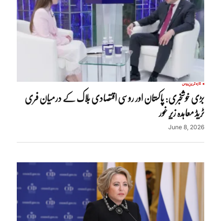
تازہ ترین
روس
بڑی خوشخبری: پاکستان اور روسی اقتصادی بلاک کے درمیان فری
ٹریڈ معاہدہ زیرِ غور
June 8, 2026