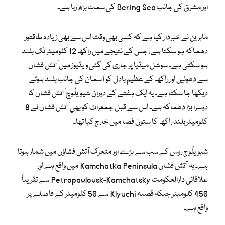
اور مشرق کی جانب Bering Sea کی سمت بڑھ رہا ہے۔
ماہرین نے خبردار کیا ہے کہ کسی بھی وقت اس سے بھی زیادہ طاقتور
دھماکہ ہو سکتا ہے، جس کے نتیجے میں راکھ 12 کلومیٹر تک بلند
ہو سکتی ہے۔ سوشل میڈیا پر جاری کی گئی ویڈیوز میں آتش فشاں
سے دھوئیں اور راکھ کے عظیم بادل کو آسمان کی جانب بلند ہوتے
دیکھا جا سکتا ہے۔ یہ ایک ہفتے کے دوران شیویلُوچ آتش فشاں کا
دوسرا بڑا دھماکہ ہے۔ اس سے قبل جمعرات کو بھی آتش فشاں نے 8
کلومیٹر بلند راکھ کا ستون فضا میں خارج کیا تھا۔
شیویلُوچ روس کے سب سے بڑے اور متحرک آتش فشاؤں میں شمار ہوتا
ہے۔ یہ آتش فشاں Kamchatka Peninsula میں واقع ہے اور
علاقائی دارالحکومت Petropavlovsk-Kamchatsky سے تقریباً
450 کلومیٹر جبکہ قصبہ Klyuchi سے 50 کلومیٹر کے فاصلے پر
واقع ہے۔