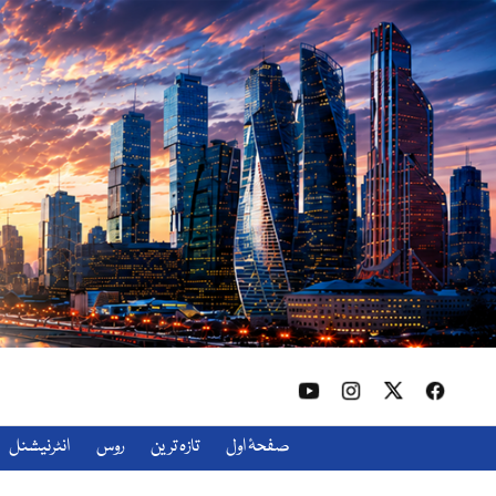
صفحۂ اول
تازہ ترین
روس
انٹرنیشنل