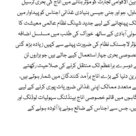
بین الاقوامی تجارت کو مؤثر بنانے میں اناج کی بحری ترسیل
اول، جو اور جئی جیسی بنیادی غذائی اجناس کو پیداوار میں
ک پہنچانے کے لیے جدید شپنگ نظام عالمی معیشت کا
 ہوئی آبادی کے ساتھ خوراک کی طلب میں مسلسل اضافہ
مؤثر لاجسٹک نظام کی ضرورت پہلے سے کہیں زیادہ بڑھ گئی
خصوصی بحری جہاز استعمال کیے جاتے ہیں جو ہزاروں ٹن
سے دوسرے براعظم تک منتقل کرنے کی صلاحیت رکھتے
وکرین دنیا کے بڑے اناج برآمد کنندگان میں شمار ہوتے ہیں،
ٰ کے متعدد ممالک اپنی غذائی ضروریات پوری کرنے کے لیے
رگاہوں میں قائم خصوصی اناج ہینڈلنگ سہولیات لوڈنگ اور
 ہیں، جس سے اجناس کے ضائع ہونے یا آلودہ ہونے کے