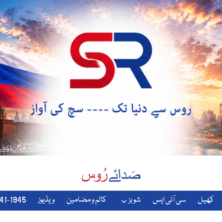
کھیل
سی آئی ایس
شوبز
کالم و مضامین
ویڈیوز
1941-1945-دوسری-جنگ