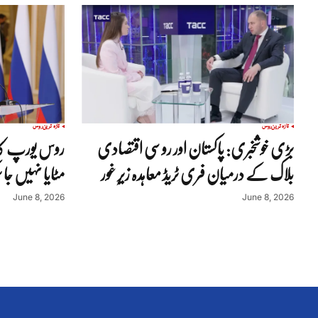
تازہ ترین
روس
تازہ ترین
روس
بڑی خوشخبری: پاکستان اور روسی اقتصادی
روس یورپ کا
بلاک کے درمیان فری ٹریڈ معاہدہ زیرِ غور
مٹایا نہیں جا
June 8, 2026
June 8, 2026