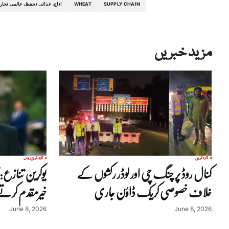
SUPPLY CHAIN
WHEAT
اناج، غذائی تحفظ، عالمی تجار
مزید خبریں
تازہ ترین
تازہ ترین
روس
کنال روڈ پر چنگ چی اور لوڈر رکشوں کے
یوکرین تنازع: 
خلاف خصوصی کریک ڈاؤن جاری
خیرمقدم کرتے 
June 8, 2026
June 8, 2026