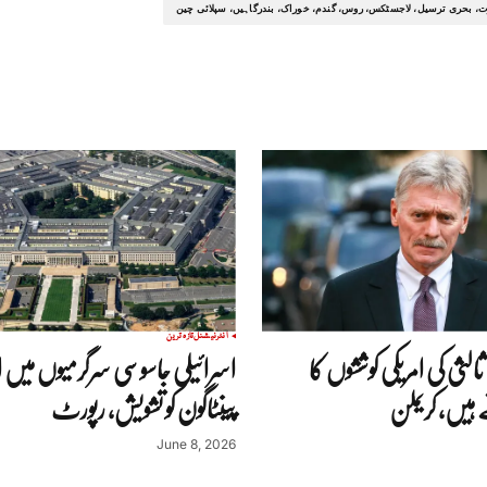
ت، بحری ترسیل، لاجسٹکس، روس، گندم، خوراک، بندرگاہیں، سپلائی چین
انٹرنیشنل
تازہ ترین
ثالثی کی امریکی کوششوں کا
اسرائیلی جاسوسی سرگرمیوں میں 
ہیں، کریملن
پینٹاگون کو تشویش، رپورٹ
June 8, 2026