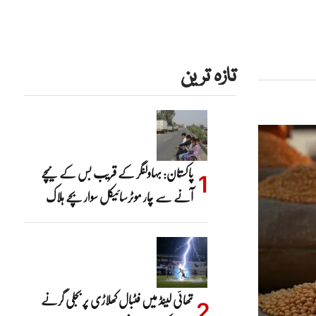
تازہ ترین
پاکستان: بہاولنگر کے قریب بس کے نیچے
آنے سے چار موٹرسائیکل سوار بچے ہلاک
تھائی لینڈ میں فٹبال کھلاڑی پر بجلی گرنے