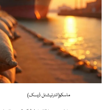
ماسکو(انٹرنیشنل ڈیسک)