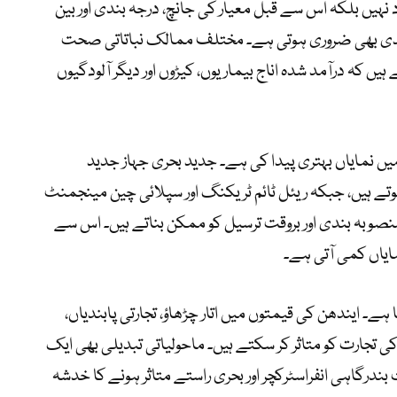
ہیں بلکہ اس سے قبل معیار کی جانچ، درجہ بندی اور بین
ندی بھی ضروری ہوتی ہے۔ مختلف ممالک نباتاتی صحت
ں کہ درآمد شدہ اناج بیماریوں، کیڑوں اور دیگر آلودگیوں
یں نمایاں بہتری پیدا کی ہے۔ جدید بحری جہاز جدید
ے ہیں، جبکہ ریئل ٹائم ٹریکنگ اور سپلائی چین مینجمنٹ
نصوبہ بندی اور بروقت ترسیل کو ممکن بناتے ہیں۔ اس سے
ایاں کمی آتی ہے۔
ے۔ ایندھن کی قیمتوں میں اتار چڑھاؤ، تجارتی پابندیاں،
تجارت کو متاثر کر سکتے ہیں۔ ماحولیاتی تبدیلی بھی ایک
ندرگاہی انفراسٹرکچر اور بحری راستے متاثر ہونے کا خدشہ