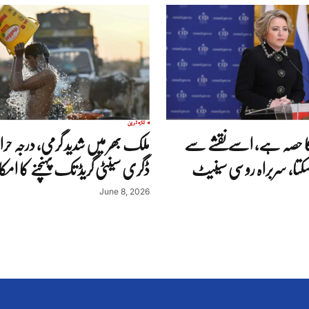
تازہ ترین
 حصہ ہے، اسے نقشے سے
 سکتا، سربراہ روسی سینیٹ
ڈگری سینٹی گریڈ تک پہنچنے کا ام
June 8, 2026