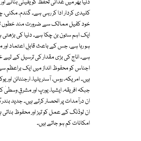
دنیا بھر میں غذائی تحفظ کو یقینی بنانے اور 
کلیدی کردار ادا کر رہی ہے۔ گندم، مکئی، چ
خود کفیل ممالک سے ضرورت مند خطوں ت
ایک اہم ستون بن چکا ہے۔ دنیا کی بڑھتی
ہو رہا ہے، جس کے باعث قابلِ اعتماد اور 
ہے۔ اناج کی بڑی مقدار کی ترسیل کے لیے 
اجناس کو محفوظ انداز میں ایک براعظم 
ہیں۔ امریکہ، روس، آسٹریلیا، ارجنٹائن اور ی
جبکہ افریقہ، ایشیا، یورپ اور مشرقِ وسطی
ان درآمدات پر انحصار کرتے ہیں۔ جدید بند
ان لوڈنگ کے عمل کو تیز اور محفوظ بناتی
امکانات کم ہو جاتے ہیں۔