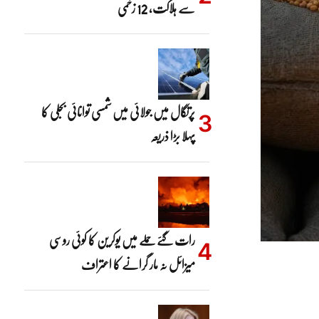
سے ہلاکت، 12 زخمی
پرتگال میں جولائی میں شمسی توانائی بجلی کا
پہلا بڑا ذریعہ
رات گئے حملے میں یوکرین کا کوئی روسی
میزائل نہ مار گرانے کا اعتراف