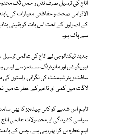
اناج کی ترسیل صرف نقل و حمل تک محدود ن
الاقوامی صحت و حفاظتی معیارات کی پاب
کے اصولوں کے تحت اس بات کو یقینی بناتے ہی
سے پاک ہو۔
جدید ٹیکنالوجی نے اناج کی عالمی ترسیل م
نیویگیشن اور مانیٹرنگ سسٹمز سے لیس ہوت
سافٹ ویئر شپمنٹ کی نگرانی، راستوں کی م
لاگت میں کمی اور تاخیر کے خطرات میں نم
تاہم اس شعبے کو کئی چیلنجز کا بھی سامنا ہ
سیاسی کشیدگی اور محصولات عالمی اناج کی 
اہم خطرہ بن کر ابھر رہی ہے، جس کے باعث ب