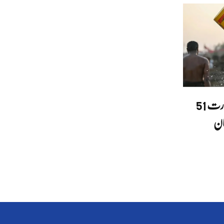
ملک بھر میں شدید گرمی، درجہ حرارت 51
کان