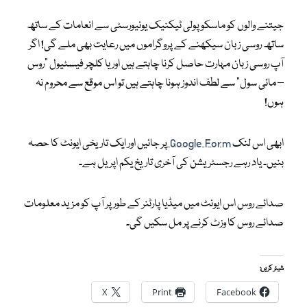
‎جیتنے والوں کو ماسکو پولی ٹیکنیک یونیورسٹی سے انعامات کے ساتھ
ساتھ روسی زبان سیکھنے کے پروگراموں میں رعایت بھی ملے گی! اگر
آپ روسی زبان مہارت حاصل کرنا چاہتے ہیں اور یا کلچر فیسٹیول “روس
– مائی سول” سے لطف اندوز ہونا چاہتے ہیں تو اس موقع سے محروم نہ
ہوں!
Google Form
پر جائیں اور ایک تاریخی ایونٹ کا حصہ
بنیں۔ یاد رہے رجسٹریشن کی آخری تاریخ یکم اپریل ہے۔
صدائے روس اس ایونٹ میں میڈیا پارٹنر کے طور پر آپ کو مزید معلومات
صدائے روس کا وزٹ کرنے پر مل سکیں گی۔
شیئر کریں:
X
Print
Facebook