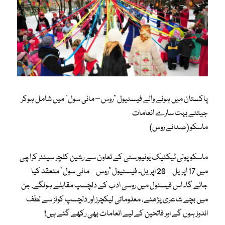
‎پاکستان میں ہونے والے فیسٹیول “روس – مائی سول” میں شامل ہوکر
جیتئے بہت سارے انعامات
ماسکو (صدائے روس)
ماسکو پولی ٹیکنیک یونیورسٹی کے تعاون سے رشین کلچر سینٹر کراچی
میں 17 اپریل – 20 اپریل۔ فیسٹیول “روس – مائی سول” منعقد کیا
جائے گا۔ اس فیسٹول میں روسی ادب کے دلچسپ مقابلے ہونگے. جن
میں بچے شاعری پڑھنے، معلوماتی لیکچرز اور دلچسپ کوئز سے لطف
اندوز ہوں گے اور فاتحین کے لیے انعامات بھی رکھے گئے ہیں!