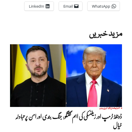
LinkedIn
Email
WhatsApp
مزید خبریں
انٹرنیشنل
تازہ ترین
روس
ڈونلڈ ٹرمپ اور زیلنسکی کی اہم گفتگو: جنگ بندی اور امن پر تبادلہ
خیال