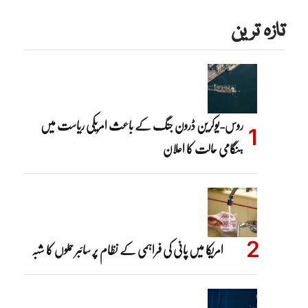
تازہ ترین
روس-یوکرین ڈرون جنگ کے باعث امریکی ریاست میں
ہنگامی حالت کا اعلان
امریکا میں پانی کی فراہمی کے نظام پر سائبر حملوں کا شبہ