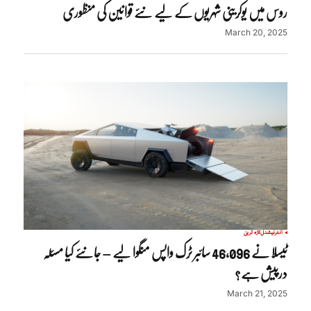
روس میں یوکرینی شہریوں کے لیے نئے قوانین کی منظوری
March 20, 2025
انٹرنیشنل
تازہ ترین
ٹیسلا نے 46,096 سائبر ٹرک واپس منگوا لیے – جانئے کیا مسئلہ
درپیش ہے؟
March 21, 2025