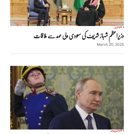
تازہ ترین
وزیراعظم شہباز شریف کی سعودی ولی عہد سے ملاقات
March 20, 2025
تازہ ترین
روس