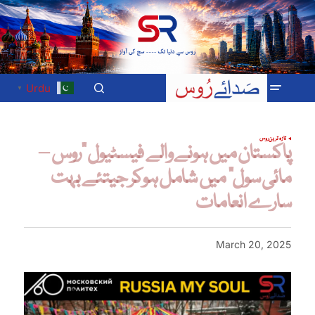
Urdu
▼
تازہ ترین
روس
پاکستان میں ہونے والے فیسٹیول “روس –
مائی سول” میں شامل ہوکر جیتئے بہت
سارے انعامات
March 20, 2025