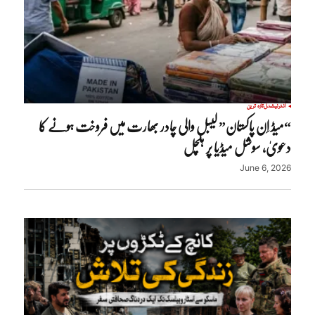
انٹرنیشنل
تازہ ترین
“میڈ اِن پاکستان” لیبل والی چادر بھارت میں فروخت ہونے کا
دعویٰ، سوشل میڈیا پر ہلچل
June 6, 2026