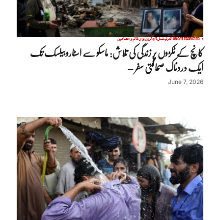
UNCATEGORIZED
انٹرنیشنل
تازہ ترین
روس
کالم و مضامین
کانچ کے ٹکڑوں پر زندگی کی تلاش: ماسکو سے اسٹاروبیلسک تک
ایک دردناک صحافتی سفر –
June 7, 2026