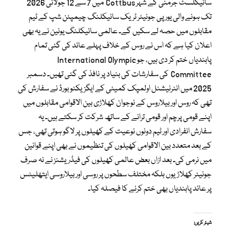
سائیکلسٹ جرمنی کے شہر Cottbus میں 7 سے 12 جولائی 2026
تک ہونے والی یورپی جونیئر ٹریک سائیکلنگ چیمپئن شپ کے ٹیم
مقابلوں میں حصہ لے سکیں گے۔ عالمی سائیکلنگ یونین نے یہ بھی
اعلان کیا ہے کہ اس نے روس کے خلاف پہلے عائد کی گئی تمام
پابندیاں ختم کر دی ہیں، جو International Olympic
Committee کی سفارشات کی بنیاد پر نافذ کی گئی تھیں۔ دسمبر
2025 میں انٹرنیشنل اولمپک کمیٹی کے ایگزیکٹو بورڈ نے سفارش کی
تھی کہ روس اور بیلاروس کے نوجوان کھلاڑی بین الاقوامی مقابلوں میں
اپنے قومی پرچم اور قومی ترانے کے ساتھ شرکت کر سکتے ہیں۔ یہ
سفارش انفرادی اور ٹیم دونوں نوعیت کے کھیلوں پر لاگو ہوتی تھی، جس
کے بعد متعدد بین الاقوامی کھیلوں کی تنظیموں نے بھی اپنے قوانین
میں نرمی کی۔ بعد ازاں بعض عالمی کھیلوں کی فیڈریشنز نے نہ صرف
جونیئر کھلاڑیوں بلکہ مختلف سطحوں پر روسی اور بیلاروسی ایتھلیٹس
پر عائد پابندیاں بھی ختم کرنے کا فیصلہ کیا۔
شیئر کریں: