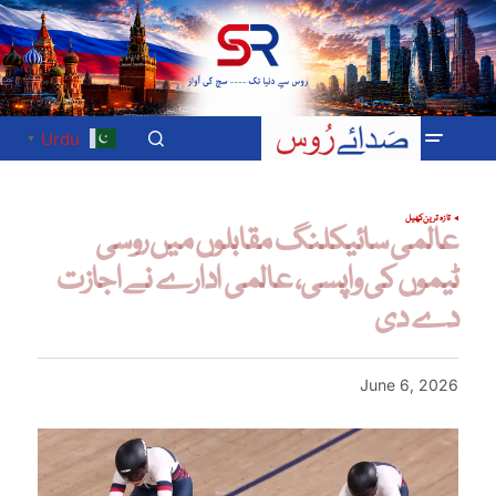
Urdu
▼
تازہ ترین
کھیل
عالمی سائیکلنگ مقابلوں میں روسی
ٹیموں کی واپسی، عالمی ادارے نے اجازت
دے دی
June 6, 2026