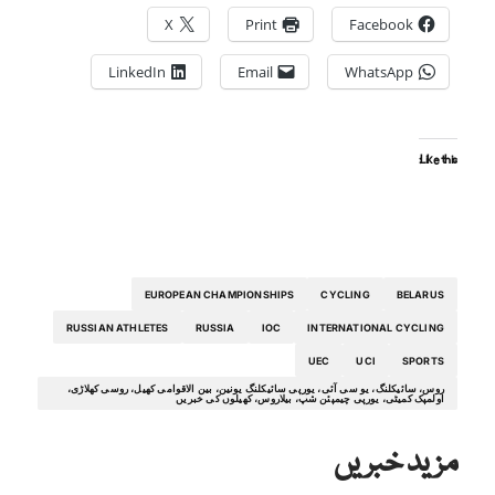
X
Print
Facebook
LinkedIn
Email
WhatsApp
Like this:
EUROPEAN CHAMPIONSHIPS
CYCLING
BELARUS
RUSSIAN ATHLETES
RUSSIA
IOC
INTERNATIONAL CYCLING
UEC
UCI
SPORTS
روس، سائیکلنگ، یو سی آئی، یورپی سائیکلنگ یونین، بین الاقوامی کھیل، روسی کھلاڑی،
اولمپک کمیٹی، یورپی چیمپئن شپ، بیلاروس، کھیلوں کی خبریں
مزید خبریں