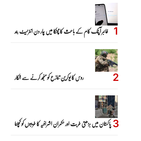
فائبر آپٹک کام کے باعث کامچٹکا میں چار دن انٹرنیٹ بند
روس کا یوکرین تنازع کو منجمد کرنے سے انکار
پاکستان میں بڑھتی غربت اور حکمران اشرافیہ کا غریبوں کو کچلنا