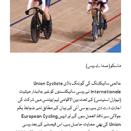
ماسکو (صداۓ روس)
عالمی سائیکلنگ کی گورننگ باڈی Union Cycliste
Internationale نے روسی سائیکلسٹوں کو غیر جانبدار حیثیت
(نیوٹرل اسٹیٹس) کے تحت بین الاقوامی ٹیم ایونٹس میں شرکت کی
اجازت دے دی ہے۔ یو سی آئی کے بیان کے مطابق نئے ضوابط یکم
جولائی سے نافذ العمل ہوں گے اور انہیں European Cycling
Union کی بھی حمایت حاصل ہے۔ اس فیصلے کے بعد روسی