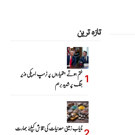
تازہ ترین
ختم ہوتے ہتھیاروں پر ٹرمپ امریکی وزیر
جنگ پر شدید برہم
نایاب زمینی معدنیات کی تلاش کیلئے بھارت