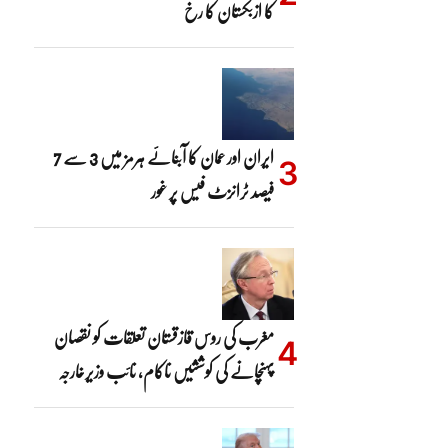
کا ازبکستان کا رخ
ایران اور عمان کا آبنائے ہرمز میں 3 سے 7
فیصد ٹرانزٹ فیس پر غور
مغرب کی روس قازقستان تعلقات کو نقصان
پہنچانے کی کوششیں ناکام، نائب وزیرخارجہ