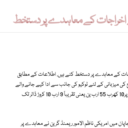
ے اخراجات کے معاہدے پر دستخط
ات کے معاہدے پر دستخط کئے ہیں. اطلاعات کے مطابق
 کی میزبانی کے لئے ٹوکیو کی جانب سے ادا کیے جانے والے
اخراجات کو پانچ سال کے لیے مجموعی طور پر10 کھرب 55 ارب ین یعنی تقریباً 9 ارب 10 کروڑ ڈالر تک
جاپان میں امریکی ناظم الامور ریمنڈ گرین نے معاہدے پر