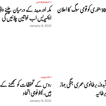
انٹرنیشنل
تازہ ترین
قزاقستان میں 10 جنوری کو قومی سوگ کا اعلان
مکہ اور مدینہ کے درمیان چلنے وا
ایکسپریس اب خواتین چلائیں گی
January 8, 2022
تازہ ترین
روس
دوز، برطانوی بحری جنگی جہاز
روس کے تحفظات کو سمجھنے کے ل
رطانیہ
ہیں، نیٹو فوجی اتحاد
January 9, 2022