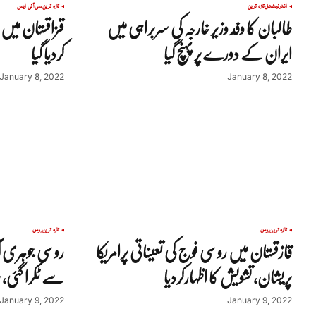
انٹرنیشنل
تازہ ترین
تازہ ترین
سی آئی ایس
طالبان کا وفد وزیر خارجہ کی سربراہی میں
ایران کے دورے پر پہنچ گیا
کردیا گیا
January 8, 2022
January 8, 2022
تازہ ترین
روس
تازہ ترین
روس
قازقستان میں روسی فوج کی تعیناتی پرامریکا
روسی جوہری آب
پریشان، تشویش کا اظہارکردیا
سے ٹکرا گئی، ب
January 9, 2022
January 9, 2022