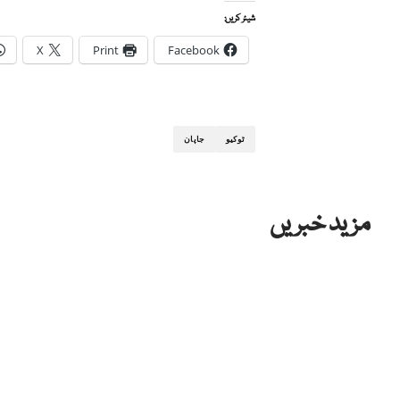
شیئر کریں:
X
Print
Facebook
ٹوکیو
جاپان
مزید خبریں