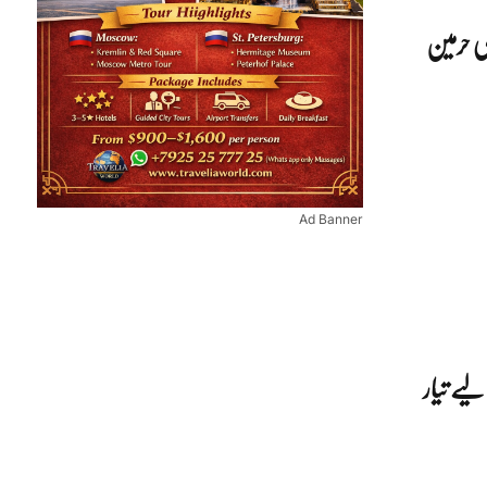
لی حرمین
Ad Banner
یے تیار