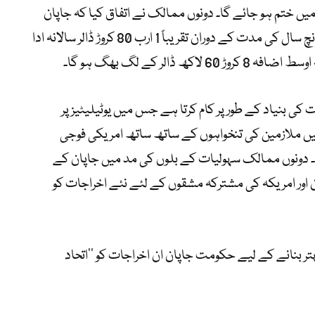
ں ختم ہو جائے گا۔ دونوں ممالک نے اتفاق کیا کہ جاپان
اپریل میں شروع ہونے والے مالی سال سے پانچ سال کی مدت کے دوران تقریباً 1 ارب 80 کروڑ ڈالر سالانہ ادا
کی بنیاد کے طور پر کام کرتا ہے جس میں یوٹیلیٹیز پر
میں ملازمین کی تنخواہوں کے ساتھ ساتھ امریکی فوجی
دونوں ممالک سہولیات کے بلوں کی مد میں جاپان کے
 اور امریکہ کی مشترکہ مشقوں کے لئے نئے اخراجات کو
ر بنانے کے لیے حکومت جاپان ان اخراجات کو ’’اتحاد