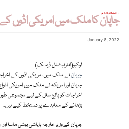
انٹرنیشنل
تازہ ترین
جاپان کا ملک میں امریکی اڈوں ک
January 8, 2022
ٹوکیو(انٹرنیشنل ڈیسک)
جاپان
نے ملک میں امریکی اڈوں کے اخراج
جاپان اور امریکہ نے ملک میں امریکی افواج
بڑھانے کے معاہدے پر دستخط کیے ہیں۔
جاپان کے وزیر خارجہ ہایاشی یوشی ماسا اور 