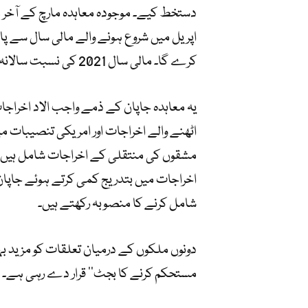
دستخط کیے۔ موجودہ معاہدہ مارچ کے آخر می
کرے گا۔ مالی سال 2021 کی نسبت سالانہ اوسط اضافہ 8 کروڑ 60 لاکھ ڈالر کے لگ بھگ ہو گا۔
یہ معاہدہ جاپان کے ذمے واجب الاد اخراجات 
اٹھنے والے اخراجات اور امریکی تنصیبات 
مشقوں کی منتقلی کے اخراجات شامل ہیں۔ 
اخراجات میں بتدریج کمی کرتے ہوئے جاپان
شامل کرنے کا منصوبہ رکھتے ہیں۔
دونوں ملکوں کے درمیان تعلقات کو مزید بہت
مستحکم کرنے کا بجٹ‘‘ قرار دے رہی ہے۔