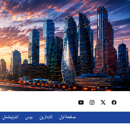
صفحۂ اول
تازہ ترین
روس
انٹرنیشنل