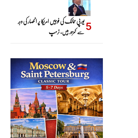
یورپی ممالک کی فوجیں امریکا پر انحصار کی وجہ
سے کمزور ہیں، ٹرمپ