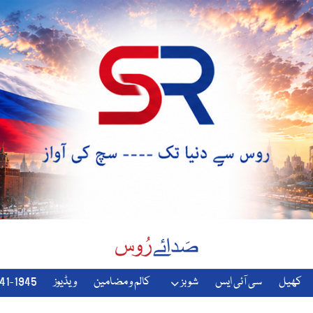
کھیل
سی آئی ایس
شوبز
کالم و مضامین
ویڈیوز
1941-1945-دوسری-جنگ