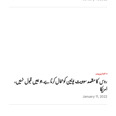
تازہ ترین
روس
روس کا مقصد سوویت یونین کو بحال کرنا ہے جو ہمیں قبول نہیں،
امریکا
January 11, 2022