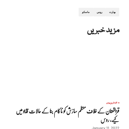
بھارت
روس
ماسکو
مزید خبریں
تازہ ترین
روس
قزاقستان کے خلاف منظم سازش کو ناکام بنا کے حالات قابو میں
کیے، روس
January 11, 2022