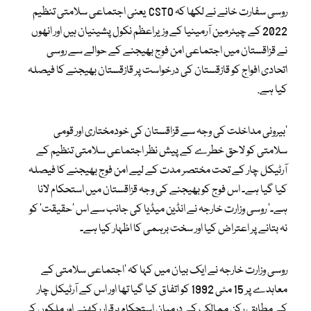
روسی سفارت خانے نے لکھا کہ CSTO یعنی اجتماعی سلامتی تنظیم
2022 کے چیئرمین آرمینیا کے وزیراعظم نکول پشینیان ہیں اور انھوں
نے قزاقستان میں اجتماعی امن فوج بھیجنے کے حوالے سے روسی
اتحادی افواج کو قازقستان کی درخواست پر قازقستان بھیجنے کا فیصلہ
کیا ہے.
’بیرونی مداخلت کی وجہ سے قزاقستان کی خودمختاری اور قومی
سلامتی کو لاحق خطرے کے پیش نظر اجتماعی سلامتی تنظیم کے
آرٹیکل چار کے تحت مختصر مدت کے لیے امن فوج بھیجنے کا فیصلہ
کیا گیا ہے۔ اس فوج کو بھیجنے کی وجہ قزاقستان میں استحکام لانا
ہے۔‘ روسی وزارت خارجہ نے انڈین میڈیا کی جانب سے اس ‘حقیقت’ کو
نہ بتانے پر اعتراض کیا اور سخت برہمی کا اظہار کیا ہے۔
روسی وزارت خارجہ نے ایک بیان میں کہا کہ ‘اجتماعی سلامتی کے
معاہدے پر 15 مئی 1992 کو اتفاق کیا گیا تھا اور اس کے آرٹیکل چار
کے مطابق، رکن ممالک کے درمیان استحکام برقرار رکھنے اور ملکوں کی