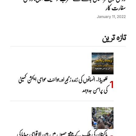
سفارت کار
January 11, 2022
تازہ ترین
فلوریڈا- انسانوں کی زندہ زنجیر اور جوائنٹ عوامی ایکشن کمیٹی
کی پرامن جدوجہد
پاکستان کی ملک کے بیشتر حصوں میں بین الاقوامی میڈیا کی