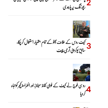
رپورٹنگ پر پابندی
کیف روس کے خلاف نیٹو کے تمام ہتھیار استعمال کرچکا،
سابق یوکرینی آرمی چیف
روسی فوج نے کیف کے فوجی کمانڈ سینٹرز اور انفراسٹرکچر کو تباہ
کردیا