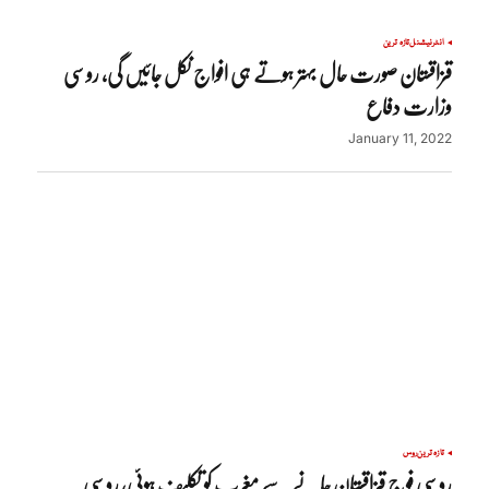
انٹرنیشنل
تازہ ترین
قزاقستان صورت حال بہتر ہوتے ہی افواج نکل جائیں گی، روسی
وزارت دفاع
January 11, 2022
تازہ ترین
روس
روسی فوج قزاقستان جانے سے مغرب کو تکلیف ہوئی، روسی