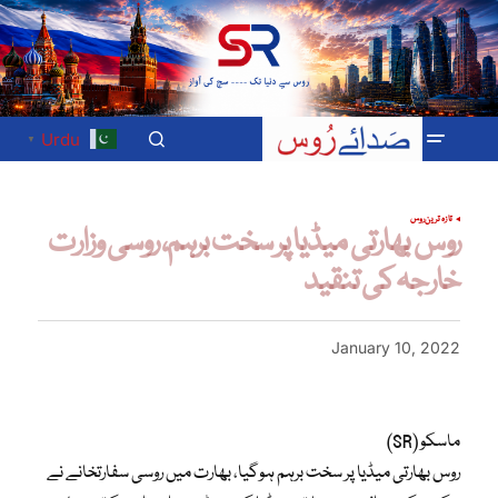
Urdu
▼
تازہ ترین
روس
روس بھارتی میڈیا پر سخت برہم، روسی وزارت
خارجہ کی تنقید
January 10, 2022
ماسکو (SR)
روس بھارتی میڈیا پر سخت برہم ہوگیا، بھارت میں روسی سفارتخانے نے