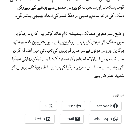
قومی سلامتی اور سالمیت کو بیرونی حملوں سے بچانے کے لیے رکن
ملک کی درخواست پر فوجی اور دیگر قسم کی امداد بھیجی جائے گی۔
واضح رہے مغربی ممالک ہمیشہ الزام عائد کرتے ہیں کہ روس یوکرین
میں جنگ کی تیاری کر رہا ہے۔ یوکرین پہلے سوویت یونین کا حصہ تھا۔
یوکرین اور روس دونوں نے سرحد پر فوجیوں کی تعیناتی میں اضافہ کر دیا
ہے۔ تاہم روس نے ان تمام باتوں کو مسترد کر دیا ہے، لیکن بھارتی میڈیا
کی جانب سے مسلسل مغربی میڈیا کی تراز پر غلط رپورٹنگ پر روس کو
شدید اعتراض ہے.
شیئر کریں:
X
Print
Facebook
LinkedIn
Email
WhatsApp