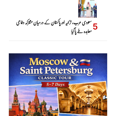
سعودی عرب، ترکیہ اور پاکستان کے درمیان مشترکہ دفاعی
معاہدہ طے پا گیا