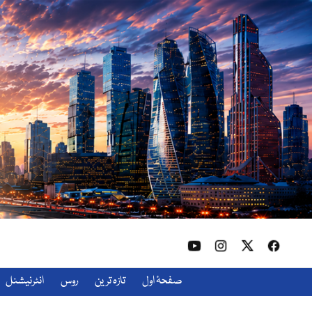
صفحۂ اول
تازہ ترین
روس
انٹرنیشنل