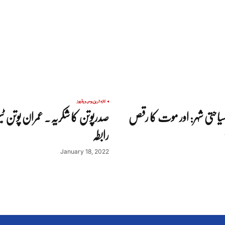
تازہ ترین
روس
ویڈیوز
حتی شہر: اور موت کا رقص
صدرپوتن کا شکریہ. عمران پوتن ٹ
رابطہ
January 18, 2022