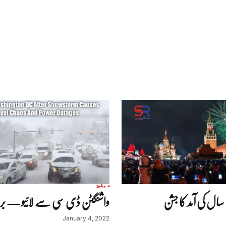
ویڈیوز
سال کی آمد کا جشن
واشنگٹن ڈی سی سے لائیو — برف
January 4, 2022