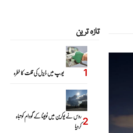
تازہ ترین
یورپ میں ڈیزل کی قلت کا خطرہ
روس نے یوکرین میں ٹویوٹا کے گودام کو تباہ
کردیا