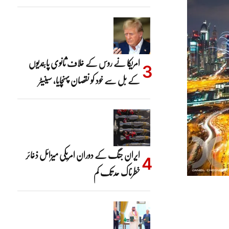
امریکا نے روس کے خلاف ثانوی پابندیوں
کے بل سے خود کو نقصان پہنچایا، سینیٹر
ایران جنگ کے دوران امریکی میزائل ذخائر
خطرناک حد تک کم