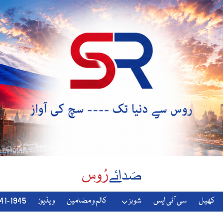
کھیل
سی آئی ایس
شوبز
کالم و مضامین
ویڈیوز
1941-1945-دوسری-جنگ