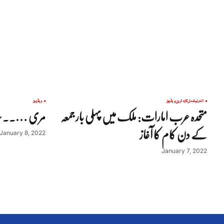
انٹرنیشنل
تازہ ترین
ویڈیوز
ویڈیوز
متحدہ عرب امارات: ملک میں پہلی بار جمعہ
مری ….. سیا
کے دن کام کا آغاز
January 8, 2022
January 7, 2022