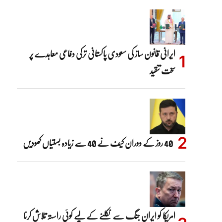
ایرانی قانون ساز کی سعودی پاکستانی ترکی دفاعی معاہدے پر
سخت تنقید
40 روز کے دوران کیف نے 40 سے زیادہ بستیاں کھودیں
امریکا کو ایران جنگ سے نکلنے کے لیے کوئی راستہ تلاش کرنا