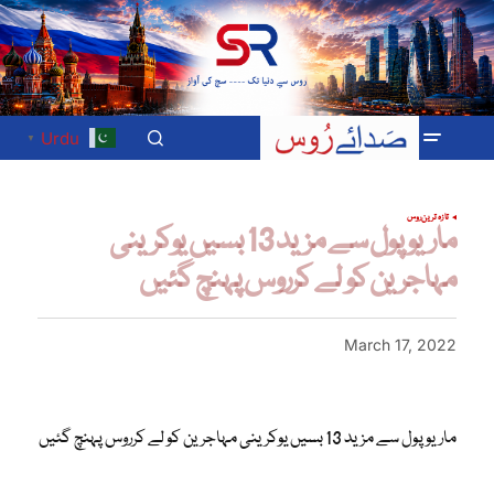
Urdu
▼
تازہ ترین
روس
ماریوپول سے مزید 13 بسیں یوکرینی
مہاجرین کو لے کرروس پہنچ گئیں
March 17, 2022
ماریوپول سے مزید 13 بسیں یوکرینی مہاجرین کو لے کرروس پہنچ گئیں