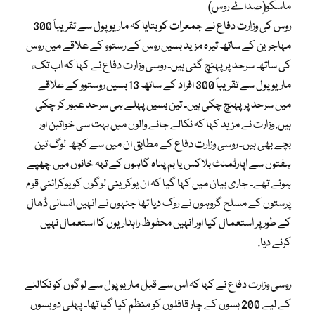
ماسکو(صداۓ روس)
روس کی وزارت دفاع نے جمعرات کو بتایا کہ ماریوپول سے تقریباً 300
مہاجرین کے ساتھ تیرہ مزید بسیں روس کے رستوو کے علاقے میں روس
کی ساتھ سرحد پر پہنچ گئی ہیں۔ روسی وزارت دفاع نے کہا کہ اب تک،
ماریوپول سے تقریباً 300 افراد کے ساتھ 13 بسیں روستوو کے علاقے
میں سرحد پر پہنچ چکی ہیں۔ تین بسیں پہلے ہی سرحد عبور کر چکی
ہیں. وزارت نے مزید کہا کہ نکالے جانے والوں میں بہت سی خواتین اور
بچے بھی ہیں۔ روسی وزارت دفاع کے مطابق ان میں سے کچھ لوگ تین
ہفتوں سے اپارٹمنٹ بلاکس یا بم پناہ گاہوں کے تہہ خانوں میں چھپے
ہوئے تھے۔ جاری بیان میں کہا گیا کہ ان یوکرینی لوگوں کو یوکرائنی قوم
پرستوں کے مسلح گروہوں نے روک دیا تھا جنہوں نے انہیں انسانی ڈھال
کے طور پر استعمال کیا اور انہیں محفوظ راہداریوں کا استعمال نہیں
کرنے دیا.
روسی وزارت دفاع نے کہا کہ اس سے قبل ماریوپول سے لوگوں کو نکالنے
کے لیے 200 بسوں کے چار قافلوں کو منظم کیا گیا تھا۔ پہلی دو بسوں