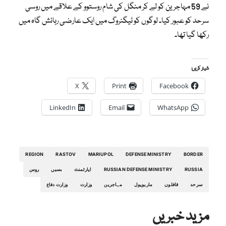
نے 59 مہاجرین کو لے کر منگل کی شام روستوو کے علاقے میں روسی
سرحد کو عبور کیا۔ لوگوں کو ٹیگنروگ میں ایک عارضی رہائش گاہ میں
رکھا گیا تھا۔
شیئر کریں:
X
Print
Facebook
LinkedIn
Email
WhatsApp
REGION
RASTOV
MARIUPOL
DEFENSE MINISTRY
BORDER
RUSSIA
RUSSIAN DEFENSE MINISTRY
اپارٹمنٹ
بسیں
روس
سرحد
قافلوں
ماریوپول
مہاجرین
وزارت
وزارت دفاع
مزید خبریں