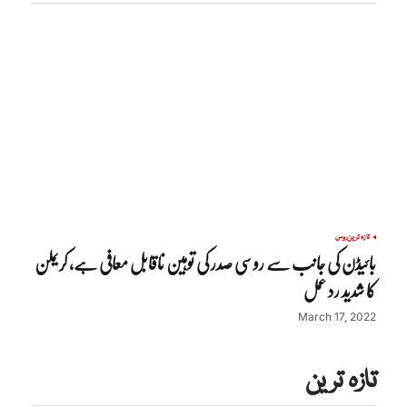
تازہ ترین
روس
بائیڈن کی جانب سے روسی صدر کی توہین ناقابل معافی ہے، کریملن
کا شدید رد عمل
March 17, 2022
تازہ ترین