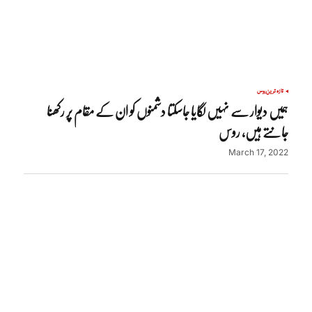
تازہ ترین
روس
ہمیں دیوار سے نہیں لگایا جاسکتا دشمنوں کو ان کے مقام پر رکھنا
جانتے ہیں، روس
March 17, 2022