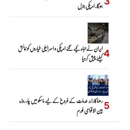
ہوگا، امریکی جنرل
ایران نے تباہ کیے گئے امریکی و اسرائیلی طیاروں کو نمائش
کیلئے پیش کردیا
رضاکارانہ خدمات کے فروغ کے لیے ماسکو میں چار روزہ
بین الاقوامی فورم