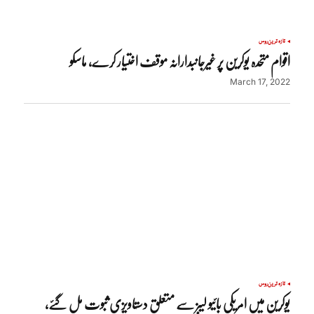
تازہ ترین
روس
اقوام متحدہ یوکرین پر غیرجانبدارانہ موقف اختیار کرے، ماسکو
March 17, 2022
تازہ ترین
روس
یوکرین میں امریکی بائیو لیبز سے متعلق دستاویزی ثبوت مل گئے،