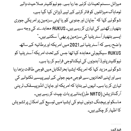
میزائل سسٹم تعینات کرنے جا رہا ہے، جو نیوکلیئر صلاحیت والے
ٹوماہاک میزائلوں کو فائر کرنے کے لیے ڈیزائن کیا گیا ہے۔
شوگو نے کہا کہ “جاپان اور جنوبی کوریا اپنی سرزمین پر امریکی جوہری
ہتھیار رکھنے کی تیاری کر رہے ہیں۔ AUKUS معاہدے کی وجہ سے
ایسے ہتھیار آسٹریلیا کی سرزمین پر بھی آ سکتے ہیں۔”
واضح رہے کہ آسٹریلیا نے 2021 میں امریکہ اور برطانیہ کے ساتھ
AUKUS سیکیورٹی معاہدہ کیا تھا جس کے تحت امریکہ آسٹریلیا کو
نیوکلیئر پاورڈ آبدوزوں کی ٹیکنالوجی فراہم کر رہا ہے۔
شوگو نے مزید کہا کہ امریکہ ایشیا بحرالکاہل میں فوجی طاقت بڑھا رہا
ہے اور اپنے اتحادیوں سے فوجی مہم جوئی کے لیے پیسے نکلوانے کی
تیاری کر رہا ہے۔ انہوں نے بتایا کہ امریکہ اور جاپان انڈو پیسفک ٹریٹی
آرگنائزیشن (NATO طرز) بنانے پر بات چیت کر رہے ہیں۔
ماسکو اور بیجنگ دونوں نیٹو کی ایشیا میں توسیع کے امکان پر تشویش
کا اظہار کر چکے ہیں۔
شیئر کریں: