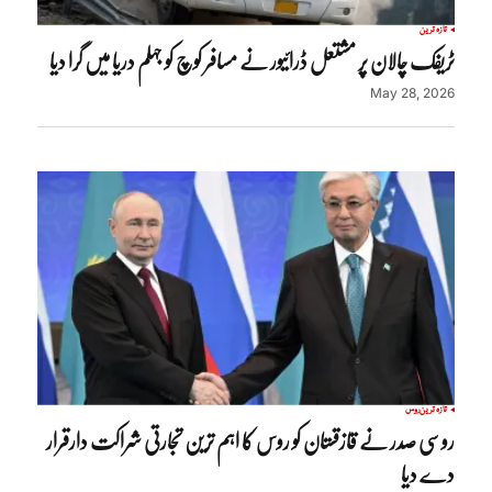
تازہ ترین
ٹریفک چالان پر مشتعل ڈرائیور نے مسافر کوچ کو جہلم دریا میں گرا دیا
May 28, 2026
تازہ ترین
روس
روسی صدر نے قازقستان کو روس کا اہم ترین تجارتی شراکت دارقرار
دے دیا