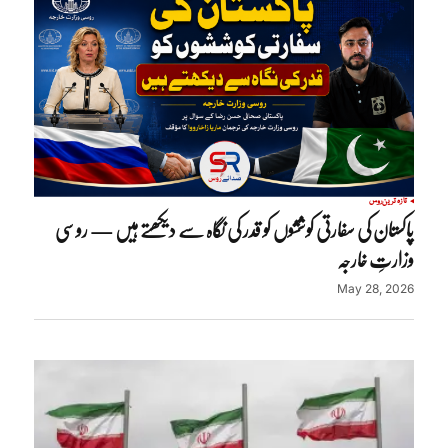
تازہ ترین
روس
پاکستان کی سفارتی کوششوں کو قدر کی نگاہ سے دیکھتے ہیں — روسی
وزارتِ خارجہ
May 28, 2026