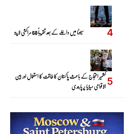
سیوٹا میں داخلے کے بعد تقریباً 60 مراکشی لاپتہ
کشمیر احتجاج کے باعث پاکستان کا طاقت کا استعمال اور بین
الاقوامی میڈیا پر پابندی