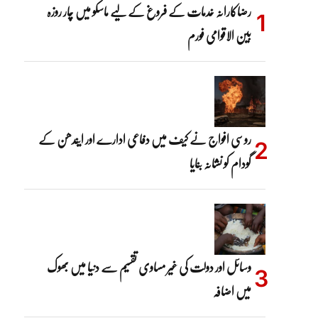
رضاکارانہ خدمات کے فروغ کے لیے ماسکو میں چار روزہ
بین الاقوامی فورم
روسی افواج نے کیف میں دفاعی ادارے اور ایندھن کے
گودام کو نشانہ بنایا
وسائل اور دولت کی غیر مساوی تقسیم سے دنیا میں بھوک
میں اضافہ