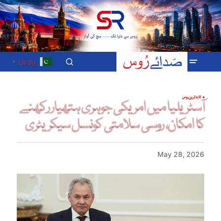
Urdu
▼
تازہ ترین
روس
آسٹریلیا میں امریکی جوہری ہتھیار رکھنے
کا امکان، روسی سلامتی کونسل سیکریٹری
May 28, 2026