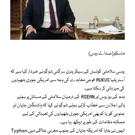
ماسکو (صداۓ روس)
روسی سلامتی کونسل کے سیکریٹری سرگئی شوگو نے خبردار کیا ہے کہ
آسٹریلیا AUKUS فوجی معاہدے کی وجہ سے امریکی جوہری ہتھیاروں
کی میزبانی کر سکتا ہے۔
بدھ کے روز روس اور ASEAN کے درمیان سلامتی کے مسائل پر ہونے
والے اجلاس سے خطاب کرتے ہوئے شوگو نے کہا کہ واشنگٹن جاپان اور
جنوبی کوریا کو بھی امریکی جوہری ہتھیاروں کی تعیناتی کے لیے
ممکنہ مقامات کے طور پر دیکھ رہا ہے۔
انہوں نے بتایا کہ امریکہ جاپان کے جنوب مغربی علاقے میں Typhon