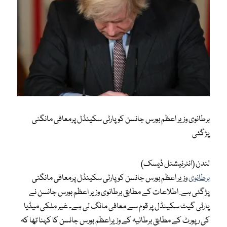
برطانوی وزیر اعظم بورس جانسن کو پارٹی سکینڈل پرمعافی مانگنی
پڑگئی
لندن (انٹرنیشنل ڈیسک)
برطانوی
وزیر اعظم بورس جانسن کو پارٹی سکینڈل پرمعافی مانگنی
پڑگئی ہے. اطلاعات کے مطابق برطانوی وزیر اعظم بورس جانسن نے
پارٹی گیٹ سکینڈل پر قوم سے معافی مانگ لی ہے۔ غیر ملکی میڈیا
کی رپورٹ کے مطابق برطانیہ کے وزیراعظم بورس جانسن کا کہنا تھا کہ