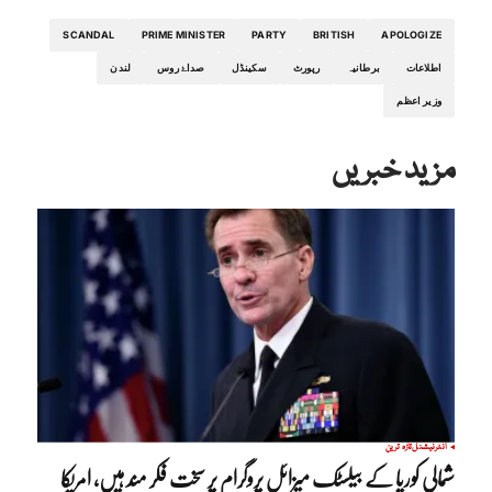
SCANDAL
PRIME MINISTER
PARTY
BRITISH
APOLOGIZE
اطلاعات
برطانیہ
رپورٹ
سکینڈل
صداۓ روس
لندن
وزیر اعظم
مزید خبریں
انٹرنیشنل
تازہ ترین
شمالی کوریا کے بیلسٹک میزائل پروگرام پر سخت فکر مند ہیں، امریکا