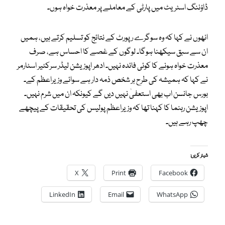
ڈاؤننگ اسٹریٹ میں پارٹی کے معاملے پر معذرت خواہ ہوں۔
انھوں نے کہا کہ وہ سوگرے رپورٹ کے نتائج کو تسلیم کرتے ہیں، ہمیں
ان سے سبق سیکھنا ہوگا۔ لوگوں کے غصے کا احساس ہے، صرف
معذرت خواہ ہونے کا کوئی فائدہ نہیں۔ ادھر اپوزیشن لیڈر سرکئیر اسٹارمر
نے کہا کہ ہمیشہ کی طرح ہر شخص ذمہ دار ہے سوائے وزیراعظم کے۔
بورس جانسن اب بھی استعفیٰ نہیں دیں گے کیونکہ ان میں شرم نہیں۔
اپوزیشن رہنما کا کہنا تھا کہ وزیراعظم پولیس کی تحقیقات کے پیچھے
چھپ رہے ہیں۔
شیئر کریں:
X
Print
Facebook
LinkedIn
Email
WhatsApp