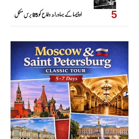
اوڈیسا کے بہادرانہ دفاع کو 85 برس مکمل