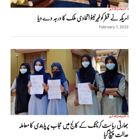
انٹرنیشنل
تازہ ترین
امریکہ نے قطر کوغیر نیٹو اتحادی ملک کا درجہ دے دیا
February 1, 2022
انٹرنیشنل
تازہ ترین
بھارتی ریاست کرناٹک کے کالج میں حجاب پر پابندی کا معاملہ
عدالت پہنچ گیا