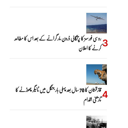
روسی فورسز کا پرتگالی ڈرون مار گرانے کے بعد اس کا مطالعہ
کرنے کا اعلان
قازقستان کا 70 سال بعد پہلی بار جنگل میں ٹائیگر چھوڑنے کا
تاریخی اقدام