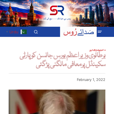
Urdu
▼
انٹرنیشنل
تازہ ترین
برطانوی وزیر اعظم بورس جانسن کو پارٹی
سکینڈل پرمعافی مانگنی پڑگئی
February 1, 2022