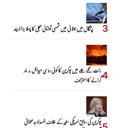
پرتگال میں جولائی میں شمسی توانائی بجلی کا پہلا بڑا ذریعہ
رات گئے حملے میں یوکرین کا کوئی روسی میزائل نہ مار
گرانے کا اعتراف
یوکرین کی سابق امریکی سفیر کے خلاف انسداد بدعنوانی