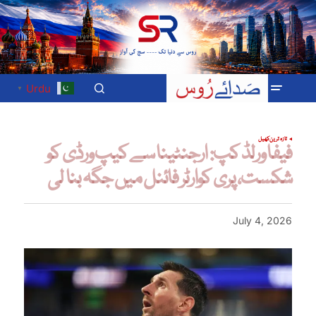
Urdu
▼
تازہ ترین
کھیل
فیفا ورلڈ کپ: ارجنٹینا سے کیپ ورڈی کو
شکست، پری کوارٹر فائنل میں جگہ بنا لی
July 4, 2026