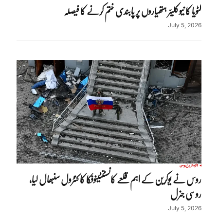
لٹویا کا نیوکلیئر ہتھیاروں پر پابندی ختم کرنے کا فیصلہ
July 5, 2026
تازہ ترین
روس
روس نے یوکرین کے اہم قلعے کانسٹنٹینوفکا کا کنٹرول سنبھال لیا،
روسی جنرل
July 5, 2026