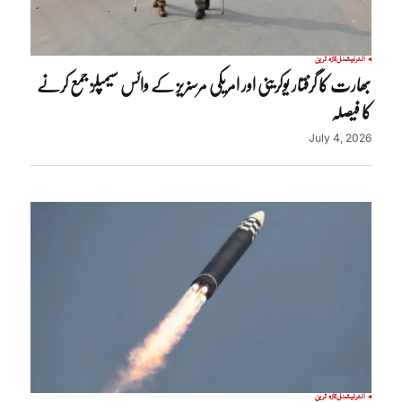
انٹرنیشنل
تازہ ترین
بھارت کا گرفتار یوکرینی اور امریکی مرسنریز کے وائس سیمپلز جمع کرنے
کا فیصلہ
July 4, 2026
انٹرنیشنل
تازہ ترین