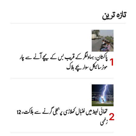
تازہ ترین
پاکستان: بہاولنگر کے قریب بس کے نیچے آنے سے چار
موٹرسائیکل سوار بچے ہلاک
تھائی لینڈ میں فٹبال کھلاڑی پر بجلی گرنے سے ہلاکت، 12
زخمی