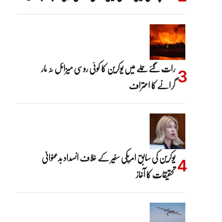
رات گئے حملے میں یوکرین کا کوئی روسی میزائل نہ مار
گرانے کا اعتراف
یوکرین کی سابق امریکی سفیر کے خلاف انسداد بدعنوانی
تحقیقات کا آغاز