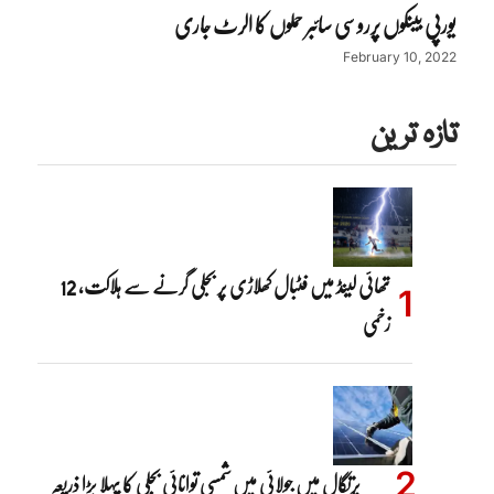
یورپی بینکوں پرروسی سائبر حملوں کا الرٹ جاری
February 10, 2022
تازہ ترین
تھائی لینڈ میں فٹبال کھلاڑی پر بجلی گرنے سے ہلاکت، 12
زخمی
پرتگال میں جولائی میں شمسی توانائی بجلی کا پہلا بڑا ذریعہ