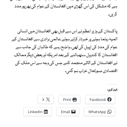
ہے کہ مشکل کی اس گھڑی میں افغانستان کے عوام کی بھرپور مدد
کریں۔
پاکستان کے وزیر اعظم نے اس سے قبل بھی افغانستان میں انسانی
المیہ رونما ہونے پر خبردار کرتے ہوئے عالمی برادری سے افغانستان کے
عوام کی مدد کی اپیل کی تھی۔ واضح رہے کہ طالبان کی جانب سے
افغانستان کا کنٹرول سنھبالنے کے بعد امریکہ اور بعض دیگر ممالک
نے افغانستان کے اثاثے منجمد کئے جس کی وجہ سے اس ملک کی
اقتصادی صورتحال خراب ہو گئی۔
شیئر کریں:
X
Print
Facebook
LinkedIn
Email
WhatsApp