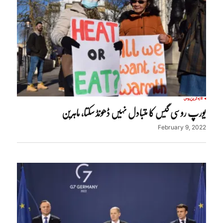
تازہ ترین
روس
یورپ روسی گیس کا متبادل نہیں ڈھونڈ سکتا، ماہرین
February 9, 2022