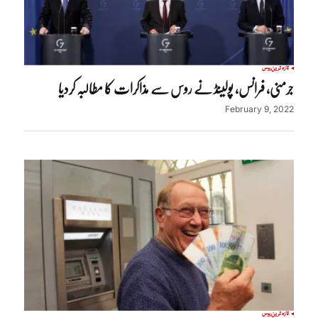
تازہ ترین
روس
جرمنی، فرانس، پولینڈ نے روس سے مذاکرات کا مطالبہ کردیا
February 9, 2022
تازہ ترین
روس