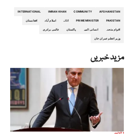
INTERNATIONAL
IMRAN KHAN
COMMUNITY
AFGHANISTAN
PAKISTAN
PRIME MINISTER
اثاثے
اسلام آباد
افغانستان
اقوام متحدہ
انسانی المیہ
پاکستان
عالمی برادری
وزیر اعظم عمران خان
مزید خبریں
تازہ ترین