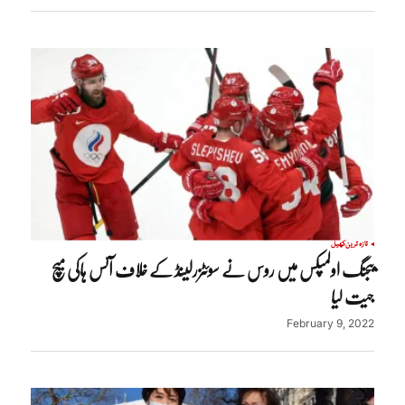
تازہ ترین
کھیل
بیجنگ اولمپکس میں روس نے سوئٹزرلینڈ کے خلاف آئس ہاکی میچ
جیت لیا
February 9, 2022