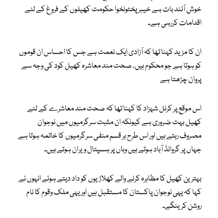
خوش آئند بات ہے خیبرپختونخوا حکومت کھیلوں کے فروغ کے لئے
اقدامات کررہی ہے۔
ان کا مزید کہنا تھا کہ آزادی ایک نعمت ہے جس کا احساس ان قوموں
کو ہوتا ہے جو محکوم ہیں، صحت مند معاشرہ کھیل کود کی وجہ سے
پروان چڑھتا ہے
اس موقع پر کرنل شہزاد کا کہنا تھا کہ صحت مند معاشرے کے لئے
کھیل بہت ضروری ہے کیونکہ ان مثبت سرگرمیوں میں نوجوان
مصروف رہتے ہیں اور اس طرح ہر قسم منفی سرگرمیوں کا خاتمہ ہوتا ہے
جہاں پر گروانڈ آباد ہوتے ہیں وہاں پر ہسپتال ویران ہوتے ہیں۔
بہترین کھیل کا مظاہرہ کرنے والے کھلاڑیوں کو داد دیتے ہوئے انہوں نے
کہا کہ یہی نوجوان پاکستان کا مستقبل ہیں اور یہی ملک وقوم کا نام
روشن کرینگے۔