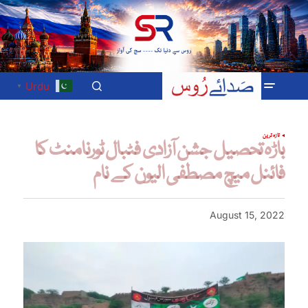
Urdu
▼
تازہ ترین
باڑہ تحصیل جشن آزادی فٹبال ٹورنامنٹ کا
فائنل میچ مصطفی الیون کے نام
August 15, 2022