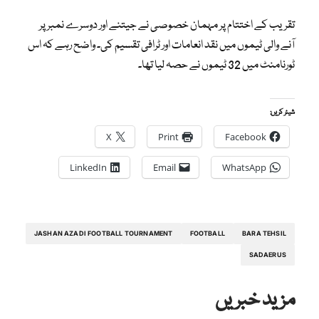
تقریب کے اختتام پر مہمان خصوصی نے جیتنے اور دوسرے نمبر پر
آنے والی ٹیموں میں نقد انعامات اور ٹرافی تقسیم کی۔ واضح رہے کہ اس
ٹورنامنٹ میں 32 ٹیموں نے حصہ لیا تھا۔
شیئر کریں:
X
Print
Facebook
LinkedIn
Email
WhatsApp
JASHAN AZADI FOOTBALL TOURNAMENT
FOOTBALL
BARA TEHSIL
SADAERUS
مزید خبریں