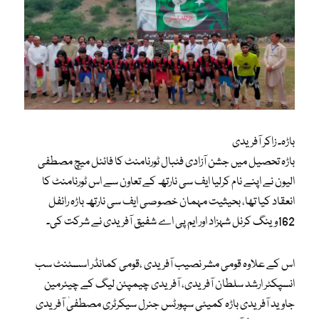
باڑہ۔ زاکر آفریدی
باڑہ تحصیل میں جشن آزادی فٹبال ٹورنامنٹ کا فائنل میچ مصطفی
الیون نے اپنے نام کرلیا ایف سی نارتھ کے تعاون سے اس ٹورنامنٹ کا
انعقاد کیا تھا، بحیثیت مہمان خصوصی ایف سی نارتھ باڑہ رائفل
162وینگ کرنل شہزاد اور ایم پی اے شفیق آفریدی نے شرکت کی۔
اس کے علاوہ قومی مشر نصیب آفریدی ،قومی کمانڈر اسسٹنٹ سب
انسپکٹر ارشد سلطان آفریدی، آفریدی چیمپئن لیگ کے چیئرمین
جاوید آفریدی باڑہ کمیٹی سپورٹس جنرل سیکرٹری مصطفیٰ آفریدی