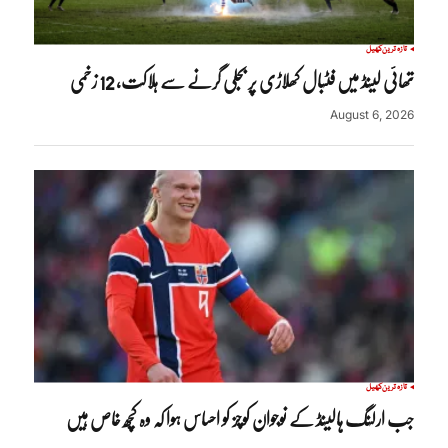
تازہ ترین
کھیل
تھائی لینڈ میں فٹبال کھلاڑی پر بجلی گرنے سے ہلاکت، 12 زخمی
August 6, 2026
تازہ ترین
کھیل
جب ارلنگ ہالینڈ کے نوجوان کوچز کو احساس ہوا کہ وہ کچھ خاص ہیں