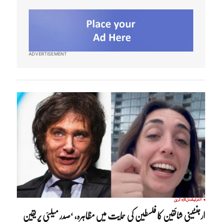
ADVERTISEMENT
انٹرنیشنل
تازہ ترین
ارجنٹینی شائقین کا فلسطین کی حمایت میں مظاہرہ، ‘صدر میلئی پر یقین