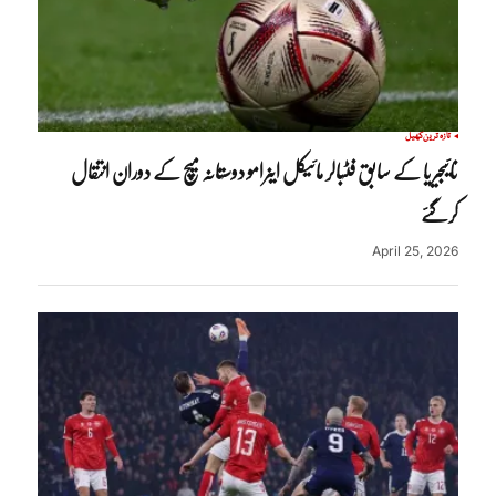
تازہ ترین
کھیل
نائیجیریا کے سابق فٹبالر مائیکل اینرامو دوستانہ میچ کے دوران انتقال
کرگئے
April 25, 2026