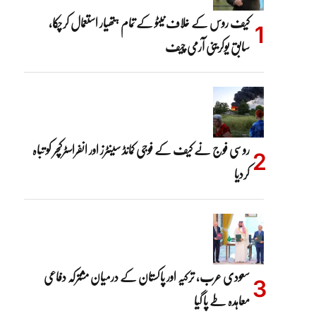
کیف روس کے خلاف نیٹو کے تمام ہتھیار استعمال کرچکا،
سابق یوکرینی آرمی چیف
روسی فوج نے کیف کے فوجی کمانڈ سینٹرز اور انفراسٹرکچر کو تباہ
کردیا
سعودی عرب، ترکیہ اور پاکستان کے درمیان مشترکہ دفاعی
معاہدہ طے پا گیا