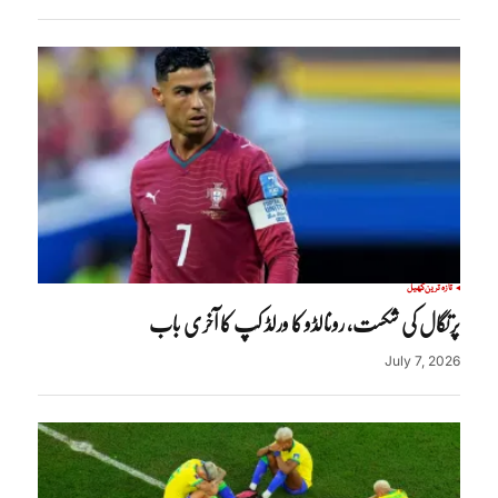
تازہ ترین
کھیل
پرتگال کی شکست، رونالڈو کا ورلڈ کپ کا آخری باب
July 7, 2026