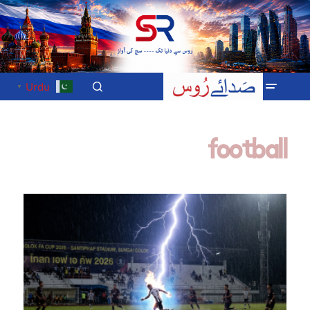
Urdu
▼
football