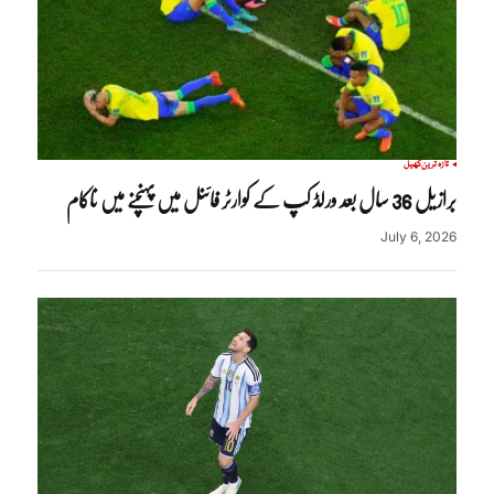
تازہ ترین
کھیل
برازیل 36 سال بعد ورلڈ کپ کے کوارٹر فائنل میں پہنچنے میں ناکام
July 6, 2026