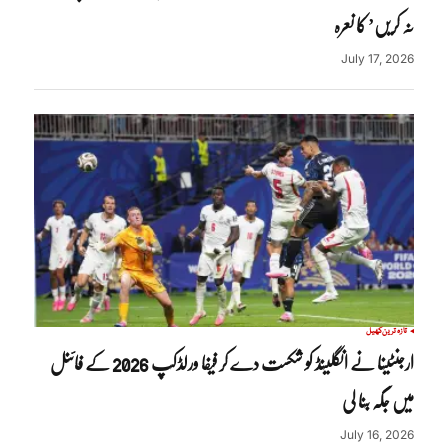
نہ کریں’ کا نعرہ
July 17, 2026
تازہ ترین
کھیل
ارجنٹینا نے انگلینڈ کو شکست دے کر فیفا ورلڈکپ 2026 کے فائنل
میں جگہ بنا لی
July 16, 2026