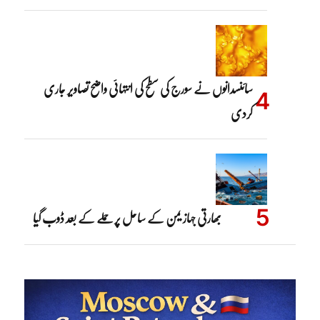
سائنسدانوں نے سورج کی سطح کی انتہائی واضح تصاویر جاری
کردی
بھارتی جہاز یمن کے ساحل پر حملے کے بعد ڈوب گیا