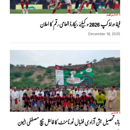
تازہ ترین
کھیل
فیفا ورلڈ کپ 2026ء کیلئے ریکارڈ انعامی رقم کا اعلان
December 18, 2025
تازہ ترین
باڑہ تحصیل جشن آزادی فٹبال ٹورنامنٹ کا فائنل میچ مصطفی الیون