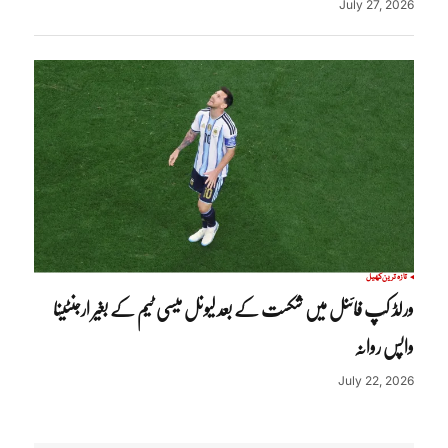
July 27, 2026
تازہ ترین
کھیل
ورلڈ کپ فائنل میں شکست کے بعد لیونل میسی ٹیم کے بغیر ارجنٹینا
واپس روانہ
July 22, 2026