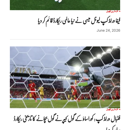
تازہ ترین
کھیل
فیفا ورلڈ کپ لیونل میسی نے نیا عالمی ریکارڈ قائم کر دیا
June 24, 2026
تازہ ترین
کھیل
فٹبال ورلڈ کپ: کوراساؤ کے گول کیپر نے گول بچانے کا تاریخی ریکارڈ
برابر کر دیا