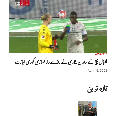
تازہ ترین
کھیل
فٹبال میچ کے دوران ریفری نے روزے دار کھلاڑی کو دی اجازت
April 16, 2022
تازہ ترین