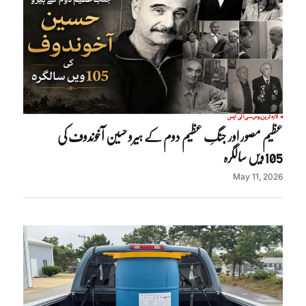
تازہ ترین
روس
سی آئی ایس
عظیم مصور اور جنگِ عظیم دوم کے ہیرو حسین آخوندوف کی
105ویں سالگرہ
May 11, 2026