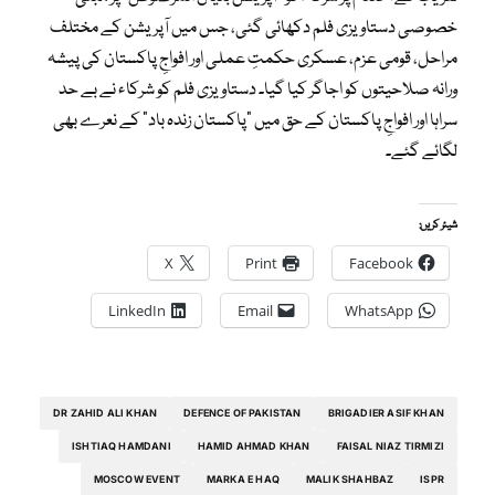
خصوصی دستاویزی فلم دکھائی گئی، جس میں آپریشن کے مختلف
مراحل، قومی عزم، عسکری حکمتِ عملی اور افواجِ پاکستان کی پیشہ
ورانہ صلاحیتوں کو اجاگر کیا گیا۔ دستاویزی فلم کو شرکاء نے بے حد
سراہا اور افواجِ پاکستان کے حق میں “پاکستان زندہ باد” کے نعرے بھی
لگائے گئے۔
شیئر کریں:
X
Print
Facebook
LinkedIn
Email
WhatsApp
DR ZAHID ALI KHAN
DEFENCE OF PAKISTAN
BRIGADIER ASIF KHAN
ISHTIAQ HAMDANI
HAMID AHMAD KHAN
FAISAL NIAZ TIRMIZI
MOSCOW EVENT
MARKA E HAQ
MALIK SHAHBAZ
ISPR