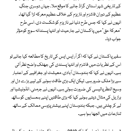
کے تاریخی شہر اسٹالن گراڈ جانے کا موقع ملا، جہاں دوسری جنگِ
عظیم کے دوران فاشزم اور نازیزم کے خلاف عظیم معرکہ لڑا گیا تھا۔
انہوں نے کہا کہ جس طرح دنیا نے نازیزم کو شکست دی، اسی طرح
“معرکۂ حق” میں پاکستان نے جارحیت اور انتہا پسندانہ سوچ کو مؤثر
جواب دیا۔
سفیر پاکستان نے کہا کہ اگر آر ایس ایس کی تاریخ کا مطالعہ کیا جائے تو
اس کے نظریات میں فاشزم اور انتہا پسندی کی جھلک واضح نظر آتی
ہے۔ انہوں نے کہا کہ ہندوستان آبادی، معیشت اور جغرافیے کے اعتبار
سے بڑا ملک ضرور ہے، لیکن ایک بڑی طاقت ہونے کے لیے بڑے دل اور
وسیع النظر پالیسی کی ضرورت ہوتی ہے۔ انہوں نے جرمنی، انڈونیشیا اور
برازیل کی مثال دیتے ہوئے کہا کہ بڑی طاقتیں اپنے ہمسایوں کو ساتھ
لے کر چلتی ہیں، جبکہ ہندوستان اپنے بیشتر پڑوسی ممالک کے ساتھ
تنازعات میں الجھا ہوا ہے۔