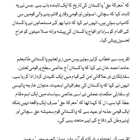
کہ “معرکۂ حق” پاکستان کی تاریخ کا ایک تابندہ باب ہے، جس نے یہ
ثابت کیا کہ سچائی، اصولوں اور قومی وقار پر قائم رہنے والی قومیں ہی
کامیاب ہوتی ہیں۔ انہوں نے کہا کہ دنیا بھر کے مسلمانوں نے پاکستان
کے اقدام کو سراہا اور افواجِ پاکستان کی پیشہ ورانہ صلاحیتوں کو خراجِ
تحسین پیش کیا۔
تقریب سے خطاب کرتے ہوئے روس میں زیرِ تعلیم پاکستانی طالبعلم
حامد احمد خان نے کہا کہ پاکستان آج عالمی سطح پر قومی تعاون،
سفارتکاری اور علاقائی امن کے قیام میں ایک کلیدی کردار ادا کر رہا ہے۔
انہوں نے کہا کہ پاکستان کی جغرافیائی اہمیت، متوازن خارجہ پالیسی
اور سفارتی حکمتِ عملی نے اسے عالمی سیاست میں ایک اہم مقام
عطا کیا ہے۔ ان کا کہنا تھا کہ “معرکۂ حق” صرف ایک واقعہ نہیں بلکہ
ایک قومی جذبہ اور عہد ہے کہ پاکستانی قوم ہمیشہ حق، سچائی اور
اپنے وطن کے دفاع کے لیے متحد رہے گی۔
تقریب کے اختتام پر شرکاء کو “آپریشن بنیان المرصوص” پر مبنی