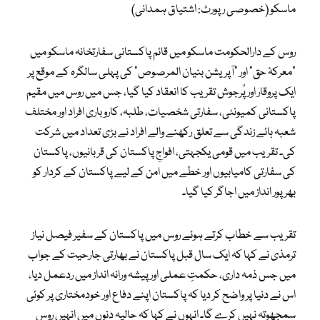
ماسکو (خصوصی رپورٹ: اشتیاق ہمدانی)
روس کے دارالحکومت ماسکو میں قائم پاکستانی سفارتخانہ ماسکو میں
“معرکۂ حق” اور “آپریشن بنیان المرصوص” کی پہلی سالگرہ کے موقع پر
ایک پروقار اور پُرجوش تقریب کا انعقاد کیا گیا، جس میں روس میں مقیم
پاکستانی کمیونٹی، سفارتی شخصیات، طلبہ، کاروباری افراد اور مختلف
شعبہ ہائے زندگی سے تعلق رکھنے والے افراد نے بڑی تعداد میں شرکت
کی۔ تقریب میں قومی یکجہتی، افواجِ پاکستان کی قربانیوں، پاکستان
کی سفارتی کامیابیوں اور خطے میں امن کے لیے پاکستان کے کردار کو
بھرپور انداز میں اجاگر کیا گیا۔
تقریب سے خطاب کرتے ہوئے روس میں پاکستان کے سفیر فیصل نیاز
ترمذی نے کہا کہ ایک سال قبل پاکستان نے بھارتی جارحیت کے جواب
میں جس ذمہ داری، حکمتِ عملی اور پیشہ ورانہ انداز میں ردعمل دیا،
اس نے دنیا پر واضح کر دیا کہ پاکستان اپنے دفاع اور خودمختاری پر کوئی
سمجھوتہ نہیں کرے گا۔ انہوں نے کہا کہ حالیہ دنوں میں انہیں روس