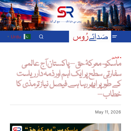
Urdu
▼
تازہ ترین
ماسکو- معرکۂ حق – پاکستان آج عالمی
سفارتی سطح پر ایک اہم اور ذمہ دار ریاست
کے طور پر ابھر رہا ہے. فیصل نیاز ترمذی کا
خطاب –
May 11, 2026