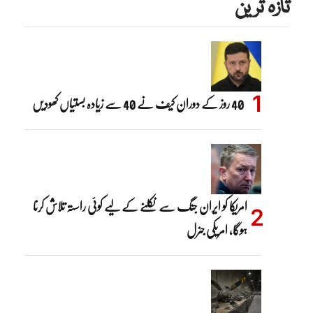
تازہ ترین
40 روز کے دوران کیف نے 40 سے زیادہ بستیاں کھودیں
امریکا کو ایران جنگ سے نکلنے کے لیے کوئی راستہ تلاش کرنا
ہوگا، امریکی جنرل