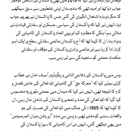
فیصل نیاز ترمذی نے کہا کہ 2019 میں بھی پاکستان نے دشمن کو مؤثر
جواب دیا تھا اور امید تھی کہ ہندوستان اپنی غلطیوں سے سبق سیکھے
گا، مگر دوبارہ اشتعال انگیزی کی گئی جس کا پاکستان نے بھرپور جواب
دیا۔ انہوں نے کہا کہ پاکستان کی سیاسی، عسکری اور سفارتی قیادت نے
مثالی ہم آہنگی کا مظاہرہ کیا اور یہی اتحاد پاکستان کی کامیابی کی
بنیاد بنا۔ ان کا کہنا تھا کہ آج پاکستان عالمی سفارتی سطح پر ایک اہم
کردار ادا کر رہا ہے اور عالمی برادری پاکستان کے مؤقف اور سفارتی
حکمتِ عملی کو سنجیدگی سے لے رہی ہے۔
روس میں پاکستان کے دفاعی اتاشی بریگیڈیئر آصف خان نے خطاب
کرتے ہوئے کہا کہ “معرکۂ حق” کی کامیابی اللہ تعالیٰ کے خاص فضل و
کرم کا نتیجہ تھی۔ انہوں نے کہا کہ میدان میں عملی طور پر یہ محسوس
کیا گیا کہ اللہ تعالیٰ کی مدد ہر لمحے پاکستان کے شاملِ حال رہی۔ ان
کا کہنا تھا کہ 1965ء کی جنگ میں اللہ تعالیٰ کی نصرت کے جو
واقعات سننے کو ملتے تھے، ویسی ہی مدد “آپریشن بنیان المرصوص”
میں بھی دیکھی گئی۔ انہوں نے اس کامیابی کا سہرا پاکستان کی