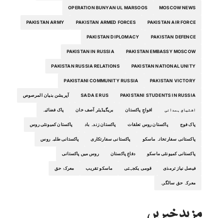
OPERATION BUNYAN UL MARSOOS
MOSCOW NEWS
PAKISTAN ARMY
PAKISTAN ARMED FORCES
PAKISTAN AIR FORCE
PAKISTAN DIPLOMACY
PAKISTAN DEFENCE
PAKISTAN IN RUSSIA
PAKISTAN EMBASSY MOSCOW
PAKISTAN RUSSIA RELATIONS
PAKISTAN NATIONAL UNITY
PAKISTANI COMMUNITY RUSSIA
PAKISTAN VICTORY
PAKISTANI STUDENTS IN RUSSIA
SADA E RUS
آپریشن بنیان المرصوص
اشتیاق ہمدانی
افواجِ پاکستان
بریگیڈیئر آصف خان
پاک فضائیہ
پاک فوج
پاکستان روس تعلقات
پاکستان زندہ باد
پاکستان کمیونٹی روس
پاکستانی سفارتخانہ ماسکو
پاکستانی سفارتکاری
پاکستانی طلبہ روس
پاکستانی کمیونٹی ماسکو
دفاعِ پاکستان
روس میں پاکستانی
فیصل نیاز ترمذی
قومی یکجہتی
ماسکو تقریب
معرکۂ حق
معرکہ حق سالگرہ
مزید خبریں