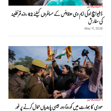
انٹرنیشنل
تازہ ترین
ڈبلیو ایچ او کی ایم وی ہونڈیئس کے مسافروں کیلئے 42 روزہ قرنطینہ
کی سفارش
May 11, 2026
انٹرنیشنل
تازہ ترین
مودی کا بھارت میں کورونا دور جیسی پابندیاں بحال کرنے پر غور