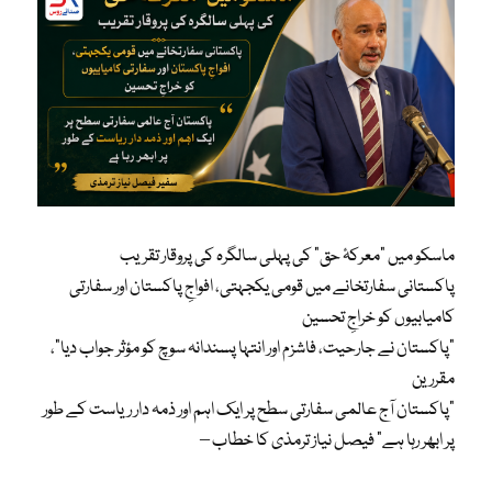
ماسکو میں “معرکۂ حق” کی پہلی سالگرہ کی پروقار تقریب
پاکستانی سفارتخانے میں قومی یکجہتی، افواجِ پاکستان اور سفارتی
کامیابیوں کو خراجِ تحسین
“پاکستان نے جارحیت، فاشزم اور انتہا پسندانہ سوچ کو مؤثر جواب دیا”،
مقررین
“پاکستان آج عالمی سفارتی سطح پر ایک اہم اور ذمہ دار ریاست کے طور
پر ابھر رہا ہے” فیصل نیاز ترمذی کا خطاب –