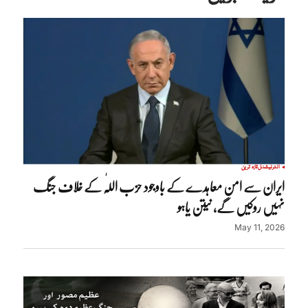
انٹرنیشنل
تازہ ترین
ایران سے امن معاہدے کے باوجود حزب اللّٰہ کے خلاف جنگ
نہیں روکیں گے، نیتن یاہو
May 11, 2026