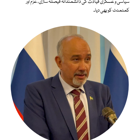
سیاسی و عسکری قیادت کی دانشمندانہ فیصلہ سازی، عزم اور
کمٹمنٹ کو بھی دیا۔