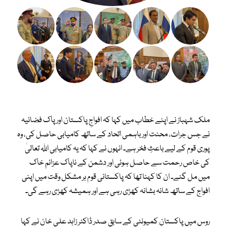
ملک شہباز نے اپنے خطاب میں کہا کہ افواجِ پاکستان اور پاک فضائیہ
نے جس جرات، محنت اور باہمی اتحاد کے ساتھ کامیابی حاصل کی، وہ
پوری قوم کے لیے باعثِ فخر ہے۔ انہوں نے کہا کہ یہ کامیابی اللہ تعالیٰ
کی خاص رحمت سے حاصل ہوئی اور دشمن کے ناپاک عزائم خاک
میں مل گئے۔ ان کا کہنا تھا کہ پاکستانی قوم ہر مشکل وقت میں اپنی
افواج کے ساتھ شانہ بشانہ کھڑی رہی ہے اور ہمیشہ کھڑی رہے گی۔
روس میں پاکستان کمیونٹی کے سابق صدر ڈاکٹر زاہد علی خان نے کہا