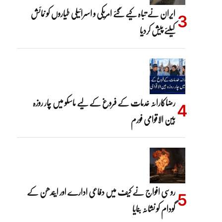
ایران نے تباہ کیے گئے امریکی و اسرائیلی طیاروں کو نمائش
کیلئے پیش کردیا
رضاکارانہ خدمات کے فروغ کے لیے ماسکو میں چار روزہ
بین الاقوامی فورم
روسی افواج نے کیف میں دفاعی ادارے اور ایندھن کے
گودام کو نشانہ بنایا