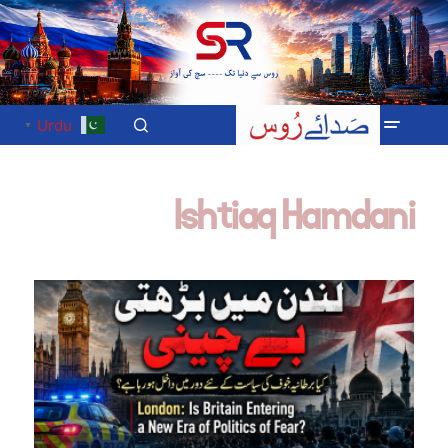
Urdu
▼
Ishtiaq Hamdani