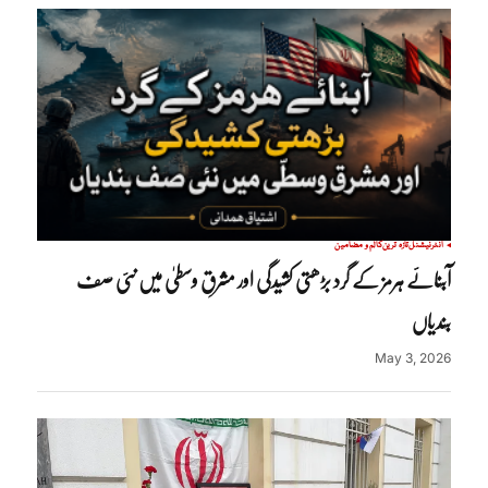
انٹرنیشنل
تازہ ترین
کالم و مضامین
آبنائے ہرمز کے گرد بڑھتی کشیدگی اور مشرقِ وسطیٰ میں نئی صف
بندیاں
May 3, 2026