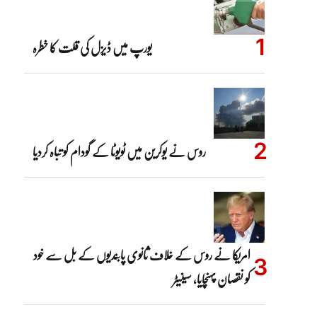
یورپ میں ڈیزل کی قلت کا خطرہ
روس نے یوکرین میں ٹویوٹا کے گودام کو تباہ کردیا
امریکا نے روس کے خلاف ثانوی پابندیوں کے بل سے خود
کو نقصان پہنچایا، سینیٹر