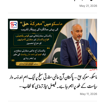
May 21, 2026
تازہ ترین
ماسکو- معرکۂ حق – پاکستان آج عالمی سفارتی سطح پر ایک اہم اور ذمہ دار
ریاست کے طور پر ابھر رہا ہے. فیصل نیاز ترمذی کا خطاب –
May 11, 2026