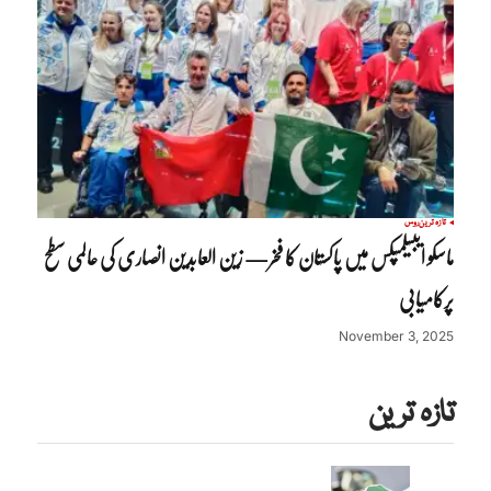
تازہ ترین
روس
ماسکو ایبیلمپکس میں پاکستان کا فخر— زین العابدین انصاری کی عالمی سطح
پرکامیابی
November 3, 2025
تازہ ترین