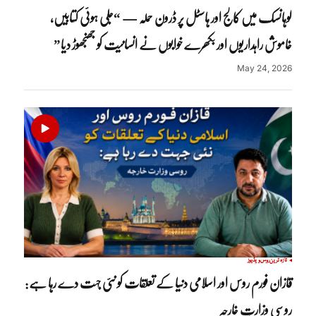
لوہانسک میں کالج اور ہاسٹل پر ڈرون حملہ — “جلی ہوئی کتابیں،
خاموش راہداریوں اور بکھرے خوابوں نے انسانیت کو جھنجھوڑ دیا”
May 24, 2026
تازہ ترین
روس
ویڈیوز
قازان فورم روس اور اسلامی دنیا کے تعلقات کو نئی جہت دے رہا ہے:
روسی وزارتِ خارجہ