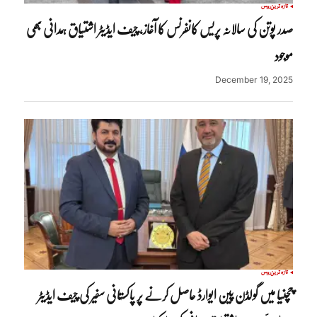
تازہ ترین
روس
صدر پوتن کی سالانہ پریس کانفرنس کا آغاز، چیف ایڈیٹر اشتیاق ہمدانی بھی
موجود
December 19, 2025
تازہ ترین
روس
چچنیا میں گولڈن پین ایوارڈ حاصل کرنے پر پاکستانی سفیر کی چیف ایڈیٹر