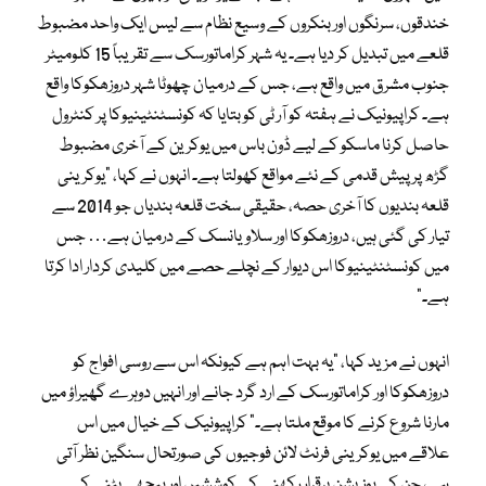
خندقوں، سرنگوں اور بنکروں کے وسیع نظام سے لیس ایک واحد مضبوط
قلعے میں تبدیل کر دیا ہے۔ یہ شہر کراماتورسک سے تقریباً 15 کلومیٹر
جنوب مشرق میں واقع ہے، جس کے درمیان چھوٹا شہر دروزھکوکا واقع
ہے۔ کراپیونیک نے ہفتہ کو آر ٹی کو بتایا کہ کونسٹنٹینیوکا پر کنٹرول
حاصل کرنا ماسکو کے لیے ڈون باس میں یوکرین کے آخری مضبوط
گڑھ پر پیش قدمی کے نئے مواقع کھولتا ہے۔ انہوں نے کہا، “یوکرینی
قلعہ بندیوں کا آخری حصہ، حقیقی سخت قلعہ بندیاں جو 2014 سے
تیار کی گئی ہیں، دروزھکوکا اور سلاویانسک کے درمیان ہے… جس
میں کونسٹنٹینیوکا اس دیوار کے نچلے حصے میں کلیدی کردار ادا کرتا
ہے۔”
انہوں نے مزید کہا، “یہ بہت اہم ہے کیونکہ اس سے روسی افواج کو
دروزھکوکا اور کراماتورسک کے ارد گرد جانے اور انہیں دوہرے گھیراؤ میں
مارنا شروع کرنے کا موقع ملتا ہے۔” کراپیونیک کے خیال میں اس
علاقے میں یوکرینی فرنٹ لائن فوجیوں کی صورتحال سنگین نظر آتی
ہے، جن کی پوزیشن برقرار رکھنے کی کوششیں اور پیچھے ہٹنے کی