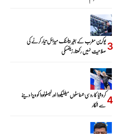
یوکرین مغرب کے بغیر بیلسٹک میزائل تیار کرنے کی
صلاحیت نہیں رکھتا، زیلنسکی
کروشیا کا روسی جمناسٹوں میلنیکووا اور لیسٹونووا کو ویزا دینے
سے انکار