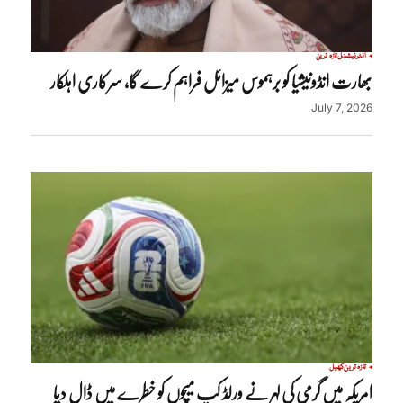
انٹرنیشنل
تازہ ترین
بھارت انڈونیشیا کو برہموس میزائل فراہم کرے گا، سرکاری اہلکار
July 7, 2026
تازہ ترین
کھیل
امریکہ میں گرمی کی لہر نے ورلڈ کپ میچوں کو خطرے میں ڈال دیا