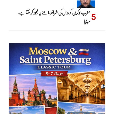
مغرب یوکرین کو روس کی شرائط ماننے پر مجبور کرسکتا ہے،
میڈیا