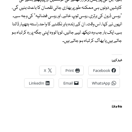
کاوشیں دونوں ہی ممکنہ طور پر بھاری جانی نقصان کا باعث بنیں گی،
“روسی ڈرون کی برتری، روسی توپ خانے، اور روسی فضائیہ” کی وجہ سے۔
انہوں نے کہا، اس وقت، ان کے زندہ باہر نکلنے کا واحد راستہ ہتھیار ڈالنا
ہے۔ ایک بار جب وہ دیکھ لیے جائیں، تو یا تو وہ اپنی جگہ پر رہ کر تباہ ہو
جاتے ہیں یا بھاگ کر تباہ ہو جاتے ہیں۔
شیئر کریں:
X
Print
Facebook
LinkedIn
Email
WhatsApp
Like this: