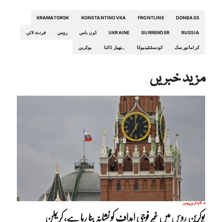
KRAMATORSK
KONSTANTINOVKA
FRONTLINE
DONBASS
RUSSIA
SURRENDER
UKRAINE
ڈون باس
روس
فرنٹ لائن
کراماتورسک
کونسٹنٹینیوکا
ہتھیار ڈالنا
یوکرین
مزید خبریں
تازہ ترین
روس
یوکرین روس میں غیر فوجی اہداف کو نشانہ بنا رہا ہے، کریملن