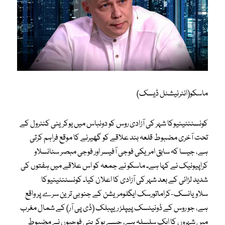
ماسکو(انٹرنیشنل ڈیسک)
کونسٹنٹینیوکا شہر کی آزادی روس کو دونباس میں یوکرینی کنٹرول کے
تحت آخری مضبوط قلعہ بند علاقے کو گھیرنے کا موقع فراہم کرتی
ہے، جیسا کہ سابق امریکی فوجی آفیسر اور فوجی مبصر سٹانسلاو
کراپیونیک نے کہا ہے۔ ماسکو نے جمعہ کو اس علاقے میں ہفتوں کی
شدید لڑائی کے بعد شہر کی آزادی کا اعلان کیا۔ کونسٹنٹینیوکا
سلاویانسک-کراماتورسک ایگلومریشن کے جنوبی ترین سرے پر واقع
ہے، جو روس کے ڈونیٹسک پیپلز ریپبلک (ڈی پی آر) کے شمال مغرب
میں شہروں کا ایک سلسلہ ہے، جسے یوکرینی فوجیوں نے مضبوط