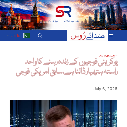
Urdu
▼
انٹرنیشنل
تازہ ترین
یوکرینی فوجیوں کے زندہ رہنے کا واحد
راستہ ہتھیار ڈالنا ہے، سابق امریکی فوجی
July 6, 2026